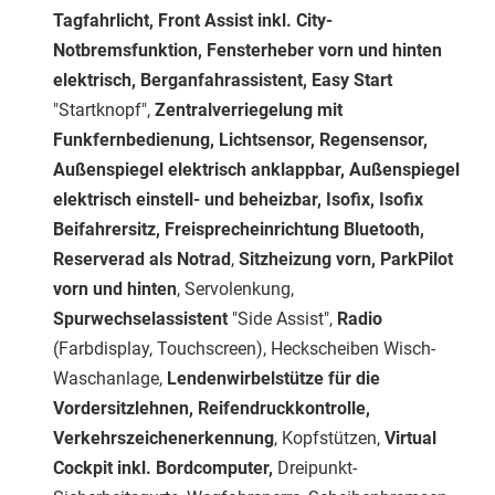
Tagfahrlicht, Front Assist inkl. City-
Notbremsfunktion, Fensterheber vorn und hinten
elektrisch, Berganfahrassistent, Easy Start
"Startknopf",
Zentralverriegelung mit
Funkfernbedienung, Lichtsensor, Regensensor,
Außenspiegel elektrisch anklappbar, Außenspiegel
elektrisch einstell- und beheizbar, Isofix, Isofix
Beifahrersitz, Freisprecheinrichtung Bluetooth,
Reserverad als Notrad
,
Sitzheizung vorn, ParkPilot
vorn und hinten
, Servolenkung,
Spurwechselassistent
"Side Assist",
Radio
(Farbdisplay, Touchscreen), Heckscheiben Wisch-
Waschanlage,
Lendenwirbelstütze für die
Vordersitzlehnen, Reifendruckkontrolle,
Verkehrszeichenerkennung
, Kopfstützen,
Virtual
Cockpit inkl. Bordcomputer,
Dreipunkt-