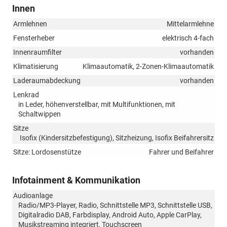
Innen
Armlehnen
Mittelarmlehne
Fensterheber
elektrisch 4-fach
Innenraumfilter
vorhanden
Klimatisierung
Klimaautomatik, 2-Zonen-Klimaautomatik
Laderaumabdeckung
vorhanden
Lenkrad
in Leder, höhenverstellbar, mit Multifunktionen, mit
Schaltwippen
Sitze
Isofix (Kindersitzbefestigung), Sitzheizung, Isofix Beifahrersitz
Sitze: Lordosenstütze
Fahrer und Beifahrer
Infotainment & Kommunikation
Audioanlage
Radio/MP3-Player, Radio, Schnittstelle MP3, Schnittstelle USB,
Digitalradio DAB, Farbdisplay, Android Auto, Apple CarPlay,
Musikstreaming integriert, Touchscreen