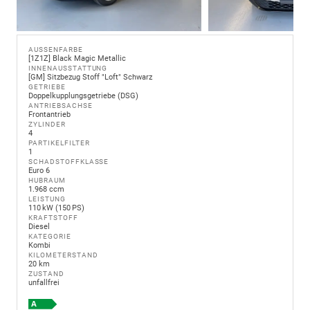
AUSSENFARBE
[1Z1Z] Black Magic Metallic
INNENAUSSTATTUNG
[GM] Sitzbezug Stoff "Loft" Schwarz
GETRIEBE
Doppelkupplungsgetriebe (DSG)
ANTRIEBSACHSE
Frontantrieb
ZYLINDER
4
PARTIKELFILTER
1
SCHADSTOFFKLASSE
Euro 6
HUBRAUM
1.968 ccm
LEISTUNG
110 kW (150 PS)
KRAFTSTOFF
Diesel
KATEGORIE
Kombi
KILOMETERSTAND
20 km
ZUSTAND
unfallfrei