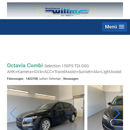
Menü
+49 (0) 2403 23062
Octavia Combi
Selection 150PS TDI DSG
AHK+Kamera+GV4+ACC+TravelAssist+Sunset+Alu+LightAssist
Fahrzeugnr.
:
1423708
,
sofort lieferbar
,
Neuwagen