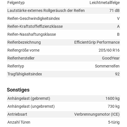
Felgentyp
Leichtmetallfelge
Lautstärke externes Rollgeräusch der Reifen
71 dB
Reifen-Geschwindigkeitsindex
V
Reifen-Kraftstoffeffizienzklasse
A
Reifen-Nasshaftungsklasse
B
Reifenbezeichnung
EfficientGrip Performance
Reifengröße vorne
205/60 R16
Reifenhersteller
GoodYear
Reifentyp
Sommerreifen
Tragfähigkeitsindex
92
Sonstiges
Anhängelast (gebremst)
1600 kg
Anhängelast (ungebremst)
730 kg
Antriebsart
Verbrennungsmotor (ICE)
Anzahl Türen
5-türig