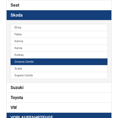
Seat
Skoda
Elroq
Fabia
Kamiq
Karoq
Kodiaq
Octavia Combi
Scala
Superb Combi
Suzuki
Toyota
VW
VORLAUFFAHRZEUGE