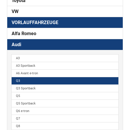
Toyota
VW
VORLAUFFAHRZEUGE
Alfa Romeo
Audi
A3
A3 Sportback
A6 Avant e-tron
Q3
Q3 Sportback
Q5
Q5 Sportback
Q6 e-tron
Q7
Q8