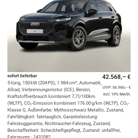
sofort lieferbar
42.568,– €
5-türig, 150 kW (204 PS), 1.984 cm³, Automatik,
UVP:
56.960,– €
Allrad, Verbrennungsmotor (ICE), Benzin,
incl. 19% MwSt.
Kraftstoffverbrauch kombiniert 7,7 l/100km
(WLTP), CO₂-Emission kombiniert 176.00 g/km (WLTP), CO₂-
Klasse G, Außenfarbe: Mythosschwarz Metallic, Zustand,
Fahrfähigkeit: fahrtauglich, Garantieleistung:
Fahrzeuggarantie, Nichtraucher-Fahrzeug, Zustand,
Beschaffenheit: Scheckheftgepflegt, Zustand: unfallfrei,
Fahrzeugnr.: 1431082