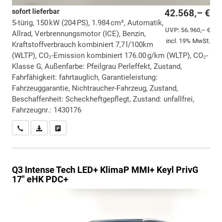
sofort lieferbar
42.568,– €
5-türig, 150 kW (204 PS), 1.984 cm³, Automatik,
UVP:
56.960,– €
Allrad, Verbrennungsmotor (ICE), Benzin,
incl. 19% MwSt.
Kraftstoffverbrauch kombiniert 7,7 l/100km
(WLTP), CO₂-Emission kombiniert 176.00 g/km (WLTP), CO₂-
Klasse G, Außenfarbe: Pfeilgrau Perleffekt, Zustand,
Fahrfähigkeit: fahrtauglich, Garantieleistung:
Fahrzeuggarantie, Nichtraucher-Fahrzeug, Zustand,
Beschaffenheit: Scheckheftgepflegt, Zustand: unfallfrei,
Fahrzeugnr.: 1430176
Wir rufen Sie an
PDF-Datei, Fahrzeugexposé drucken
Drucken, parken oder vergleichen
Q3
Intense Tech LED+ KlimaP MMI+ Keyl PrivG
17" eHK PDC+