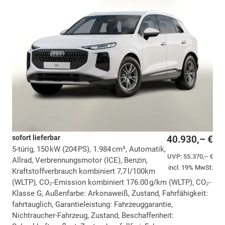
sofort lieferbar
40.930,– €
5-türig, 150 kW (204 PS), 1.984 cm³, Automatik,
UVP:
55.370,– €
Allrad, Verbrennungsmotor (ICE), Benzin,
incl. 19% MwSt.
Kraftstoffverbrauch kombiniert 7,7 l/100km
(WLTP), CO₂-Emission kombiniert 176.00 g/km (WLTP), CO₂-
Klasse G, Außenfarbe: Arkonaweiß, Zustand, Fahrfähigkeit:
fahrtauglich, Garantieleistung: Fahrzeuggarantie,
Nichtraucher-Fahrzeug, Zustand, Beschaffenheit: