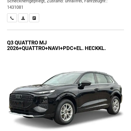
Scheckheftgepflegt, Zustand: unfallfrei, Fahrzeugnr.:
1431081
Wir rufen Sie an
PDF-Datei, Fahrzeugexposé drucken
Drucken, parken oder vergleichen
Q3
QUATTRO MJ
2026+QUATTRO+NAVI+PDC+EL. HECKKL.