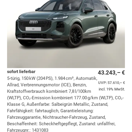
sofort lieferbar
43.243,– €
5-türig, 150 kW (204 PS), 1.984 cm³, Automatik,
UVP:
57.610,– €
Allrad, Verbrennungsmotor (ICE), Benzin,
incl. 19% MwSt.
Kraftstoffverbrauch kombiniert 7,8 l/100km
(WLTP), CO₂-Emission kombiniert 177.00 g/km (WLTP), CO₂-
Klasse G, Außenfarbe: Salbeigrün Metallic, Zustand,
Fahrfähigkeit: fahrtauglich, Garantieleistung:
Fahrzeuggarantie, Nichtraucher-Fahrzeug, Zustand,
Beschaffenheit: Scheckheftgepflegt, Zustand: unfallfrei,
Fahrzeugnr.: 1431083