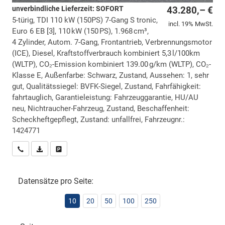
unverbindliche Lieferzeit: SOFORT
43.280,– €
5-türig, TDI 110 kW (150PS) 7-Gang S tronic,
incl. 19% MwSt.
Euro 6 EB [3], 110 kW (150 PS), 1.968 cm³,
4 Zylinder, Autom. 7-Gang, Frontantrieb, Verbrennungsmotor
(ICE), Diesel, Kraftstoffverbrauch kombiniert 5,3 l/100km
(WLTP), CO₂-Emission kombiniert 139.00 g/km (WLTP), CO₂-
Klasse E, Außenfarbe: Schwarz, Zustand, Aussehen: 1, sehr
gut, Qualitätssiegel: BVFK-Siegel, Zustand, Fahrfähigkeit:
fahrtauglich, Garantieleistung: Fahrzeuggarantie, HU/AU
neu, Nichtraucher-Fahrzeug, Zustand, Beschaffenheit:
Scheckheftgepflegt, Zustand: unfallfrei, Fahrzeugnr.:
1424771
Wir rufen Sie an
PDF-Datei, Fahrzeugexposé drucken
Drucken, parken oder vergleichen
Datensätze pro Seite:
10
20
50
100
250