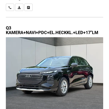
Wir rufen Sie an
PDF-Datei, Fahrzeugexposé drucken
Drucken, parken oder vergleichen
Q3
KAMERA+NAVI+PDC+EL.HECKKL.+LED+17"LM