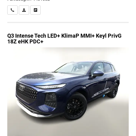
Wir rufen Sie an
PDF-Datei, Fahrzeugexposé drucken
Drucken, parken oder vergleichen
Q3
Intense Tech LED+ KlimaP MMI+ Keyl PrivG
18Z eHK PDC+