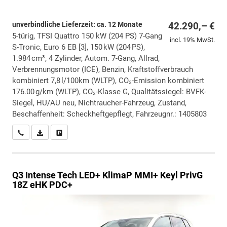
unverbindliche Lieferzeit: ca. 12 Monate
42.290,– €
5-türig, TFSI Quattro 150 kW (204 PS) 7-Gang
incl. 19% MwSt.
S-Tronic, Euro 6 EB [3], 150 kW (204 PS),
1.984 cm³, 4 Zylinder, Autom. 7-Gang, Allrad,
Verbrennungsmotor (ICE), Benzin, Kraftstoffverbrauch
kombiniert 7,8 l/100km (WLTP), CO₂-Emission kombiniert
176.00 g/km (WLTP), CO₂-Klasse G, Qualitätssiegel: BVFK-
Siegel, HU/AU neu, Nichtraucher-Fahrzeug, Zustand,
Beschaffenheit: Scheckheftgepflegt, Fahrzeugnr.: 1405803
Wir rufen Sie an
PDF-Datei, Fahrzeugexposé drucken
Drucken, parken oder vergleichen
Q3
Intense Tech LED+ KlimaP MMI+ Keyl PrivG
18Z eHK PDC+