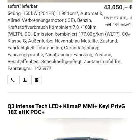
sofort lieferbar
43.050,– €
5-türig, 150 kW (204 PS), 1.984 cm³, Automatik,
UVP:
57.410,– €
Allrad, Verbrennungsmotor (ICE), Benzin,
incl. 19% MwSt.
Kraftstoffverbrauch kombiniert 7,8 l/100km
(WLTP), CO₂-Emission kombiniert 177.00 g/km (WLTP), CO₂-
Klasse G, Außenfarbe: Navarrablau Metallic, Zustand,
Fahrfähigkeit: fahrtauglich, Garantieleistung:
Fahrzeuggarantie, Nichtraucher-Fahrzeug, Zustand,
Beschaffenheit: Scheckheftgepflegt, Zustand: unfallfrei,
Fahrzeugnr.: 1425977
Wir rufen Sie an
PDF-Datei, Fahrzeugexposé drucken
Drucken, parken oder vergleichen
Q3
Intense Tech LED+ KlimaP MMI+ Keyl PrivG
18Z eHK PDC+