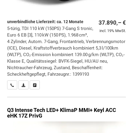
unverbindliche Lieferzeit: ca. 12 Monate
37.890,– €
5-türig, TDI 110 kW (150PS) 7-Gang S tronic,
incl. 19% MwSt.
Euro 6 EB [3], 110 kW (150 PS), 1.968 cm³,
4 Zylinder, Autom. 7-Gang, Frontantrieb, Verbrennungsmotor
(ICE), Diesel, Kraftstoffverbrauch kombiniert 5,3 l/100km
(WLTP), CO₂-Emission kombiniert 139.00 g/km (WLTP), CO₂-
Klasse E, Qualitätssiegel: BVFK-Siegel, HU/AU neu,
Nichtraucher-Fahrzeug, Zustand, Beschaffenheit:
Scheckheftgepflegt, Fahrzeugnr.: 1399193
Wir rufen Sie an
PDF-Datei, Fahrzeugexposé drucken
Drucken, parken oder vergleichen
Q3
Intense Tech LED+ KlimaP MMI+ Keyl ACC
eHK 17Z PrivG