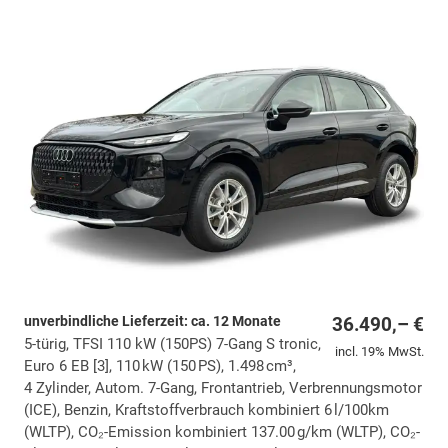
unverbindliche Lieferzeit: ca. 12 Monate
36.490,– €
5-türig, TFSI 110 kW (150PS) 7-Gang S tronic,
incl. 19% MwSt.
Euro 6 EB [3], 110 kW (150 PS), 1.498 cm³,
4 Zylinder, Autom. 7-Gang, Frontantrieb, Verbrennungsmotor
(ICE), Benzin, Kraftstoffverbrauch kombiniert 6 l/100km
(WLTP), CO₂-Emission kombiniert 137.00 g/km (WLTP), CO₂-