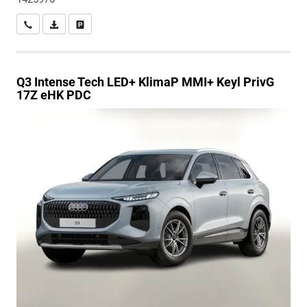
Wir rufen Sie an
PDF-Datei, Fahrzeugexposé drucken
Drucken, parken oder vergleichen
Q3
Intense Tech LED+ KlimaP MMI+ Keyl PrivG
17Z eHK PDC