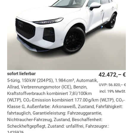
sofort lieferbar
42.472,– €
5-türig, 150 kW (204 PS), 1.984 cm³, Automatik,
UVP:
56.820,– €
Allrad, Verbrennungsmotor (ICE), Benzin,
incl. 19% MwSt.
Kraftstoffverbrauch kombiniert 7,8 l/100km
(WLTP), CO₂-Emission kombiniert 177.00 g/km (WLTP), CO₂-
Klasse G, Außenfarbe: Arkonaweiß, Zustand, Fahrfähigkeit:
fahrtauglich, Garantieleistung: Fahrzeuggarantie,
Nichtraucher-Fahrzeug, Zustand, Beschaffenheit:
Scheckheftgepflegt, Zustand: unfallfrei, Fahrzeugnr.:
1425976