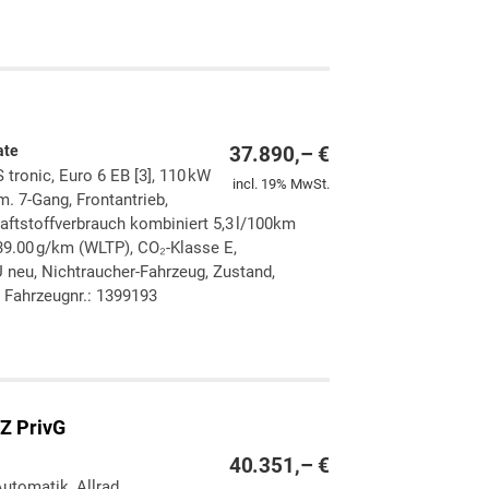
ken
leichen
ate
37.890,– €
 tronic, Euro 6 EB [3], 110 kW
incl. 19% MwSt.
m. 7-Gang, Frontantrieb,
aftstoffverbrauch kombiniert 5,3 l/100km
9.00 g/km (WLTP), CO₂-Klasse E,
 neu, Nichtraucher-Fahrzeug, Zustand,
 Fahrzeugnr.: 1399193
ken
leichen
Z PrivG
40.351,– €
Automatik, Allrad,