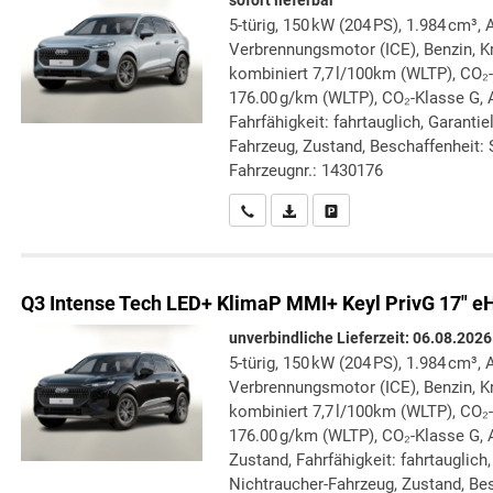
sofort lieferbar
5-türig, 150 kW (204 PS), 1.984 cm³, 
Verbrennungsmotor (ICE), Benzin, Kr
kombiniert 7,7 l/100km (WLTP), CO₂
176.00 g/km (WLTP), CO₂-Klasse G, A
Fahrfähigkeit: fahrtauglich, Garanti
Fahrzeug, Zustand, Beschaffenheit: S
Fahrzeugnr.: 1430176
Wir rufen Sie an
PDF-Datei, Fahrzeugexposé druc
Drucken, parken oder verg
Q3
Intense Tech LED+ KlimaP MMI+ Keyl PrivG 17" 
unverbindliche Lieferzeit:
06.08.2026
5-türig, 150 kW (204 PS), 1.984 cm³, 
Verbrennungsmotor (ICE), Benzin, Kr
kombiniert 7,7 l/100km (WLTP), CO₂
176.00 g/km (WLTP), CO₂-Klasse G, 
Zustand, Fahrfähigkeit: fahrtauglich
Nichtraucher-Fahrzeug, Zustand, Bes