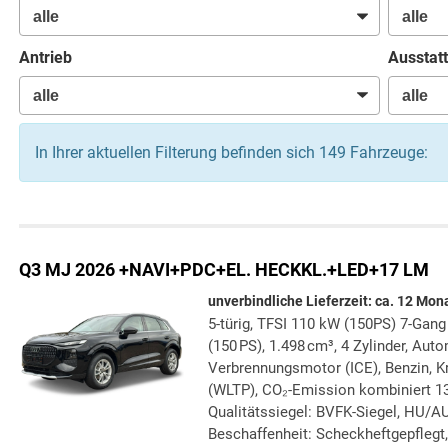
Antrieb
Ausstatt
In Ihrer aktuellen Filterung befinden sich
149
Fahrzeuge:
Q3
MJ 2026 +NAVI+PDC+EL. HECKKL.+LED+17 LM
unverbindliche Lieferzeit: ca. 12 Mon
5-türig, TFSI 110 kW (150PS) 7-Gang 
(150 PS), 1.498 cm³, 4 Zylinder, Auto
Verbrennungsmotor (ICE), Benzin, K
(WLTP), CO₂-Emission kombiniert 13
Qualitätssiegel: BVFK-Siegel, HU/AU
Beschaffenheit: Scheckheftgepflegt,