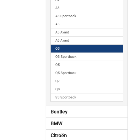
A3
A3 Sportback
A5
A5 Avant
A6 Avant
Q3
Q3 Sportback
Q5
Q5 Sportback
Q7
Q8
S3 Sportback
Bentley
BMW
Citroën