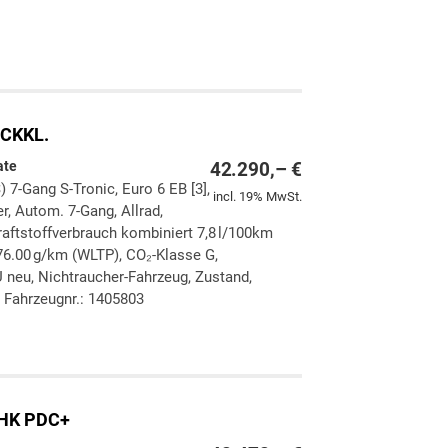
ken
leichen
CKKL.
ate
42.290,– €
) 7-Gang S-Tronic, Euro 6 EB [3],
incl. 19% MwSt.
er, Autom. 7-Gang, Allrad,
aftstoffverbrauch kombiniert 7,8 l/100km
6.00 g/km (WLTP), CO₂-Klasse G,
 neu, Nichtraucher-Fahrzeug, Zustand,
 Fahrzeugnr.: 1405803
ken
leichen
eHK PDC+