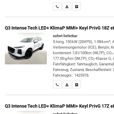
Wir rufen Sie an
PDF-Datei, Fahrzeugexposé druc
Drucken, parken oder verg
Q3
Intense Tech LED+ KlimaP MMI+ Keyl PrivG 18Z 
sofort lieferbar
5-türig, 150 kW (204 PS), 1.984 cm³, 
Verbrennungsmotor (ICE), Benzin, Kr
kombiniert 7,8 l/100km (WLTP), CO₂
177.00 g/km (WLTP), CO₂-Klasse G, 
Fahrfähigkeit: fahrtauglich, Garanti
Fahrzeug, Zustand, Beschaffenheit: S
Fahrzeugnr.: 1425976
Wir rufen Sie an
PDF-Datei, Fahrzeugexposé druc
Drucken, parken oder verg
Q3
Intense Tech LED+ KlimaP MMI+ Keyl PrivG 17Z 