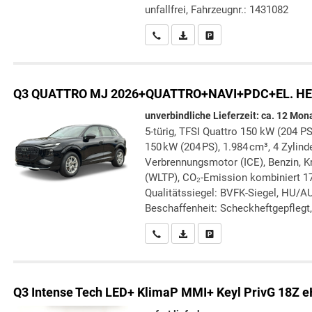
unfallfrei, Fahrzeugnr.: 1431082
Wir rufen Sie an
PDF-Datei, Fahrzeugexposé druc
Drucken, parken oder verg
Q3
QUATTRO MJ 2026+QUATTRO+NAVI+PDC+EL. HE
unverbindliche Lieferzeit: ca. 12 Mon
5-türig, TFSI Quattro 150 kW (204 PS
150 kW (204 PS), 1.984 cm³, 4 Zylind
Verbrennungsmotor (ICE), Benzin, Kr
(WLTP), CO₂-Emission kombiniert 17
Qualitätssiegel: BVFK-Siegel, HU/AU
Beschaffenheit: Scheckheftgepflegt,
Wir rufen Sie an
PDF-Datei, Fahrzeugexposé druc
Drucken, parken oder verg
Q3
Intense Tech LED+ KlimaP MMI+ Keyl PrivG 18Z 