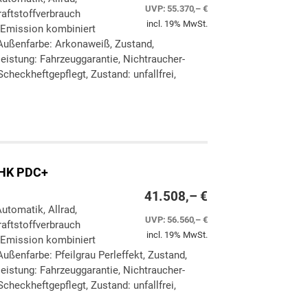
UVP:
55.370,– €
aftstoffverbrauch
incl. 19% MwSt.
-Emission kombiniert
Außenfarbe: Arkonaweiß, Zustand,
eleistung: Fahrzeuggarantie, Nichtraucher-
checkheftgepflegt, Zustand: unfallfrei,
ken
leichen
eHK PDC+
41.508,– €
Automatik, Allrad,
UVP:
56.560,– €
aftstoffverbrauch
incl. 19% MwSt.
-Emission kombiniert
ußenfarbe: Pfeilgrau Perleffekt, Zustand,
eleistung: Fahrzeuggarantie, Nichtraucher-
checkheftgepflegt, Zustand: unfallfrei,