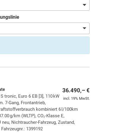
ungslinie
ate
36.490,– €
S tronic, Euro 6 EB [3], 110 kW
incl. 19% MwSt.
m. 7-Gang, Frontantrieb,
raftstoffverbrauch kombiniert 6 l/100km
7.00 g/km (WLTP), CO₂-Klasse E,
 neu, Nichtraucher-Fahrzeug, Zustand,
 Fahrzeugnr.: 1399192