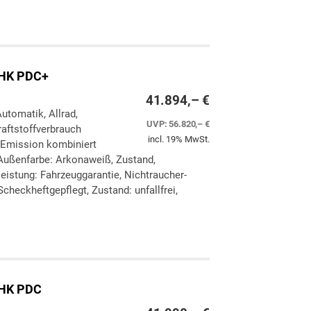
ken
leichen
eHK PDC+
41.894,– €
Automatik, Allrad,
UVP:
56.820,– €
aftstoffverbrauch
incl. 19% MwSt.
-Emission kombiniert
Außenfarbe: Arkonaweiß, Zustand,
eleistung: Fahrzeuggarantie, Nichtraucher-
checkheftgepflegt, Zustand: unfallfrei,
ken
leichen
eHK PDC