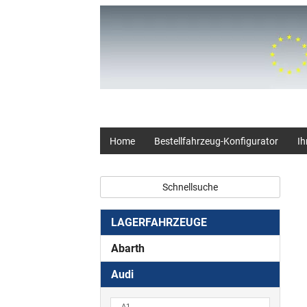
+49 (0) 2403 23062
Home
Bestellfahrzeug-Konfigurator
Ih
Schnellsuche
LAGERFAHRZEUGE
Abarth
Audi
A1