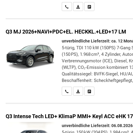
Wir rufen Sie an
PDF-Datei, Fahrzeugexposé druc
Drucken, parken oder verg
Q3
MJ 2026+NAVI+PDC+EL. HECKKL.+LED+17 LM
unverbindliche Lieferzeit: ca. 12 Mon
5-türig, TDI 110 kW (150PS) 7-Gang S
(150 PS), 1.968 cm³, 4 Zylinder, Auto
Verbrennungsmotor (ICE), Diesel, Kr
(WLTP), CO₂-Emission kombiniert 13
Qualitätssiegel: BVFK-Siegel, HU/AU
Beschaffenheit: Scheckheftgepflegt,
Wir rufen Sie an
PDF-Datei, Fahrzeugexposé druc
Drucken, parken oder verg
Q3
Intense Tech LED+ KlimaP MMI+ Keyl ACC eHK 17
unverbindliche Lieferzeit:
06.08.2026
5-türig, 150 kW (204 PS), 1.984 cm³, 