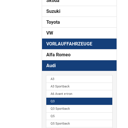
Skoda
Suzuki
Toyota
VW
VORLAUFFAHRZEUGE
Alfa Romeo
Audi
A3
A3 Sportback
A6 Avant e-tron
Q3
Q3 Sportback
Q5
Q5 Sportback