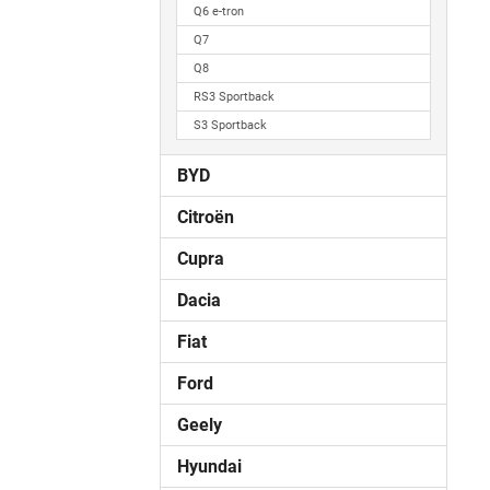
Q6 e-tron
Q7
Q8
RS3 Sportback
S3 Sportback
BYD
Citroën
Cupra
Dacia
Fiat
Ford
Geely
Hyundai