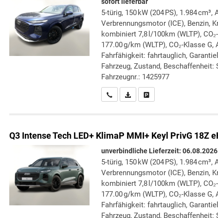
sofort lieferbar
5-türig, 150 kW (204 PS), 1.984 cm³, 
Verbrennungsmotor (ICE), Benzin, Kr
kombiniert 7,8 l/100km (WLTP), CO₂
177.00 g/km (WLTP), CO₂-Klasse G, 
Fahrfähigkeit: fahrtauglich, Garanti
Fahrzeug, Zustand, Beschaffenheit: S
Fahrzeugnr.: 1425977
Wir rufen Sie an
PDF-Datei, Fahrzeugexposé druc
Drucken, parken oder verg
Q3
Intense Tech LED+ KlimaP MMI+ Keyl PrivG 18Z 
unverbindliche Lieferzeit:
06.08.2026
5-türig, 150 kW (204 PS), 1.984 cm³, 
Verbrennungsmotor (ICE), Benzin, Kr
kombiniert 7,8 l/100km (WLTP), CO₂
177.00 g/km (WLTP), CO₂-Klasse G, A
Fahrfähigkeit: fahrtauglich, Garanti
Fahrzeug, Zustand, Beschaffenheit: S