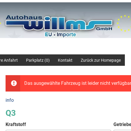
re Anfahrt
Parkplatz (
0
)
Kontakt
Zurück zur Homepage
Das ausgewählte Fahrzeug ist leider nicht verfügbar
info
Q3
Kraftstoff
Getrieb