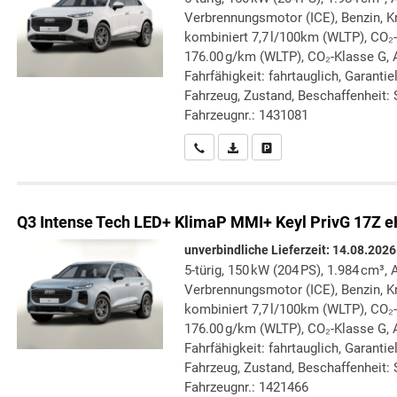
Verbrennungsmotor (ICE), Benzin, Kr
kombiniert 7,7 l/100km (WLTP), CO₂
176.00 g/km (WLTP), CO₂-Klasse G, 
Fahrfähigkeit: fahrtauglich, Garanti
Fahrzeug, Zustand, Beschaffenheit: S
Fahrzeugnr.: 1431081
Wir rufen Sie an
PDF-Datei, Fahrzeugexposé druc
Drucken, parken oder verg
Q3
Intense Tech LED+ KlimaP MMI+ Keyl PrivG 17Z 
unverbindliche Lieferzeit:
14.08.2026
5-türig, 150 kW (204 PS), 1.984 cm³, 
Verbrennungsmotor (ICE), Benzin, Kr
kombiniert 7,7 l/100km (WLTP), CO₂
176.00 g/km (WLTP), CO₂-Klasse G, A
Fahrfähigkeit: fahrtauglich, Garanti
Fahrzeug, Zustand, Beschaffenheit: S
Fahrzeugnr.: 1421466