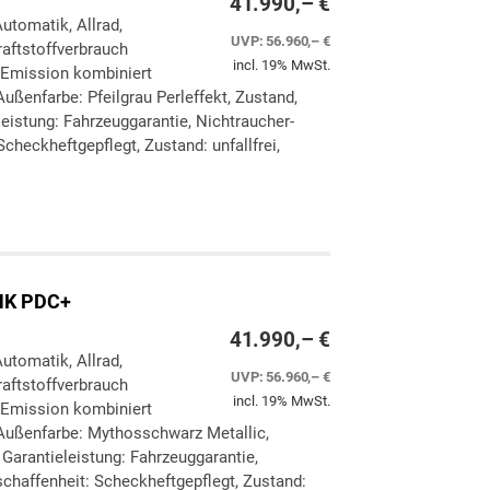
41.990,– €
Automatik, Allrad,
UVP:
56.960,– €
aftstoffverbrauch
incl. 19% MwSt.
-Emission kombiniert
ußenfarbe: Pfeilgrau Perleffekt, Zustand,
eleistung: Fahrzeuggarantie, Nichtraucher-
checkheftgepflegt, Zustand: unfallfrei,
ken
leichen
eHK PDC+
41.990,– €
Automatik, Allrad,
UVP:
56.960,– €
aftstoffverbrauch
incl. 19% MwSt.
-Emission kombiniert
Außenfarbe: Mythosschwarz Metallic,
, Garantieleistung: Fahrzeuggarantie,
chaffenheit: Scheckheftgepflegt, Zustand: