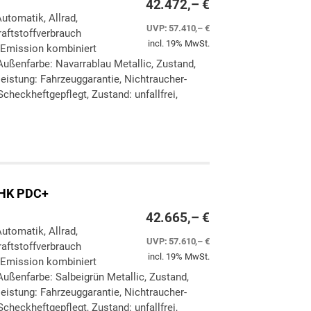
42.472,– €
Automatik, Allrad,
UVP:
57.410,– €
aftstoffverbrauch
incl. 19% MwSt.
-Emission kombiniert
Außenfarbe: Navarrablau Metallic, Zustand,
eleistung: Fahrzeuggarantie, Nichtraucher-
checkheftgepflegt, Zustand: unfallfrei,
ken
leichen
eHK PDC+
42.665,– €
Automatik, Allrad,
UVP:
57.610,– €
aftstoffverbrauch
incl. 19% MwSt.
-Emission kombiniert
ußenfarbe: Salbeigrün Metallic, Zustand,
eleistung: Fahrzeuggarantie, Nichtraucher-
checkheftgepflegt, Zustand: unfallfrei,