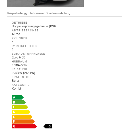
Beispielbilder, ggf. teilweise mit Sonderausstattung
GETRIEBE
Doppelkupplungsgetriebe (DSG)
ANTRIEBSACHSE
Allrad
ZYLINDER
4
PARTIKELFILTER
1
SCHADSTOFFKLASSE
Euro 6 EB
HUBRAUM
1.984 ccm
LEISTUNG
195 kW (265 PS)
KRAFTSTOFF
Benzin
KATEGORIE
Kombi