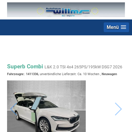
Menü
+49 (0) 2403 23062
Superb Combi
L&K 2.0 TSI 4x4 265PS/195kW DSG7 2026
Fahrzeugnr.
:
1411336
, unverbindliche Lieferzeit: Ca. 10 Wochen ,
Neuwagen