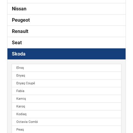
Nissan
Peugeot
Renault
Seat
Skoda
Elroq
Enyaq
Enyaq Coupé
Fabia
Kamiq
Karoq
Kodiaq
Octavia Combi
Peaq