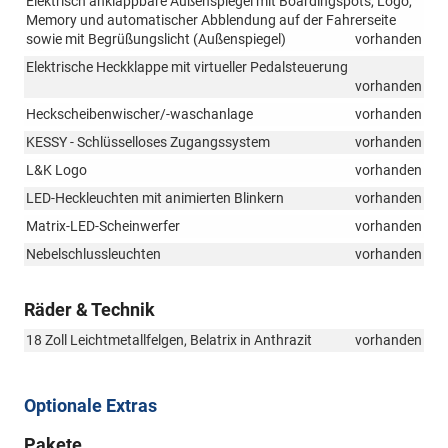
Elektrisch anklappbare Außenspiegel mit Boardingspots, Logo,
Memory und automatischer Abblendung auf der Fahrerseite
sowie mit Begrüßungslicht (Außenspiegel)
vorhanden
Elektrische Heckklappe mit virtueller Pedalsteuerung
vorhanden
Heckscheibenwischer/-waschanlage
vorhanden
KESSY - Schlüsselloses Zugangssystem
vorhanden
L&K Logo
vorhanden
LED-Heckleuchten mit animierten Blinkern
vorhanden
Matrix-LED-Scheinwerfer
vorhanden
Nebelschlussleuchten
vorhanden
Räder & Technik
18 Zoll Leichtmetallfelgen, Belatrix in Anthrazit
vorhanden
Optionale Extras
Pakete