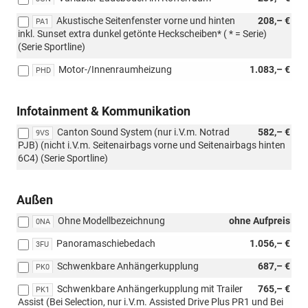
Akustische Seitenfenster vorne und hinten
208,– €
PA1
inkl. Sunset extra dunkel getönte Heckscheiben* ( * = Serie)
(Serie Sportline)
Motor-/Innenraumheizung
1.083,– €
PHD
Infotainment & Kommunikation
Canton Sound System (nur i.V.m. Notrad
582,– €
9VS
PJB) (nicht i.V.m. Seitenairbags vorne und Seitenairbags hinten
6C4) (Serie Sportline)
Außen
Ohne Modellbezeichnung
ohne Aufpreis
0NA
Panoramaschiebedach
1.056,– €
3FU
Schwenkbare Anhängerkupplung
687,– €
PK0
Schwenkbare Anhängerkupplung mit Trailer
765,– €
PK1
Assist (Bei Selection, nur i.V.m. Assisted Drive Plus PR1 und Bei