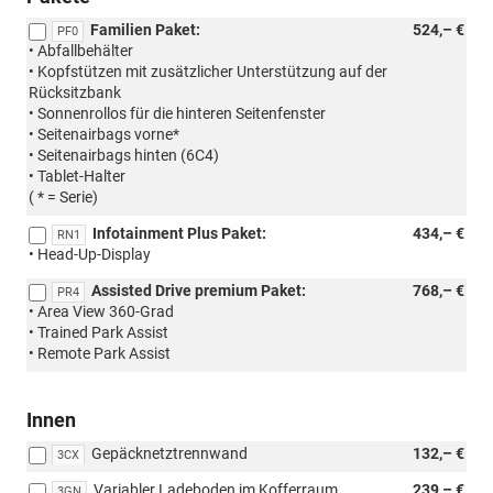
Familien Paket:
524,– €
PF0
• Abfallbehälter
• Kopfstützen mit zusätzlicher Unterstützung auf der
Rücksitzbank
• Sonnenrollos für die hinteren Seitenfenster
• Seitenairbags vorne*
• Seitenairbags hinten (6C4)
• Tablet-Halter
( * = Serie)
Infotainment Plus Paket:
434,– €
RN1
• Head-Up-Display
Assisted Drive premium Paket:
768,– €
PR4
• Area View 360-Grad
• Trained Park Assist
• Remote Park Assist
Innen
Gepäcknetztrennwand
132,– €
3CX
Variabler Ladeboden im Kofferraum
239,– €
3GN