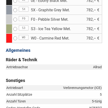
0E - Ebony Black Met.
782,– €
5X
5X - Graphite Grey Met.
782,– €
F0
F0 - Pebble Silver Met.
782,– €
S3
S3 - Ice Tea Yellow Met.
782,– €
W0
W0 - Carmine Red Met.
782,– €
Allgemeines
Räder & Technik
Antriebsachse
Allrad
Sonstiges
Antriebsart
Verbrennungsmotor (ICE)
Anzahl Sitzplätze
5
Anzahl Türen
5-türig