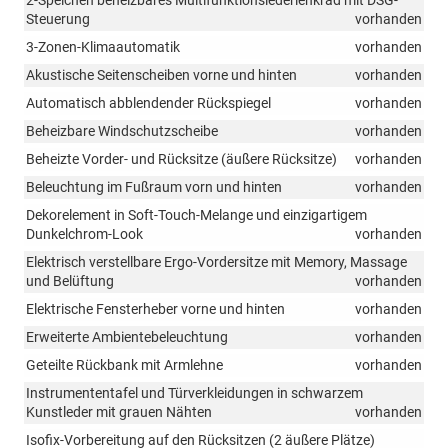
2-Speichen beheizbares Multifunktionslederlenkrad mit DSG-
Steuerung
vorhanden
3-Zonen-Klimaautomatik
vorhanden
Akustische Seitenscheiben vorne und hinten
vorhanden
Automatisch abblendender Rückspiegel
vorhanden
Beheizbare Windschutzscheibe
vorhanden
Beheizte Vorder- und Rücksitze (äußere Rücksitze)
vorhanden
Beleuchtung im Fußraum vorn und hinten
vorhanden
Dekorelement in Soft-Touch-Melange und einzigartigem
Dunkelchrom-Look
vorhanden
Elektrisch verstellbare Ergo-Vordersitze mit Memory, Massage
und Belüftung
vorhanden
Elektrische Fensterheber vorne und hinten
vorhanden
Erweiterte Ambientebeleuchtung
vorhanden
Geteilte Rückbank mit Armlehne
vorhanden
Instrumententafel und Türverkleidungen in schwarzem
Kunstleder mit grauen Nähten
vorhanden
Isofix-Vorbereitung auf den Rücksitzen (2 äußere Plätze)