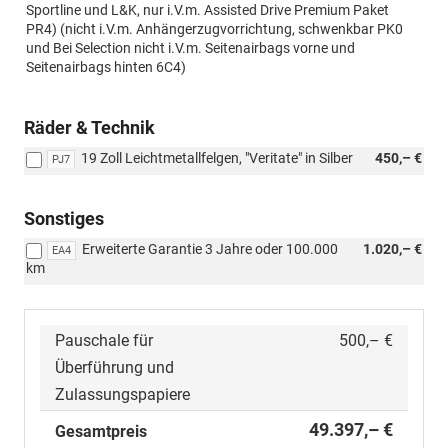
Sportline und L&K, nur i.V.m. Assisted Drive Premium Paket
PR4) (nicht i.V.m. Anhängerzugvorrichtung, schwenkbar PK0
und Bei Selection nicht i.V.m. Seitenairbags vorne und
Seitenairbags hinten 6C4)
Räder & Technik
19 Zoll Leichtmetallfelgen, "Veritate" in Silber
450,– €
PJ7
Sonstiges
Erweiterte Garantie 3 Jahre oder 100.000
1.020,– €
EA4
km
Pauschale für
500,– €
Überführung und
Zulassungspapiere
49.397,– €
Gesamtpreis