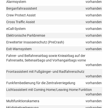
Alarmsystem
vorhanden
Berganfahrassistent
vorhanden
Crew Protect Assist
vorhanden
Cross Traffic Assist
vorhanden
eCall-System
vorhanden
Elektronische Parkbremse
vorhanden
Erweiterter Insassenschutz (PreCrash)
vorhanden
Exit-Warnsystem
vorhanden
Fahrer- und Beifahrerairbag sowie Knieairbag auf der
Fahrerseite, Seitenairbags und Vorhangairbags vorne
vorhanden
Frontassistent mit Fußgänger- und Radfahrerschutz
vorhanden
Funkfernbedienung für die Zentralverriegelung
vorhanden
Lichtassistent mit Coming Home/Leaving Home Funktion
vorhanden
Multifunktionskamera
vorhanden
Müdigkeitserkennung
vorhanden