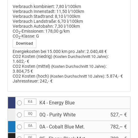
Verbrauch kombiniert:
7,80 l/100km
Verbrauch Innenstadt:
11,50 l/100km
Verbrauch Stadtrand:
8,10 l/100km
Verbrauch Landstraße:
6,70 l/100km
Verbrauch Autobahn:
7,30 l/100km
CO
-Emissionen:
178,00 g/km
2
CO
-Klasse:
G
2
Download
Energiekosten bei 15.000 km pro Jahr:
2.040,48 €
CO2 Kosten (niedrig)
:
(Kosten Durchschnitt 10 Jahre)
1.602,- €
CO2 Kosten (mittel)
:
(Kosten Durchschnitt 10 Jahre)
3.804,75 €
CO2 Kosten (hoch)
:
5.874,- €
(Kosten Durchschnitt 10 Jahre)
Jahressteuer:
242,- €
K4
K4 - Energy Blue
0Q
0Q - Purity White
527,– €
0A
0A - Cobalt Blue Met.
782,– €
0E