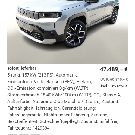
sofort lieferbar
47.489,– €
5-türig, 157 kW (213 PS), Automatik,
UVP:
60.340,– €
Frontantrieb, Vollelektrisch (BEV), Elektro,
incl. 19% MwSt.
CO₂-Emission kombiniert 0 g/km (WLTP),
Stromverbrauch 18.40 kWh/100km (WLTP), CO₂-Klasse A,
Außenfarbe: Yosemite Grau Metallic / Dach: s, Zustand,
Fahrfähigkeit: fahrtauglich, Garantieleistung:
Fahrzeuggarantie, Nichtraucher-Fahrzeug, Zustand,
Beschaffenheit: Scheckheftgepflegt, Zustand: unfallfrei,
Fahrzeugnr.: 1429394