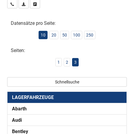
Wir rufen Sie an
PDF-Datei, Fahrzeugexposé drucken
Drucken, parken oder vergleichen
Datensätze pro Seite:
10
20
50
100
250
Seiten:
1
2
3
Schnellsuche
LAGERFAHRZEUGE
Abarth
Audi
Bentley