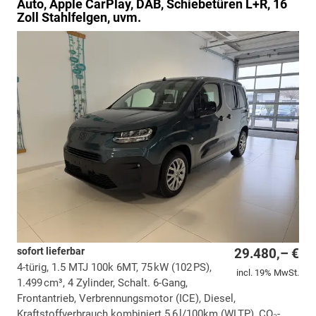
Auto, Apple CarPlay, DAB, Schiebetüren L+R, 16
Zoll Stahlfelgen, uvm.
sofort lieferbar
29.480,– €
4-türig, 1.5 MTJ 100k 6MT, 75 kW (102 PS),
incl. 19% MwSt.
1.499 cm³, 4 Zylinder, Schalt. 6-Gang,
Frontantrieb, Verbrennungsmotor (ICE), Diesel,
Kraftstoffverbrauch kombiniert 5,6 l/100km (WLTP), CO₂-