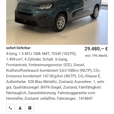
sofort lieferbar
29.480,– €
4-türig, 1.5 MTJ 100k 6MT, 75 kW (102 PS),
incl. 19% MwSt.
1.499 cm³, 4 Zylinder, Schalt. 6-Gang,
Frontantrieb, Verbrennungsmotor (ICE), Diesel,
Kraftstoffverbrauch kombiniert 5,6 l/100km (WLTP), CO₂-
Emission kombiniert 147.00 g/km (WLTP), CO₂-Klasse E,
Außenfarbe: 528 Blau Metallic, Zustand, Aussehen: 1, sehr
gut, Qualitätssiegel: BVFK-Siegel, Zustand, Fahrfähigkeit:
fahrtauglich, Garantieleistung: Fahrzeuggarantie vom
Hersteller, Zustand: unfallfrei, Fahrzeugnr.: 1418647
Wir rufen Sie an
PDF-Datei, Fahrzeugexposé drucken
Drucken, parken oder vergleichen