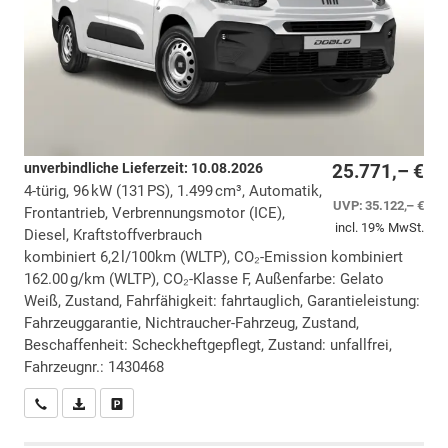
unverbindliche Lieferzeit:
10.08.2026
25.771,– €
4-türig, 96 kW (131 PS), 1.499 cm³, Automatik,
UVP:
35.122,– €
Frontantrieb, Verbrennungsmotor (ICE),
incl. 19% MwSt.
Diesel, Kraftstoffverbrauch
kombiniert 6,2 l/100km (WLTP), CO₂-Emission kombiniert
162.00 g/km (WLTP), CO₂-Klasse F, Außenfarbe: Gelato
Weiß, Zustand, Fahrfähigkeit: fahrtauglich, Garantieleistung:
Fahrzeuggarantie, Nichtraucher-Fahrzeug, Zustand,
Beschaffenheit: Scheckheftgepflegt, Zustand: unfallfrei,
Fahrzeugnr.: 1430468
Wir rufen Sie an
PDF-Datei, Fahrzeugexposé drucken
Drucken, parken oder vergleichen