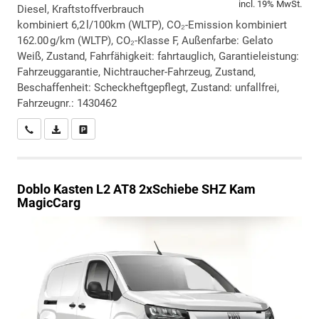
incl. 19% MwSt.
Diesel, Kraftstoffverbrauch
kombiniert 6,2 l/100km (WLTP), CO₂-Emission kombiniert
162.00 g/km (WLTP), CO₂-Klasse F, Außenfarbe: Gelato
Weiß, Zustand, Fahrfähigkeit: fahrtauglich, Garantieleistung:
Fahrzeuggarantie, Nichtraucher-Fahrzeug, Zustand,
Beschaffenheit: Scheckheftgepflegt, Zustand: unfallfrei,
Fahrzeugnr.: 1430462
Wir rufen Sie an
PDF-Datei, Fahrzeugexposé drucken
Drucken, parken oder vergleichen
Doblo
Kasten L2 AT8 2xSchiebe SHZ Kam
MagicCarg