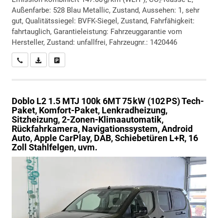
Außenfarbe: 528 Blau Metallic, Zustand, Aussehen: 1, sehr
gut, Qualitätssiegel: BVFK-Siegel, Zustand, Fahrfähigkeit:
fahrtauglich, Garantieleistung: Fahrzeuggarantie vom
Hersteller, Zustand: unfallfrei, Fahrzeugnr.: 1420446
Wir rufen Sie an
PDF-Datei, Fahrzeugexposé drucken
Drucken, parken oder vergleichen
Doblo
L2 1.5 MTJ 100k 6MT 75 kW (102 PS) Tech-
Paket, Komfort-Paket, Lenkradheizung,
Sitzheizung, 2-Zonen-Klimaautomatik,
Rückfahrkamera, Navigationssystem, Android
Auto, Apple CarPlay, DAB, Schiebetüren L+R, 16
Zoll Stahlfelgen, uvm.