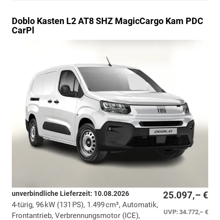
Doblo
Kasten L2 AT8 SHZ MagicCargo Kam PDC
CarPl
unverbindliche Lieferzeit:
10.08.2026
25.097,– €
4-türig, 96 kW (131 PS), 1.499 cm³, Automatik,
UVP:
34.772,– €
Frontantrieb, Verbrennungsmotor (ICE),