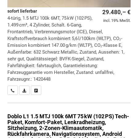
sofort lieferbar
29.480,– €
4-türig, 1.5 MTJ 100k 6MT, 75 kW (102 PS),
incl. 19% MwSt.
1.499 cm³, 4 Zylinder, Schalt. 6-Gang,
Frontantrieb, Verbrennungsmotor (ICE), Diesel,
Kraftstoffverbrauch kombiniert 5,6 l/100km (WLTP), CO₂-
Emission kombiniert 147.00 g/km (WLTP), CO₂-Klasse E,
Außenfarbe: 632 Schwarz Metallic, Zustand, Aussehen: 1,
sehr gut, Qualitätssiegel: BVFK-Siegel, Zustand,
Fahrfähigkeit: fahrtauglich, Garantieleistung:
Fahrzeuggarantie vom Hersteller, Zustand: unfallfrei,
Fahrzeugnr.: 1420448
Wir rufen Sie an
PDF-Datei, Fahrzeugexposé drucken
Drucken, parken oder vergleichen
Doblo
L1 1.5 MTJ 100k 6MT 75 kW (102 PS) Tech-
Paket, Komfort-Paket, Lenkradheizung,
Sitzheizung, 2-Zonen-Klimaautomatik,
Rückfahrkamera, Navigationssystem, Android