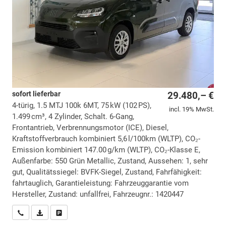
sofort lieferbar
29.480,– €
4-türig, 1.5 MTJ 100k 6MT, 75 kW (102 PS),
incl. 19% MwSt.
1.499 cm³, 4 Zylinder, Schalt. 6-Gang,
Frontantrieb, Verbrennungsmotor (ICE), Diesel,
Kraftstoffverbrauch kombiniert 5,6 l/100km (WLTP), CO₂-
Emission kombiniert 147.00 g/km (WLTP), CO₂-Klasse E,
Außenfarbe: 550 Grün Metallic, Zustand, Aussehen: 1, sehr
gut, Qualitätssiegel: BVFK-Siegel, Zustand, Fahrfähigkeit:
fahrtauglich, Garantieleistung: Fahrzeuggarantie vom
Hersteller, Zustand: unfallfrei, Fahrzeugnr.: 1420447
Wir rufen Sie an
PDF-Datei, Fahrzeugexposé drucken
Drucken, parken oder vergleichen