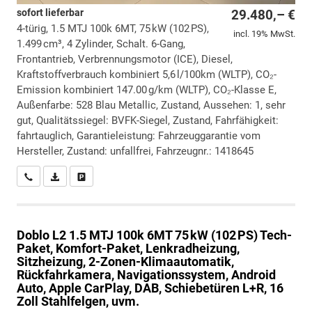
sofort lieferbar
29.480,– €
4-türig, 1.5 MTJ 100k 6MT, 75 kW (102 PS),
incl. 19% MwSt.
1.499 cm³, 4 Zylinder, Schalt. 6-Gang,
Frontantrieb, Verbrennungsmotor (ICE), Diesel,
Kraftstoffverbrauch kombiniert 5,6 l/100km (WLTP), CO₂-
Emission kombiniert 147.00 g/km (WLTP), CO₂-Klasse E,
Außenfarbe: 528 Blau Metallic, Zustand, Aussehen: 1, sehr
gut, Qualitätssiegel: BVFK-Siegel, Zustand, Fahrfähigkeit:
fahrtauglich, Garantieleistung: Fahrzeuggarantie vom
Hersteller, Zustand: unfallfrei, Fahrzeugnr.: 1418645
Wir rufen Sie an
PDF-Datei, Fahrzeugexposé drucken
Drucken, parken oder vergleichen
Doblo
L2 1.5 MTJ 100k 6MT 75 kW (102 PS) Tech-
Paket, Komfort-Paket, Lenkradheizung,
Sitzheizung, 2-Zonen-Klimaautomatik,
Rückfahrkamera, Navigationssystem, Android
Auto, Apple CarPlay, DAB, Schiebetüren L+R, 16
Zoll Stahlfelgen, uvm.