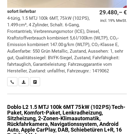
sofort lieferbar
29.480,– €
4-türig, 1.5 MTJ 100k 6MT, 75 kW (102 PS),
incl. 19% MwSt.
1.499 cm³, 4 Zylinder, Schalt. 6-Gang,
Frontantrieb, Verbrennungsmotor (ICE), Diesel,
Kraftstoffverbrauch kombiniert 5,6 l/100km (WLTP), CO₂-
Emission kombiniert 147.00 g/km (WLTP), CO₂-Klasse E,
Außenfarbe: 550 Grün Metallic, Zustand, Aussehen: 1, sehr
gut, Qualitätssiegel: BVFK-Siegel, Zustand, Fahrfähigkeit:
fahrtauglich, Garantieleistung: Fahrzeuggarantie vom
Hersteller, Zustand: unfallfrei, Fahrzeugnr.: 1419062
Wir rufen Sie an
PDF-Datei, Fahrzeugexposé drucken
Drucken, parken oder vergleichen
Doblo
L2 1.5 MTJ 100k 6MT 75 kW (102 PS) Tech-
Paket, Komfort-Paket, Lenkradheizung,
Sitzheizung, 2-Zonen-Klimaautomatik,
Rückfahrkamera, Navigationssystem, Android
Auto, Apple CarPlay, DAB, Schiebetüren L+R, 16