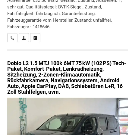
Außenfarbe: 632 Schwarz Metallic, Zustand, Aussehen: 1,
sehr gut, Qualitätssiegel: BVFK-Siegel, Zustand,
Fahrfähigkeit: fahrtauglich, Garantieleistung:
Fahrzeuggarantie vom Hersteller, Zustand: unfallfrei,
Fahrzeugnr.: 1418646
Wir rufen Sie an
PDF-Datei, Fahrzeugexposé drucken
Drucken, parken oder vergleichen
Doblo
L2 1.5 MTJ 100k 6MT 75 kW (102 PS) Tech-
Paket, Komfort-Paket, Lenkradheizung,
Sitzheizung, 2-Zonen-Klimaautomatik,
Rückfahrkamera, Navigationssystem, Android
Auto, Apple CarPlay, DAB, Schiebetüren L+R, 16
Zoll Stahlfelgen, uvm.