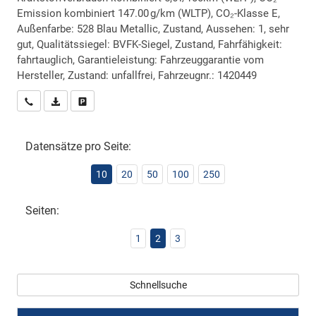
Emission kombiniert 147.00 g/km (WLTP), CO₂-Klasse E,
Außenfarbe: 528 Blau Metallic, Zustand, Aussehen: 1, sehr
gut, Qualitätssiegel: BVFK-Siegel, Zustand, Fahrfähigkeit:
fahrtauglich, Garantieleistung: Fahrzeuggarantie vom
Hersteller, Zustand: unfallfrei, Fahrzeugnr.: 1420449
Wir rufen Sie an
PDF-Datei, Fahrzeugexposé drucken
Drucken, parken oder vergleichen
Datensätze pro Seite:
10
20
50
100
250
Seiten:
1
2
3
Schnellsuche