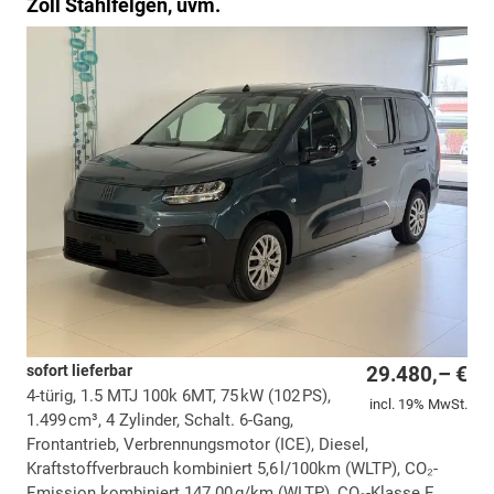
Zoll Stahlfelgen, uvm.
sofort lieferbar
29.480,– €
4-türig, 1.5 MTJ 100k 6MT, 75 kW (102 PS),
incl. 19% MwSt.
1.499 cm³, 4 Zylinder, Schalt. 6-Gang,
Frontantrieb, Verbrennungsmotor (ICE), Diesel,
Kraftstoffverbrauch kombiniert 5,6 l/100km (WLTP), CO₂-
Emission kombiniert 147.00 g/km (WLTP), CO₂-Klasse E,