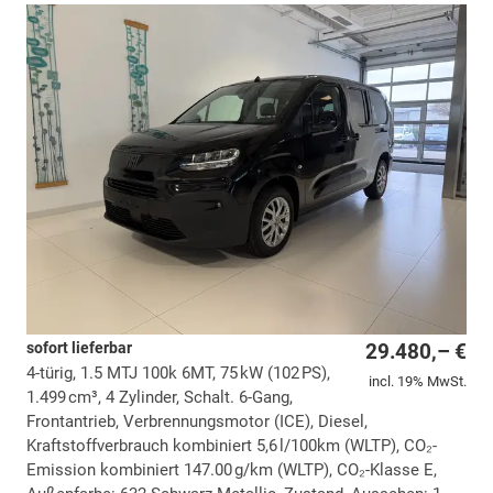
sofort lieferbar
29.480,– €
4-türig, 1.5 MTJ 100k 6MT, 75 kW (102 PS),
incl. 19% MwSt.
1.499 cm³, 4 Zylinder, Schalt. 6-Gang,
Frontantrieb, Verbrennungsmotor (ICE), Diesel,
Kraftstoffverbrauch kombiniert 5,6 l/100km (WLTP), CO₂-
Emission kombiniert 147.00 g/km (WLTP), CO₂-Klasse E,