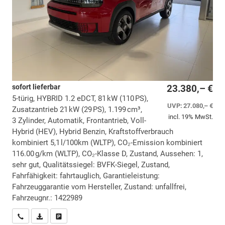
sofort lieferbar
23.380,– €
5-türig, HYBRID 1.2 eDCT, 81 kW (110 PS),
UVP:
27.080,– €
Zusatzantrieb 21 kW (29 PS), 1.199 cm³,
incl. 19% MwSt.
3 Zylinder, Automatik, Frontantrieb, Voll-
Hybrid (HEV), Hybrid Benzin, Kraftstoffverbrauch
kombiniert 5,1 l/100km (WLTP), CO₂-Emission kombiniert
116.00 g/km (WLTP), CO₂-Klasse D, Zustand, Aussehen: 1,
sehr gut, Qualitätssiegel: BVFK-Siegel, Zustand,
Fahrfähigkeit: fahrtauglich, Garantieleistung:
Fahrzeuggarantie vom Hersteller, Zustand: unfallfrei,
Fahrzeugnr.: 1422989
Wir rufen Sie an
PDF-Datei, Fahrzeugexposé drucken
Drucken, parken oder vergleichen