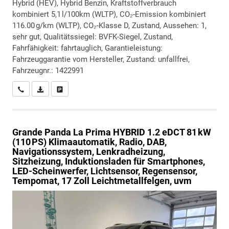
Hybrid (HEV), Hybrid Benzin, Kraftstoffverbrauch
kombiniert 5,1 l/100km (WLTP), CO₂-Emission kombiniert
116.00 g/km (WLTP), CO₂-Klasse D, Zustand, Aussehen: 1,
sehr gut, Qualitätssiegel: BVFK-Siegel, Zustand,
Fahrfähigkeit: fahrtauglich, Garantieleistung:
Fahrzeuggarantie vom Hersteller, Zustand: unfallfrei,
Fahrzeugnr.: 1422991
Wir rufen Sie an
PDF-Datei, Fahrzeugexposé drucken
Drucken, parken oder vergleichen
Grande Panda
La Prima HYBRID 1.2 eDCT 81 kW
(110 PS) Klimaautomatik, Radio, DAB,
Navigationssystem, Lenkradheizung,
Sitzheizung, Induktionsladen für Smartphones,
LED-Scheinwerfer, Lichtsensor, Regensensor,
Tempomat, 17 Zoll Leichtmetallfelgen, uvm