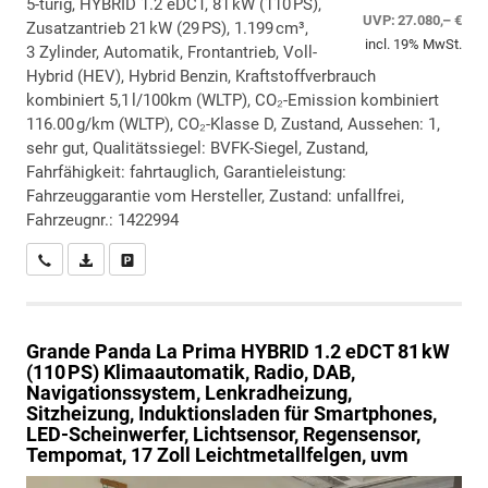
5-türig, HYBRID 1.2 eDCT, 81 kW (110 PS),
UVP:
27.080,– €
Zusatzantrieb 21 kW (29 PS), 1.199 cm³,
incl. 19% MwSt.
3 Zylinder, Automatik, Frontantrieb, Voll-
Hybrid (HEV), Hybrid Benzin, Kraftstoffverbrauch
kombiniert 5,1 l/100km (WLTP), CO₂-Emission kombiniert
116.00 g/km (WLTP), CO₂-Klasse D, Zustand, Aussehen: 1,
sehr gut, Qualitätssiegel: BVFK-Siegel, Zustand,
Fahrfähigkeit: fahrtauglich, Garantieleistung:
Fahrzeuggarantie vom Hersteller, Zustand: unfallfrei,
Fahrzeugnr.: 1422994
Wir rufen Sie an
PDF-Datei, Fahrzeugexposé drucken
Drucken, parken oder vergleichen
Grande Panda
La Prima HYBRID 1.2 eDCT 81 kW
(110 PS) Klimaautomatik, Radio, DAB,
Navigationssystem, Lenkradheizung,
Sitzheizung, Induktionsladen für Smartphones,
LED-Scheinwerfer, Lichtsensor, Regensensor,
Tempomat, 17 Zoll Leichtmetallfelgen, uvm