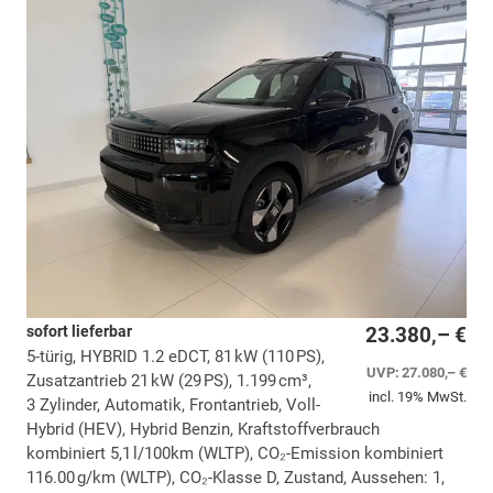
sofort lieferbar
23.380,– €
5-türig, HYBRID 1.2 eDCT, 81 kW (110 PS),
UVP:
27.080,– €
Zusatzantrieb 21 kW (29 PS), 1.199 cm³,
incl. 19% MwSt.
3 Zylinder, Automatik, Frontantrieb, Voll-
Hybrid (HEV), Hybrid Benzin, Kraftstoffverbrauch
kombiniert 5,1 l/100km (WLTP), CO₂-Emission kombiniert
116.00 g/km (WLTP), CO₂-Klasse D, Zustand, Aussehen: 1,