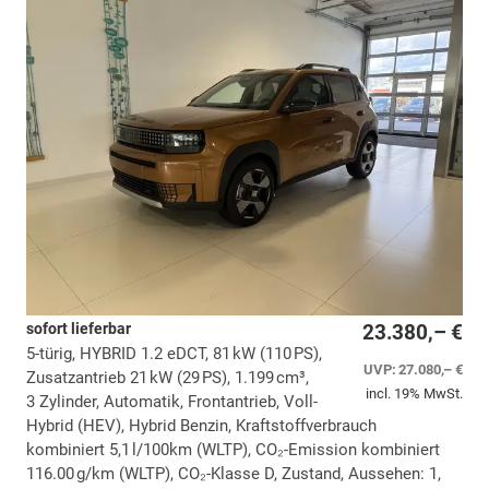
sofort lieferbar
23.380,– €
5-türig, HYBRID 1.2 eDCT, 81 kW (110 PS),
UVP:
27.080,– €
Zusatzantrieb 21 kW (29 PS), 1.199 cm³,
incl. 19% MwSt.
3 Zylinder, Automatik, Frontantrieb, Voll-
Hybrid (HEV), Hybrid Benzin, Kraftstoffverbrauch
kombiniert 5,1 l/100km (WLTP), CO₂-Emission kombiniert
116.00 g/km (WLTP), CO₂-Klasse D, Zustand, Aussehen: 1,