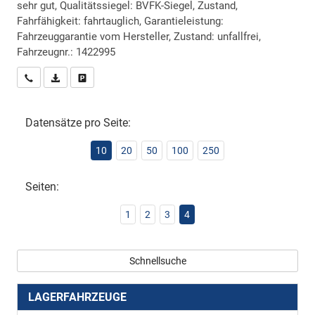
sehr gut, Qualitätssiegel: BVFK-Siegel, Zustand,
Fahrfähigkeit: fahrtauglich, Garantieleistung:
Fahrzeuggarantie vom Hersteller, Zustand: unfallfrei,
Fahrzeugnr.: 1422995
Wir rufen Sie an
PDF-Datei, Fahrzeugexposé drucken
Drucken, parken oder vergleichen
Datensätze pro Seite:
10
20
50
100
250
Seiten:
1
2
3
4
Schnellsuche
LAGERFAHRZEUGE