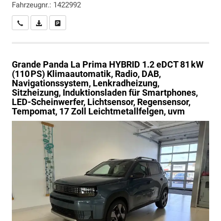
Fahrzeugnr.: 1422992
Wir rufen Sie an
PDF-Datei, Fahrzeugexposé drucken
Drucken, parken oder vergleichen
Grande Panda
La Prima HYBRID 1.2 eDCT 81 kW
(110 PS) Klimaautomatik, Radio, DAB,
Navigationssystem, Lenkradheizung,
Sitzheizung, Induktionsladen für Smartphones,
LED-Scheinwerfer, Lichtsensor, Regensensor,
Tempomat, 17 Zoll Leichtmetallfelgen, uvm