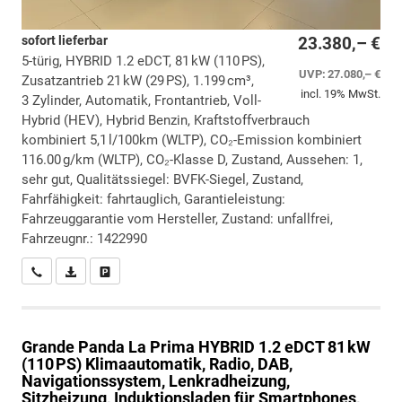
sofort lieferbar
23.380,– €
5-türig, HYBRID 1.2 eDCT, 81 kW (110 PS),
UVP:
27.080,– €
Zusatzantrieb 21 kW (29 PS), 1.199 cm³,
incl. 19% MwSt.
3 Zylinder, Automatik, Frontantrieb, Voll-
Hybrid (HEV), Hybrid Benzin, Kraftstoffverbrauch
kombiniert 5,1 l/100km (WLTP), CO₂-Emission kombiniert
116.00 g/km (WLTP), CO₂-Klasse D, Zustand, Aussehen: 1,
sehr gut, Qualitätssiegel: BVFK-Siegel, Zustand,
Fahrfähigkeit: fahrtauglich, Garantieleistung:
Fahrzeuggarantie vom Hersteller, Zustand: unfallfrei,
Fahrzeugnr.: 1422990
Wir rufen Sie an
PDF-Datei, Fahrzeugexposé drucken
Drucken, parken oder vergleichen
Grande Panda
La Prima HYBRID 1.2 eDCT 81 kW
(110 PS) Klimaautomatik, Radio, DAB,
Navigationssystem, Lenkradheizung,
Sitzheizung, Induktionsladen für Smartphones,