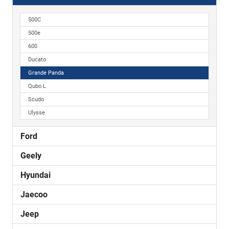
500C
500e
600
Ducato
Grande Panda
Qubo L
Scudo
Ulysse
Ford
Geely
Hyundai
Jaecoo
Jeep