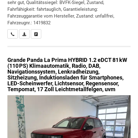
sehr gut, Qualitätssiegel: BVFK-Siegel, Zustand,
Fahrfähigkeit: fahrtauglich, Garantieleistung:
Fahrzeuggarantie vom Hersteller, Zustand: unfallfrei,
Fahrzeugnr.: 1419832
Wir rufen Sie an
PDF-Datei, Fahrzeugexposé drucken
Drucken, parken oder vergleichen
Grande Panda
La Prima HYBRID 1.2 eDCT 81 kW
(110 PS) Klimaautomatik, Radio, DAB,
Navigationssystem, Lenkradheizung,
Sitzheizung, Induktionsladen für Smartphones,
LED-Scheinwerfer, Lichtsensor, Regensensor,
Tempomat, 17 Zoll Leichtmetallfelgen, uvm