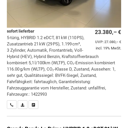
sofort lieferbar
23.380,– €
5-türig, HYBRID 1.2 eDCT, 81 kW (110 PS),
UVP:
27.080,– €
Zusatzantrieb 21 kW (29 PS), 1.199 cm³,
incl. 19% MwSt.
3 Zylinder, Automatik, Frontantrieb, Voll-
Hybrid (HEV), Hybrid Benzin, Kraftstoffverbrauch
kombiniert 5,1 l/100km (WLTP), CO₂-Emission kombiniert
116.00 g/km (WLTP), CO₂-Klasse D, Zustand, Aussehen: 1,
sehr gut, Qualitätssiegel: BVFK-Siegel, Zustand,
Fahrfähigkeit: fahrtauglich, Garantieleistung:
Fahrzeuggarantie vom Hersteller, Zustand: unfallfrei,
Fahrzeugnr.: 1422993
Wir rufen Sie an
PDF-Datei, Fahrzeugexposé drucken
Drucken, parken oder vergleichen