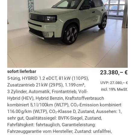
sofort lieferbar
23.380,– €
5-türig, HYBRID 1.2 eDCT, 81 kW (110 PS),
UVP:
27.080,– €
Zusatzantrieb 21 kW (29 PS), 1.199 cm³,
incl. 19% MwSt.
3 Zylinder, Automatik, Frontantrieb, Voll-
Hybrid (HEV), Hybrid Benzin, Kraftstoffverbrauch
kombiniert 5,1 l/100km (WLTP), CO₂-Emission kombiniert
116.00 g/km (WLTP), CO₂-Klasse D, Zustand, Aussehen: 1,
sehr gut, Qualitätssiegel: BVFK-Siegel, Zustand,
Fahrfähigkeit: fahrtauglich, Garantieleistung:
Fahrzeuggarantie vom Hersteller, Zustand: unfallfrei,