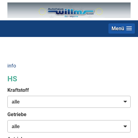
Menü
+49 (0) 2403 23062
info
HS
Kraftstoff
Getriebe