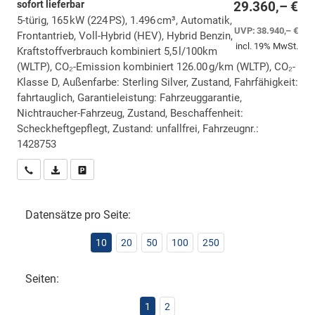
sofort lieferbar
29.360,– €
5-türig, 165 kW (224 PS), 1.496 cm³, Automatik,
UVP:
38.940,– €
Frontantrieb, Voll-Hybrid (HEV), Hybrid Benzin,
incl. 19% MwSt.
Kraftstoffverbrauch kombiniert 5,5 l/100km
(WLTP), CO₂-Emission kombiniert 126.00 g/km (WLTP), CO₂-
Klasse D, Außenfarbe: Sterling Silver, Zustand, Fahrfähigkeit:
fahrtauglich, Garantieleistung: Fahrzeuggarantie,
Nichtraucher-Fahrzeug, Zustand, Beschaffenheit:
Scheckheftgepflegt, Zustand: unfallfrei, Fahrzeugnr.:
1428753
Wir rufen Sie an
PDF-Datei, Fahrzeugexposé drucken
Drucken, parken oder vergleichen
Datensätze pro Seite:
10
20
50
100
250
Seiten:
1
2