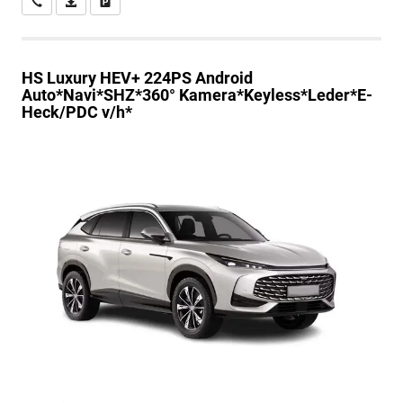
Wir rufen Sie an
PDF-Datei, Fahrzeugexposé drucken
Drucken, parken oder vergleichen
HS
Luxury HEV+ 224PS Android
Auto*Navi*SHZ*360° Kamera*Keyless*Leder*E-
Heck/PDC v/h*