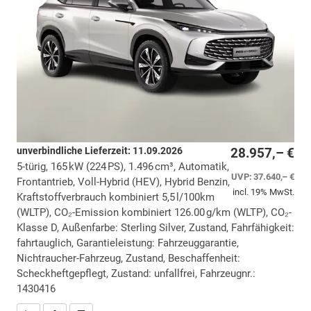
unverbindliche Lieferzeit:
11.09.2026
28.957,– €
5-türig, 165 kW (224 PS), 1.496 cm³, Automatik,
UVP:
37.640,– €
Frontantrieb, Voll-Hybrid (HEV), Hybrid Benzin,
incl. 19% MwSt.
Kraftstoffverbrauch kombiniert 5,5 l/100km
(WLTP), CO₂-Emission kombiniert 126.00 g/km (WLTP), CO₂-
Klasse D, Außenfarbe: Sterling Silver, Zustand, Fahrfähigkeit:
fahrtauglich, Garantieleistung: Fahrzeuggarantie,
Nichtraucher-Fahrzeug, Zustand, Beschaffenheit:
Scheckheftgepflegt, Zustand: unfallfrei, Fahrzeugnr.:
1430416