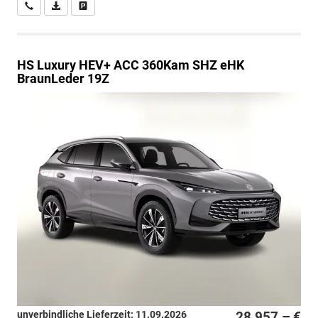
Wir rufen Sie an
PDF-Datei, Fahrzeugexposé drucken
Drucken, parken oder vergleichen
HS
Luxury HEV+ ACC 360Kam SHZ eHK
BraunLeder 19Z
unverbindliche Lieferzeit:
11.09.2026
28.957,– €