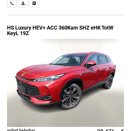
Wir rufen Sie an
PDF-Datei, Fahrzeugexposé drucken
Drucken, parken oder vergleichen
HS
Luxury HEV+ ACC 360Kam SHZ eHK TotW
KeyL 19Z
sofort lieferbar