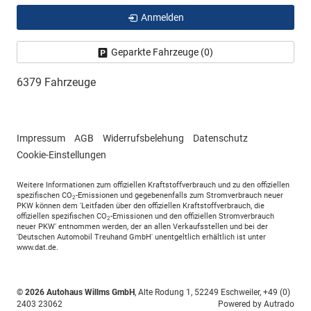
Anmelden
Geparkte Fahrzeuge (
0
)
6379 Fahrzeuge
Impressum
AGB
Widerrufsbelehung
Datenschutz
Cookie-Einstellungen
Weitere Informationen zum offiziellen Kraftstoffverbrauch und zu den offiziellen
spezifischen CO
-Emissionen und gegebenenfalls zum Stromverbrauch neuer
2
PKW können dem 'Leitfaden über den offiziellen Kraftstoffverbrauch, die
offiziellen spezifischen CO
-Emissionen und den offiziellen Stromverbrauch
2
neuer PKW' entnommen werden, der an allen Verkaufsstellen und bei der
'Deutschen Automobil Treuhand GmbH' unentgeltlich erhältlich ist unter
www.dat.de.
© 2026
Autohaus Willms GmbH
,
Alte Rodung 1
,
52249
Eschweiler,
+49 (0)
2403 23062
Powered by Autrado