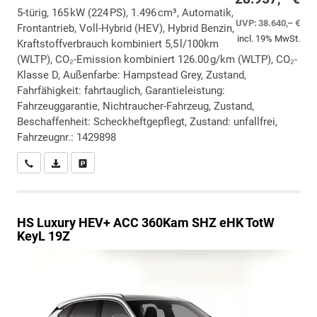
5-türig, 165 kW (224 PS), 1.496 cm³, Automatik,
UVP:
38.640,– €
Frontantrieb, Voll-Hybrid (HEV), Hybrid Benzin,
incl. 19% MwSt.
Kraftstoffverbrauch kombiniert 5,5 l/100km
(WLTP), CO₂-Emission kombiniert 126.00 g/km (WLTP), CO₂-
Klasse D, Außenfarbe: Hampstead Grey, Zustand,
Fahrfähigkeit: fahrtauglich, Garantieleistung:
Fahrzeuggarantie, Nichtraucher-Fahrzeug, Zustand,
Beschaffenheit: Scheckheftgepflegt, Zustand: unfallfrei,
Fahrzeugnr.: 1429898
Wir rufen Sie an
PDF-Datei, Fahrzeugexposé drucken
Drucken, parken oder vergleichen
HS
Luxury HEV+ ACC 360Kam SHZ eHK TotW
KeyL 19Z