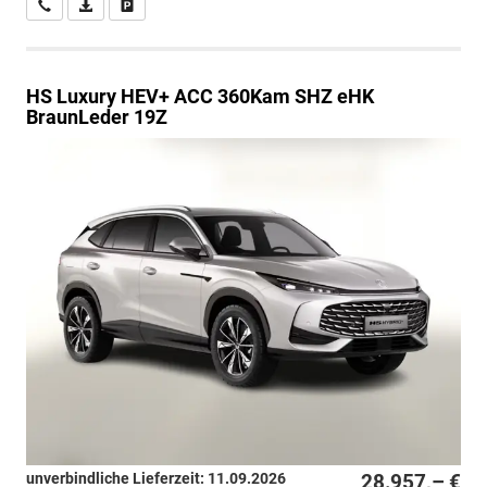
Wir rufen Sie an
PDF-Datei, Fahrzeugexposé drucken
Drucken, parken oder vergleichen
HS
Luxury HEV+ ACC 360Kam SHZ eHK
BraunLeder 19Z
unverbindliche Lieferzeit:
11.09.2026
28.957,– €