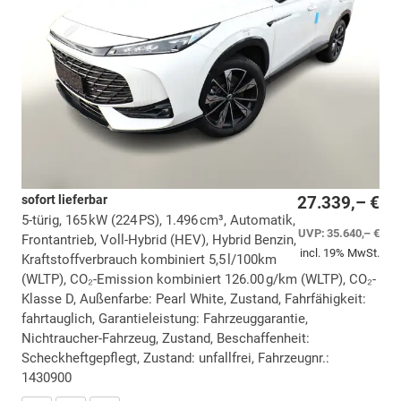
sofort lieferbar
27.339,– €
5-türig, 165 kW (224 PS), 1.496 cm³, Automatik,
UVP:
35.640,– €
Frontantrieb, Voll-Hybrid (HEV), Hybrid Benzin,
incl. 19% MwSt.
Kraftstoffverbrauch kombiniert 5,5 l/100km
(WLTP), CO₂-Emission kombiniert 126.00 g/km (WLTP), CO₂-
Klasse D, Außenfarbe: Pearl White, Zustand, Fahrfähigkeit:
fahrtauglich, Garantieleistung: Fahrzeuggarantie,
Nichtraucher-Fahrzeug, Zustand, Beschaffenheit:
Scheckheftgepflegt, Zustand: unfallfrei, Fahrzeugnr.:
1430900