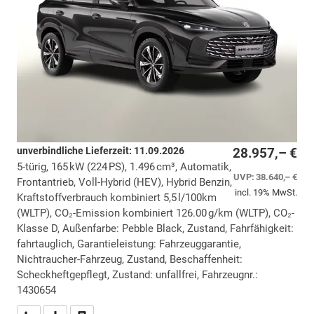
unverbindliche Lieferzeit:
11.09.2026
28.957,– €
5-türig, 165 kW (224 PS), 1.496 cm³, Automatik,
UVP:
38.640,– €
Frontantrieb, Voll-Hybrid (HEV), Hybrid Benzin,
incl. 19% MwSt.
Kraftstoffverbrauch kombiniert 5,5 l/100km
(WLTP), CO₂-Emission kombiniert 126.00 g/km (WLTP), CO₂-
Klasse D, Außenfarbe: Pebble Black, Zustand, Fahrfähigkeit:
fahrtauglich, Garantieleistung: Fahrzeuggarantie,
Nichtraucher-Fahrzeug, Zustand, Beschaffenheit:
Scheckheftgepflegt, Zustand: unfallfrei, Fahrzeugnr.:
1430654