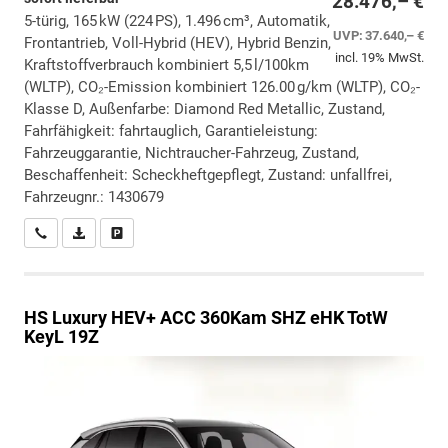
28.476,– €
5-türig, 165 kW (224 PS), 1.496 cm³, Automatik,
UVP:
37.640,– €
Frontantrieb, Voll-Hybrid (HEV), Hybrid Benzin,
incl. 19% MwSt.
Kraftstoffverbrauch kombiniert 5,5 l/100km
(WLTP), CO₂-Emission kombiniert 126.00 g/km (WLTP), CO₂-
Klasse D, Außenfarbe: Diamond Red Metallic, Zustand,
Fahrfähigkeit: fahrtauglich, Garantieleistung:
Fahrzeuggarantie, Nichtraucher-Fahrzeug, Zustand,
Beschaffenheit: Scheckheftgepflegt, Zustand: unfallfrei,
Fahrzeugnr.: 1430679
Wir rufen Sie an
PDF-Datei, Fahrzeugexposé drucken
Drucken, parken oder vergleichen
HS
Luxury HEV+ ACC 360Kam SHZ eHK TotW
KeyL 19Z