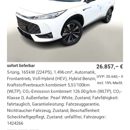
sofort lieferbar
26.857,– €
5-türig, 165 kW (224 PS), 1.496 cm³, Automatik,
UVP:
35.640,– €
Frontantrieb, Voll-Hybrid (HEV), Hybrid Benzin,
incl. 19% MwSt.
Kraftstoffverbrauch kombiniert 5,5 l/100km
(WLTP), CO₂-Emission kombiniert 126.00 g/km (WLTP), CO₂-
Klasse D, Außenfarbe: Pearl White, Zustand, Fahrfähigkeit:
fahrtauglich, Garantieleistung: Fahrzeuggarantie,
Nichtraucher-Fahrzeug, Zustand, Beschaffenheit:
Scheckheftgepflegt, Zustand: unfallfrei, Fahrzeugnr.:
1424266