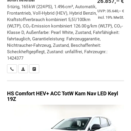
sofort lieferbar
26.857,– €
5-türig, 165 kW (224 PS), 1.496 cm³, Automatik,
UVP:
35.640,– €
Frontantrieb, Voll-Hybrid (HEV), Hybrid Benzin,
incl. 19% MwSt.
Kraftstoffverbrauch kombiniert 5,5 l/100km
(WLTP), CO₂-Emission kombiniert 126.00 g/km (WLTP), CO₂-
Klasse D, Außenfarbe: Pearl White, Zustand, Fahrfähigkeit:
fahrtauglich, Garantieleistung: Fahrzeuggarantie,
Nichtraucher-Fahrzeug, Zustand, Beschaffenheit:
Scheckheftgepflegt, Zustand: unfallfrei, Fahrzeugnr.:
1424377
Wir rufen Sie an
PDF-Datei, Fahrzeugexposé drucken
Drucken, parken oder vergleichen
HS
Comfort HEV+ ACC TotW Kam Nav LED Keyl
19Z