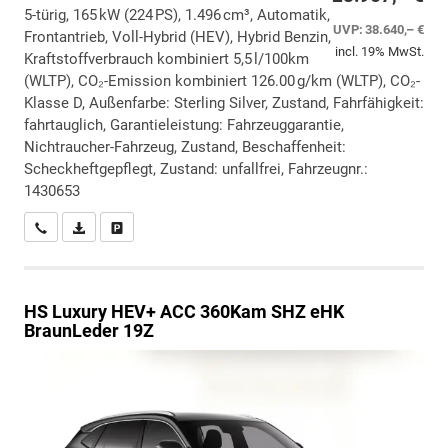
5-türig, 165 kW (224 PS), 1.496 cm³, Automatik,
UVP:
38.640,– €
Frontantrieb, Voll-Hybrid (HEV), Hybrid Benzin,
incl. 19% MwSt.
Kraftstoffverbrauch kombiniert 5,5 l/100km
(WLTP), CO₂-Emission kombiniert 126.00 g/km (WLTP), CO₂-
Klasse D, Außenfarbe: Sterling Silver, Zustand, Fahrfähigkeit:
fahrtauglich, Garantieleistung: Fahrzeuggarantie,
Nichtraucher-Fahrzeug, Zustand, Beschaffenheit:
Scheckheftgepflegt, Zustand: unfallfrei, Fahrzeugnr.:
1430653
Wir rufen Sie an
PDF-Datei, Fahrzeugexposé drucken
Drucken, parken oder vergleichen
HS
Luxury HEV+ ACC 360Kam SHZ eHK
BraunLeder 19Z