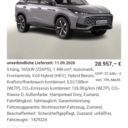
unverbindliche Lieferzeit:
11.09.2026
28.957,– €
5-türig, 165 kW (224 PS), 1.496 cm³, Automatik,
UVP:
37.640,– €
Frontantrieb, Voll-Hybrid (HEV), Hybrid Benzin,
incl. 19% MwSt.
Kraftstoffverbrauch kombiniert 5,5 l/100km
(WLTP), CO₂-Emission kombiniert 126.00 g/km (WLTP), CO₂-
Klasse D, Außenfarbe: Hampstead Grey, Zustand,
Fahrfähigkeit: fahrtauglich, Garantieleistung:
Fahrzeuggarantie, Nichtraucher-Fahrzeug, Zustand,
Beschaffenheit: Scheckheftgepflegt, Zustand: unfallfrei,
Fahrzeugnr.: 1429224