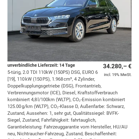
unverbindliche Lieferzeit: 14 Tage
34.280,– €
5-türig, 2.0 TDI 110kW (150PS) DSG, EURO 6
incl. 19% MwSt.
[19], 110 kW (150 PS), 1.968 cm³, 4 Zylinder,
Doppelkupplungsgetriebe (DSG), Frontantrieb,
Verbrennungsmotor (ICE), Diesel, Kraftstoffverbrauch
kombiniert 4,8 l/100km (WLTP), CO₂-Emission kombiniert
125.00 g/km (WLTP), CO₂-Klasse D, Außenfarbe: Schwarz,
Zustand, Aussehen: 1, sehr gut, Qualitätssiegel: BVFK-
Siegel, Zustand, Fahrfähigkeit: fahrtauglich,
Garantieleistung: Fahrzeuggarantie vom Hersteller, HU/AU
neu, Nichtraucher-Fahrzeug, Zustand, Beschaffenheit: