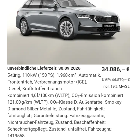
unverbindliche Lieferzeit:
30.09.2026
34.086,– €
5-türig, 110 kW (150 PS), 1.968 cm³, Automatik,
UVP:
44.870,– €
Frontantrieb, Verbrennungsmotor (ICE),
incl. 19% MwSt.
Diesel, Kraftstoffverbrauch
kombiniert 4,6 l/100km (WLTP), CO₂-Emission kombiniert
121.00 g/km (WLTP), CO₂-Klasse D, Außenfarbe: Smokey
Diamond-Silber Metallic, Zustand, Fahrfähigkeit:
fahrtauglich, Garantieleistung: Fahrzeuggarantie,
Nichtraucher-Fahrzeug, Zustand, Beschaffenheit:
Scheckheftgepflegt, Zustand: unfallfrei, Fahrzeugnr.:
1419558