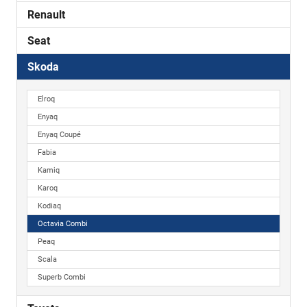
Renault
Seat
Skoda
Elroq
Enyaq
Enyaq Coupé
Fabia
Kamiq
Karoq
Kodiaq
Octavia Combi
Peaq
Scala
Superb Combi