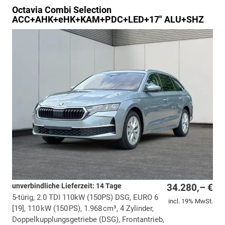
Octavia Combi
Selection
ACC+AHK+eHK+KAM+PDC+LED+17" ALU+SHZ
unverbindliche Lieferzeit: 14 Tage
34.280,– €
5-türig, 2.0 TDI 110kW (150PS) DSG, EURO 6
incl. 19% MwSt.
[19], 110 kW (150 PS), 1.968 cm³, 4 Zylinder,
Doppelkupplungsgetriebe (DSG), Frontantrieb,