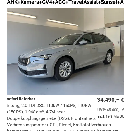
AHK+Kamera+GV4+ACC+TravelAssist+Sunset+Alu+L
sofort lieferbar
34.490,– €
5-türig, 2.0 TDI DSG 110kW / 150PS, 110 kW
UVP:
45.600,– €
(150 PS), 1.968 cm³, 4 Zylinder,
incl. 19% MwSt.
Doppelkupplungsgetriebe (DSG), Frontantrieb,
Verbrennungsmotor (ICE), Diesel, Kraftstoffverbrauch