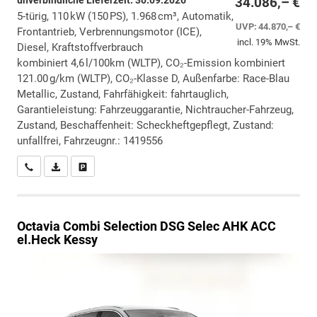
unverbindliche Lieferzeit:
30.09.2026
34.086,– €
5-türig, 110 kW (150 PS), 1.968 cm³, Automatik,
UVP:
44.870,– €
Frontantrieb, Verbrennungsmotor (ICE),
incl. 19% MwSt.
Diesel, Kraftstoffverbrauch
kombiniert 4,6 l/100km (WLTP), CO₂-Emission kombiniert
121.00 g/km (WLTP), CO₂-Klasse D, Außenfarbe: Race-Blau
Metallic, Zustand, Fahrfähigkeit: fahrtauglich,
Garantieleistung: Fahrzeuggarantie, Nichtraucher-Fahrzeug,
Zustand, Beschaffenheit: Scheckheftgepflegt, Zustand:
unfallfrei, Fahrzeugnr.: 1419556
Wir rufen Sie an
PDF-Datei, Fahrzeugexposé drucken
Drucken, parken oder vergleichen
Octavia Combi
Selection DSG Selec AHK ACC
el.Heck Kessy