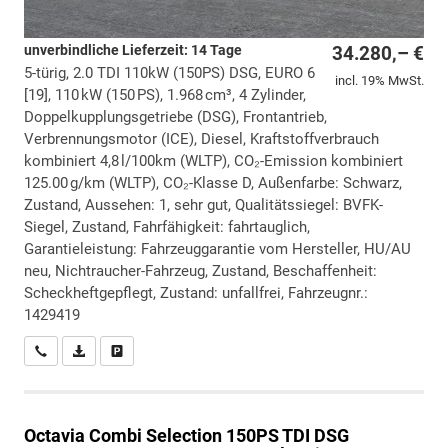
unverbindliche Lieferzeit: 14 Tage
34.280,– €
5-türig, 2.0 TDI 110kW (150PS) DSG, EURO 6
incl. 19% MwSt.
[19], 110 kW (150 PS), 1.968 cm³, 4 Zylinder,
Doppelkupplungsgetriebe (DSG), Frontantrieb,
Verbrennungsmotor (ICE), Diesel, Kraftstoffverbrauch
kombiniert 4,8 l/100km (WLTP), CO₂-Emission kombiniert
125.00 g/km (WLTP), CO₂-Klasse D, Außenfarbe: Schwarz,
Zustand, Aussehen: 1, sehr gut, Qualitätssiegel: BVFK-
Siegel, Zustand, Fahrfähigkeit: fahrtauglich,
Garantieleistung: Fahrzeuggarantie vom Hersteller, HU/AU
neu, Nichtraucher-Fahrzeug, Zustand, Beschaffenheit:
Scheckheftgepflegt, Zustand: unfallfrei, Fahrzeugnr.:
1429419
Wir rufen Sie an
PDF-Datei, Fahrzeugexposé drucken
Drucken, parken oder vergleichen
Octavia Combi
Selection 150PS TDI DSG