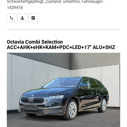
Scheckheftgepflegt, Zustand: unfallfrei, Fahrzeugnr.:
1429418
Wir rufen Sie an
PDF-Datei, Fahrzeugexposé drucken
Drucken, parken oder vergleichen
Octavia Combi
Selection
ACC+AHK+eHK+KAM+PDC+LED+17" ALU+SHZ