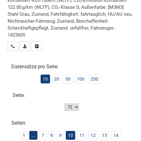
kombiniert 4,6 l/100km (WLTP), CO₂-Emission kombiniert
122.00 g/km (WLTP), CO₂-Klasse D, Außenfarbe: [M3M3]
Stahl Grau, Zustand, Fahrfähigkeit: fahrtauglich, HU/AU neu,
Nichtraucher-Fahrzeug, Zustand, Beschaffenheit:
Scheckheftgepflegt, Zustand: unfallfrei, Fahrzeugnr.:
1423605
Wir rufen Sie an
PDF-Datei, Fahrzeugexposé drucken
Drucken, parken oder vergleichen
Datensätze pro Seite:
10
20
50
100
250
Seite:
Seiten:
1
...
7
8
9
10
11
12
13
14