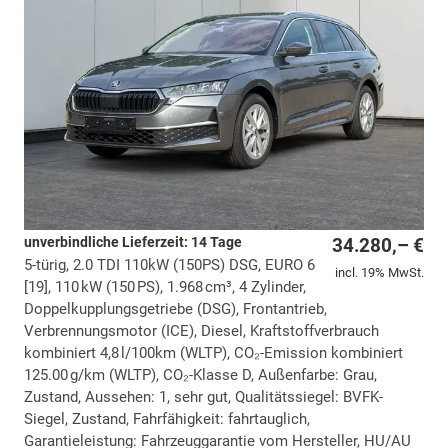
unverbindliche Lieferzeit: 14 Tage
34.280,– €
5-türig, 2.0 TDI 110kW (150PS) DSG, EURO 6
incl. 19% MwSt.
[19], 110 kW (150 PS), 1.968 cm³, 4 Zylinder,
Doppelkupplungsgetriebe (DSG), Frontantrieb,
Verbrennungsmotor (ICE), Diesel, Kraftstoffverbrauch
kombiniert 4,8 l/100km (WLTP), CO₂-Emission kombiniert
125.00 g/km (WLTP), CO₂-Klasse D, Außenfarbe: Grau,
Zustand, Aussehen: 1, sehr gut, Qualitätssiegel: BVFK-
Siegel, Zustand, Fahrfähigkeit: fahrtauglich,
Garantieleistung: Fahrzeuggarantie vom Hersteller, HU/AU