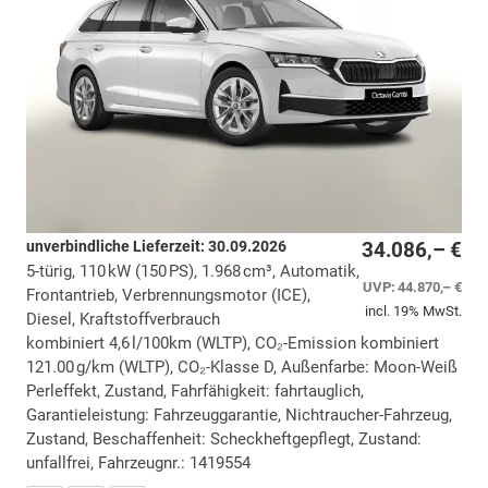
unverbindliche Lieferzeit:
30.09.2026
34.086,– €
5-türig, 110 kW (150 PS), 1.968 cm³, Automatik,
UVP:
44.870,– €
Frontantrieb, Verbrennungsmotor (ICE),
incl. 19% MwSt.
Diesel, Kraftstoffverbrauch
kombiniert 4,6 l/100km (WLTP), CO₂-Emission kombiniert
121.00 g/km (WLTP), CO₂-Klasse D, Außenfarbe: Moon-Weiß
Perleffekt, Zustand, Fahrfähigkeit: fahrtauglich,
Garantieleistung: Fahrzeuggarantie, Nichtraucher-Fahrzeug,
Zustand, Beschaffenheit: Scheckheftgepflegt, Zustand:
unfallfrei, Fahrzeugnr.: 1419554