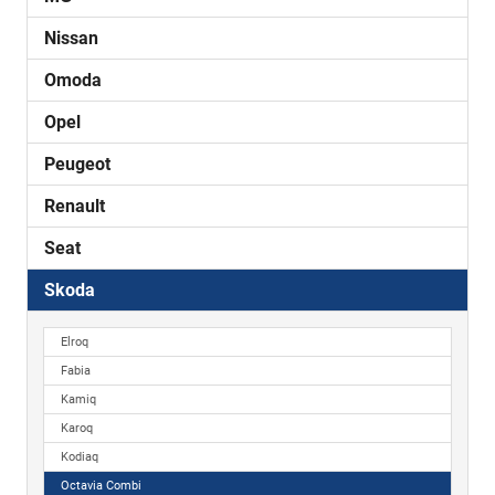
Nissan
Omoda
Opel
Peugeot
Renault
Seat
Skoda
Elroq
Fabia
Kamiq
Karoq
Kodiaq
Octavia Combi