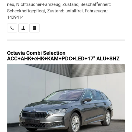
neu, Nichtraucher-Fahrzeug, Zustand, Beschaffenheit:
Scheckheftgepflegt, Zustand: unfallfrei, Fahrzeugnr.:
1429414
Wir rufen Sie an
PDF-Datei, Fahrzeugexposé drucken
Drucken, parken oder vergleichen
Octavia Combi
Selection
ACC+AHK+eHK+KAM+PDC+LED+17" ALU+SHZ