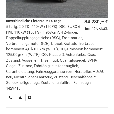
unverbindliche Lieferzeit: 14 Tage
34.280,– €
5-türig, 2.0 TDI 110kW (150PS) DSG, EURO 6
incl. 19% MwSt.
[19], 110 kW (150 PS), 1.968 cm³, 4 Zylinder,
Doppelkupplungsgetriebe (DSG), Frontantrieb,
Verbrennungsmotor (ICE), Diesel, Kraftstoffverbrauch
kombiniert 4,8 l/100km (WLTP), CO₂-Emission kombiniert
125.00 g/km (WLTP), CO₂-Klasse D, Außenfarbe: Grau,
Zustand, Aussehen: 1, sehr gut, Qualitätssiegel: BVFK-
Siegel, Zustand, Fahrfähigkeit: fahrtauglich,
Garantieleistung: Fahrzeuggarantie vom Hersteller, HU/AU
neu, Nichtraucher-Fahrzeug, Zustand, Beschaffenheit:
Scheckheftgepflegt, Zustand: unfallfrei, Fahrzeugnr.:
1429415
Wir rufen Sie an
PDF-Datei, Fahrzeugexposé drucken
Drucken, parken oder vergleichen