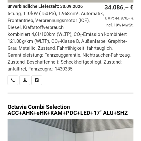
unverbindliche Lieferzeit:
30.09.2026
34.086,– €
5-türig, 110 kW (150 PS), 1.968 cm³, Automatik,
UVP:
44.870,– €
Frontantrieb, Verbrennungsmotor (ICE),
incl. 19% MwSt.
Diesel, Kraftstoffverbrauch
kombiniert 4,6 l/100km (WLTP), CO₂-Emission kombiniert
121.00 g/km (WLTP), CO₂-Klasse D, Außenfarbe: Graphite-
Grau Metallic, Zustand, Fahrfähigkeit: fahrtauglich,
Garantieleistung: Fahrzeuggarantie, Nichtraucher-Fahrzeug,
Zustand, Beschaffenheit: Scheckheftgepflegt, Zustand:
unfallfrei, Fahrzeugnr.: 1430385
Wir rufen Sie an
PDF-Datei, Fahrzeugexposé drucken
Drucken, parken oder vergleichen
Octavia Combi
Selection
ACC+AHK+eHK+KAM+PDC+LED+17" ALU+SHZ