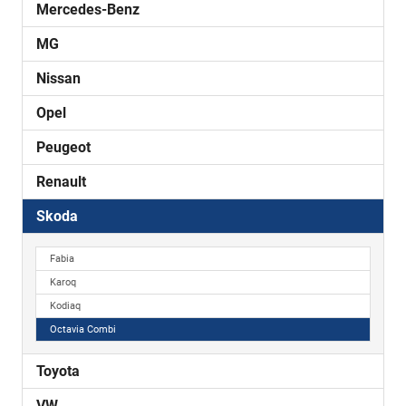
Mercedes-Benz
MG
Nissan
Opel
Peugeot
Renault
Skoda
Fabia
Karoq
Kodiaq
Octavia Combi
Toyota
VW