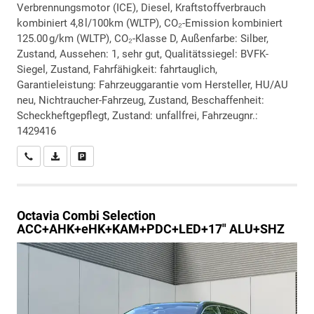
Verbrennungsmotor (ICE), Diesel, Kraftstoffverbrauch
kombiniert 4,8 l/100km (WLTP), CO₂-Emission kombiniert
125.00 g/km (WLTP), CO₂-Klasse D, Außenfarbe: Silber,
Zustand, Aussehen: 1, sehr gut, Qualitätssiegel: BVFK-
Siegel, Zustand, Fahrfähigkeit: fahrtauglich,
Garantieleistung: Fahrzeuggarantie vom Hersteller, HU/AU
neu, Nichtraucher-Fahrzeug, Zustand, Beschaffenheit:
Scheckheftgepflegt, Zustand: unfallfrei, Fahrzeugnr.:
1429416
Wir rufen Sie an
PDF-Datei, Fahrzeugexposé drucken
Drucken, parken oder vergleichen
Octavia Combi
Selection
ACC+AHK+eHK+KAM+PDC+LED+17" ALU+SHZ