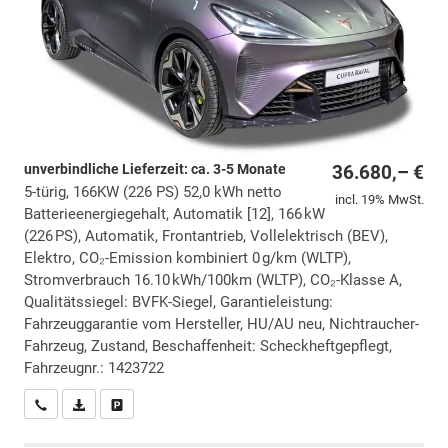
unverbindliche Lieferzeit: ca. 3-5 Monate
36.680,– €
5-türig, 166KW (226 PS) 52,0 kWh netto
incl. 19% MwSt.
Batterieenergiegehalt, Automatik [12], 166 kW
(226 PS), Automatik, Frontantrieb, Vollelektrisch (BEV),
Elektro, CO₂-Emission kombiniert 0 g/km (WLTP),
Stromverbrauch 16.10 kWh/100km (WLTP), CO₂-Klasse A,
Qualitätssiegel: BVFK-Siegel, Garantieleistung:
Fahrzeuggarantie vom Hersteller, HU/AU neu, Nichtraucher-
Fahrzeug, Zustand, Beschaffenheit: Scheckheftgepflegt,
Fahrzeugnr.: 1423722
Wir rufen Sie an
PDF-Datei, Fahrzeugexposé drucken
Drucken, parken oder vergleichen