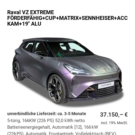
Raval
VZ EXTREME
FÖRDERFÄHIG+CUP+MATRIX+SENNHEISER+ACC+3
KAM+19" ALU
unverbindliche Lieferzeit: ca. 3-5 Monate
37.150,– €
5-türig, 166KW (226 PS) 52,0 kWh netto
incl. 19% MwSt.
Batterieenergiegehalt, Automatik [12], 166 kW
(226 PS), Automatik, Frontantrieb, Vollelektrisch (BEV),