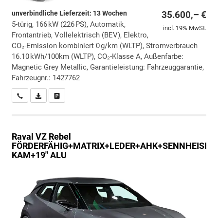
unverbindliche Lieferzeit:
13 Wochen
35.600,– €
5-türig, 166 kW (226 PS), Automatik,
incl. 19% MwSt.
Frontantrieb, Vollelektrisch (BEV), Elektro,
CO₂-Emission kombiniert 0 g/km (WLTP), Stromverbrauch
16.10 kWh/100km (WLTP), CO₂-Klasse A, Außenfarbe:
Magnetic Grey Metallic, Garantieleistung: Fahrzeuggarantie,
Fahrzeugnr.: 1427762
Wir rufen Sie an
PDF-Datei, Fahrzeugexposé drucken
Drucken, parken oder vergleichen
Raval
VZ Rebel
FÖRDERFÄHIG+MATRIX+LEDER+AHK+SENNHEISER
KAM+19" ALU