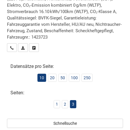
Elektro, CO₂-Emission kombiniert 0 g/km (WLTP),
Stromverbrauch 16.10 kWh/100km (WLTP), CO₂-Klasse A,
Qualitätssiegel: BVFK-Siegel, Garantieleistung:
Fahrzeuggarantie vom Hersteller, HU/AU neu, Nichtraucher-
Fahrzeug, Zustand, Beschaffenheit: Scheckheftgepflegt,
Fahrzeugnr.: 1423723
Wir rufen Sie an
PDF-Datei, Fahrzeugexposé drucken
Drucken, parken oder vergleichen
Datensätze pro Seite:
10
20
50
100
250
Seiten:
1
2
3
Schnellsuche