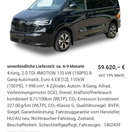
unverbindliche Lieferzeit: ca. 6-9 Monate
59.620,– €
4-türig, 2.0 TDI 4MOTION 110 kW (150PS) 8-
incl. 19% MwSt.
Gang-Automatik, Euro 6 EB [12], 110 kW
(150 PS), 1.996 cm³, 4 Zylinder, Autom. 8-Gang, Allrad,
Verbrennungsmotor (ICE), Diesel, Kraftstoffverbrauch
kombiniert 8,7 l/100km (WLTP), CO₂-Emission kombiniert
227.00 g/km (WLTP), CO₂-Klasse G, Qualitätssiegel: BVFK-
Siegel, Garantieleistung: Fahrzeuggarantie vom Hersteller,
HU/AU neu, Nichtraucher-Fahrzeug, Zustand,
Beschaffenheit: Scheckheftgepflegt, Fahrzeugnr.: 1402439