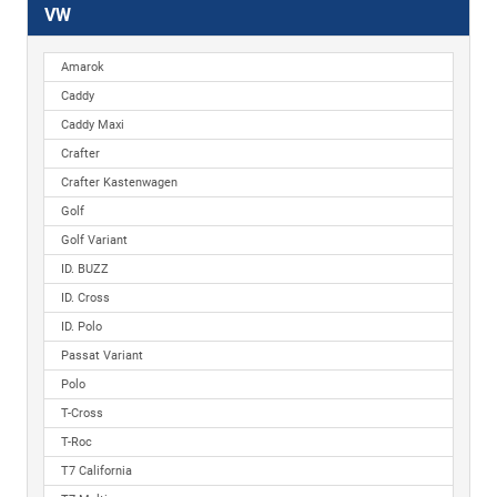
VW
Amarok
Caddy
Caddy Maxi
Crafter
Crafter Kastenwagen
Golf
Golf Variant
ID. BUZZ
ID. Cross
ID. Polo
Passat Variant
Polo
T-Cross
T-Roc
T7 California