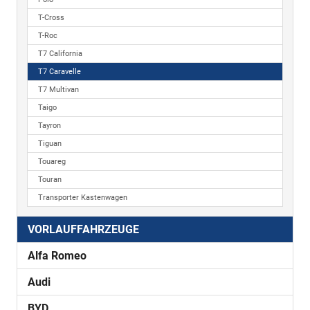
T-Cross
T-Roc
T7 California
T7 Caravelle
T7 Multivan
Taigo
Tayron
Tiguan
Touareg
Touran
Transporter Kastenwagen
VORLAUFFAHRZEUGE
Alfa Romeo
Audi
BYD