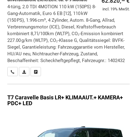
62.820,– €
4-türig, 2.0 TDI 4MOTION 110 kW (150PS) 8-
incl. 19% MwSt.
Gang-Automatik, Euro 6 EB [12], 110 kW
(150 PS), 1.996 cm³, 4 Zylinder, Autom. 8-Gang, Allrad,
Verbrennungsmotor (ICE), Diesel, Kraftstoffverbrauch
kombiniert 8,7 l/100km (WLTP), CO₂-Emission kombiniert
227.00 g/km (WLTP), CO₂-Klasse G, Qualitätssiegel: BVFK-
Siegel, Garantieleistung: Fahrzeuggarantie vom Hersteller,
HU/AU neu, Nichtraucher-Fahrzeug, Zustand,
Beschaffenheit: Scheckheftgepflegt, Fahrzeugnr.: 1402432
Wir rufen Sie an
PDF-Datei, Fahrzeugexposé drucken
Drucken, parken oder vergleichen
T7 Caravelle
Basis LR+ KLIMAAUT.+ KAMERA+
PDC+ LED