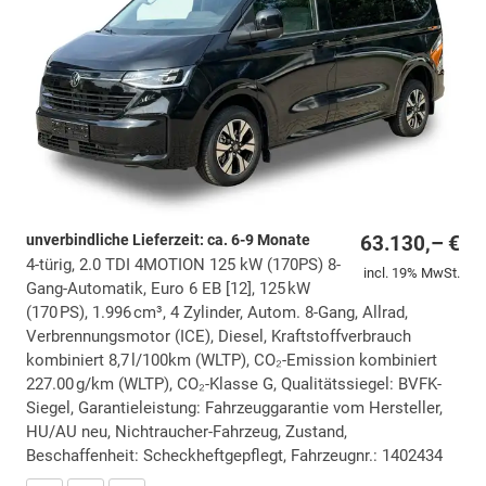
unverbindliche Lieferzeit: ca. 6-9 Monate
63.130,– €
4-türig, 2.0 TDI 4MOTION 125 kW (170PS) 8-
incl. 19% MwSt.
Gang-Automatik, Euro 6 EB [12], 125 kW
(170 PS), 1.996 cm³, 4 Zylinder, Autom. 8-Gang, Allrad,
Verbrennungsmotor (ICE), Diesel, Kraftstoffverbrauch
kombiniert 8,7 l/100km (WLTP), CO₂-Emission kombiniert
227.00 g/km (WLTP), CO₂-Klasse G, Qualitätssiegel: BVFK-
Siegel, Garantieleistung: Fahrzeuggarantie vom Hersteller,
HU/AU neu, Nichtraucher-Fahrzeug, Zustand,
Beschaffenheit: Scheckheftgepflegt, Fahrzeugnr.: 1402434