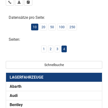
Wir rufen Sie an
PDF-Datei, Fahrzeugexposé drucken
Drucken, parken oder vergleichen
Datensätze pro Seite:
10
20
50
100
250
Seiten:
1
2
3
4
Schnellsuche
LAGERFAHRZEUGE
Abarth
Audi
Bentley