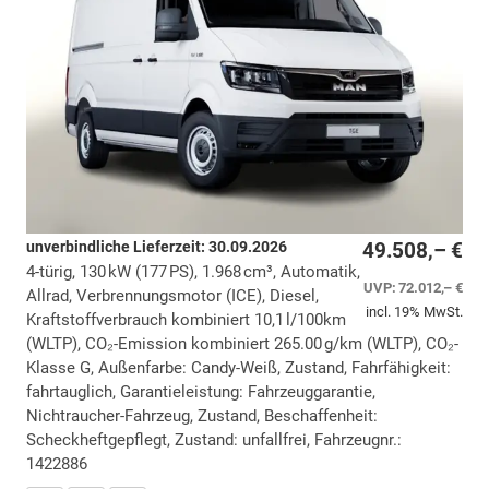
unverbindliche Lieferzeit:
30.09.2026
49.508,– €
4-türig, 130 kW (177 PS), 1.968 cm³, Automatik,
UVP:
72.012,– €
Allrad, Verbrennungsmotor (ICE), Diesel,
incl. 19% MwSt.
Kraftstoffverbrauch kombiniert 10,1 l/100km
(WLTP), CO₂-Emission kombiniert 265.00 g/km (WLTP), CO₂-
Klasse G, Außenfarbe: Candy-Weiß, Zustand, Fahrfähigkeit:
fahrtauglich, Garantieleistung: Fahrzeuggarantie,
Nichtraucher-Fahrzeug, Zustand, Beschaffenheit:
Scheckheftgepflegt, Zustand: unfallfrei, Fahrzeugnr.:
1422886