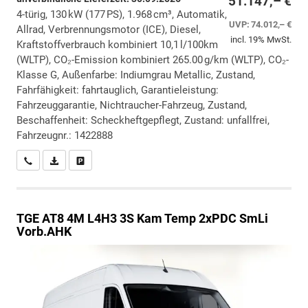
51.147,– €
4-türig, 130 kW (177 PS), 1.968 cm³, Automatik,
UVP:
74.012,– €
Allrad, Verbrennungsmotor (ICE), Diesel,
incl. 19% MwSt.
Kraftstoffverbrauch kombiniert 10,1 l/100km
(WLTP), CO₂-Emission kombiniert 265.00 g/km (WLTP), CO₂-
Klasse G, Außenfarbe: Indiumgrau Metallic, Zustand,
Fahrfähigkeit: fahrtauglich, Garantieleistung:
Fahrzeuggarantie, Nichtraucher-Fahrzeug, Zustand,
Beschaffenheit: Scheckheftgepflegt, Zustand: unfallfrei,
Fahrzeugnr.: 1422888
Wir rufen Sie an
PDF-Datei, Fahrzeugexposé drucken
Drucken, parken oder vergleichen
TGE
AT8 4M L4H3 3S Kam Temp 2xPDC SmLi
Vorb.AHK