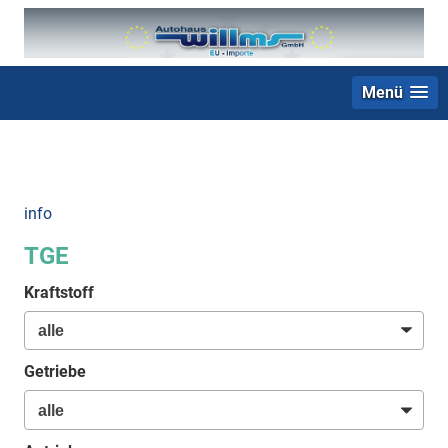
Menü
+49 (0) 2403 23062
info
TGE
Kraftstoff
Getriebe