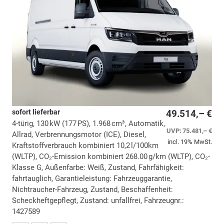
sofort lieferbar
49.514,– €
4-türig, 130 kW (177 PS), 1.968 cm³, Automatik,
UVP:
75.481,– €
Allrad, Verbrennungsmotor (ICE), Diesel,
incl. 19% MwSt.
Kraftstoffverbrauch kombiniert 10,2 l/100km
(WLTP), CO₂-Emission kombiniert 268.00 g/km (WLTP), CO₂-
Klasse G, Außenfarbe: Weiß, Zustand, Fahrfähigkeit:
fahrtauglich, Garantieleistung: Fahrzeuggarantie,
Nichtraucher-Fahrzeug, Zustand, Beschaffenheit:
Scheckheftgepflegt, Zustand: unfallfrei, Fahrzeugnr.:
1427589