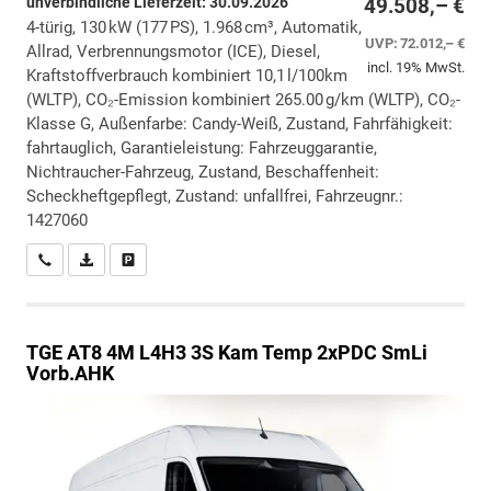
unverbindliche Lieferzeit:
30.09.2026
49.508,– €
4-türig, 130 kW (177 PS), 1.968 cm³, Automatik,
UVP:
72.012,– €
Allrad, Verbrennungsmotor (ICE), Diesel,
incl. 19% MwSt.
Kraftstoffverbrauch kombiniert 10,1 l/100km
(WLTP), CO₂-Emission kombiniert 265.00 g/km (WLTP), CO₂-
Klasse G, Außenfarbe: Candy-Weiß, Zustand, Fahrfähigkeit:
fahrtauglich, Garantieleistung: Fahrzeuggarantie,
Nichtraucher-Fahrzeug, Zustand, Beschaffenheit:
Scheckheftgepflegt, Zustand: unfallfrei, Fahrzeugnr.:
1427060
Wir rufen Sie an
PDF-Datei, Fahrzeugexposé drucken
Drucken, parken oder vergleichen
TGE
AT8 4M L4H3 3S Kam Temp 2xPDC SmLi
Vorb.AHK