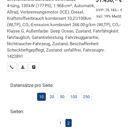
51.436,– €
4-türig, 130 kW (177 PS), 1.968 cm³, Automatik,
UVP:
75.183,– €
Allrad, Verbrennungsmotor (ICE), Diesel,
incl. 19% MwSt.
Kraftstoffverbrauch kombiniert 10,2 l/100km
(WLTP), CO₂-Emission kombiniert 268.00 g/km (WLTP), CO₂-
Klasse G, Außenfarbe: Deep Ocean, Zustand, Fahrfähigkeit:
fahrtauglich, Garantieleistung: Fahrzeuggarantie,
Nichtraucher-Fahrzeug, Zustand, Beschaffenheit:
Scheckheftgepflegt, Zustand: unfallfrei, Fahrzeugnr.:
1422891
Wir rufen Sie an
PDF-Datei, Fahrzeugexposé drucken
Drucken, parken oder vergleichen
Datensätze pro Seite:
10
20
50
100
250
Seiten:
1
2