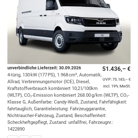
unverbindliche Lieferzeit:
30.09.2026
51.436,– €
4-türig, 130 kW (177 PS), 1.968 cm³, Automatik,
UVP:
75.183,– €
Allrad, Verbrennungsmotor (ICE), Diesel,
incl. 19% MwSt.
Kraftstoffverbrauch kombiniert 10,2 l/100km
(WLTP), CO₂-Emission kombiniert 268.00 g/km (WLTP), CO₂-
Klasse G, Außenfarbe: Candy-Weiß, Zustand, Fahrfähigkeit:
fahrtauglich, Garantieleistung: Fahrzeuggarantie,
Nichtraucher-Fahrzeug, Zustand, Beschaffenheit:
Scheckheftgepflegt, Zustand: unfallfrei, Fahrzeugnr.:
1422890