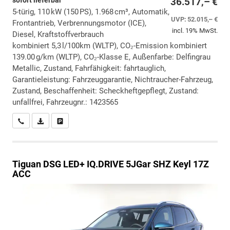
sofort lieferbar
36.517,– €
5-türig, 110 kW (150 PS), 1.968 cm³, Automatik,
UVP:
52.015,– €
Frontantrieb, Verbrennungsmotor (ICE),
incl. 19% MwSt.
Diesel, Kraftstoffverbrauch
kombiniert 5,3 l/100km (WLTP), CO₂-Emission kombiniert
139.00 g/km (WLTP), CO₂-Klasse E, Außenfarbe: Delfingrau
Metallic, Zustand, Fahrfähigkeit: fahrtauglich,
Garantieleistung: Fahrzeuggarantie, Nichtraucher-Fahrzeug,
Zustand, Beschaffenheit: Scheckheftgepflegt, Zustand:
unfallfrei, Fahrzeugnr.: 1423565
Wir rufen Sie an
PDF-Datei, Fahrzeugexposé drucken
Drucken, parken oder vergleichen
Tiguan
DSG LED+ IQ.DRIVE 5JGar SHZ Keyl 17Z
ACC