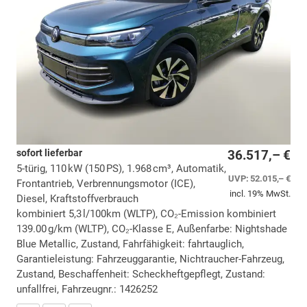
sofort lieferbar
36.517,– €
5-türig, 110 kW (150 PS), 1.968 cm³, Automatik,
UVP:
52.015,– €
Frontantrieb, Verbrennungsmotor (ICE),
incl. 19% MwSt.
Diesel, Kraftstoffverbrauch
kombiniert 5,3 l/100km (WLTP), CO₂-Emission kombiniert
139.00 g/km (WLTP), CO₂-Klasse E, Außenfarbe: Nightshade
Blue Metallic, Zustand, Fahrfähigkeit: fahrtauglich,
Garantieleistung: Fahrzeuggarantie, Nichtraucher-Fahrzeug,
Zustand, Beschaffenheit: Scheckheftgepflegt, Zustand:
unfallfrei, Fahrzeugnr.: 1426252