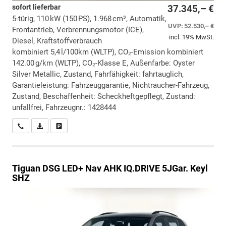
sofort lieferbar
37.345,– €
5-türig, 110 kW (150 PS), 1.968 cm³, Automatik,
UVP:
52.530,– €
Frontantrieb, Verbrennungsmotor (ICE),
incl. 19% MwSt.
Diesel, Kraftstoffverbrauch
kombiniert 5,4 l/100km (WLTP), CO₂-Emission kombiniert
142.00 g/km (WLTP), CO₂-Klasse E, Außenfarbe: Oyster
Silver Metallic, Zustand, Fahrfähigkeit: fahrtauglich,
Garantieleistung: Fahrzeuggarantie, Nichtraucher-Fahrzeug,
Zustand, Beschaffenheit: Scheckheftgepflegt, Zustand:
unfallfrei, Fahrzeugnr.: 1428444
Wir rufen Sie an
PDF-Datei, Fahrzeugexposé drucken
Drucken, parken oder vergleichen
Tiguan
DSG LED+ Nav AHK IQ.DRIVE 5JGar. Keyl
SHZ