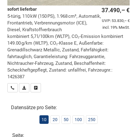
sofort lieferbar
37.490,– €
5-türig, 110 kW (150 PS), 1.968 cm³, Automatik,
UVP:
53.830,– €
Frontantrieb, Verbrennungsmotor (ICE),
incl. 19% MwSt.
Diesel, Kraftstoffverbrauch
kombiniert 5,7 l/100km (WLTP), CO₂-Emission kombiniert
149.00 g/km (WLTP), CO₂-Klasse E, Außenfarbe:
Grenadillschwarz Metallic, Zustand, Fahrfähigkeit:
fahrtauglich, Garantieleistung: Fahrzeuggarantie,
Nichtraucher-Fahrzeug, Zustand, Beschaffenheit:
Scheckheftgepflegt, Zustand: unfallfrei, Fahrzeugnr.:
1426387
Wir rufen Sie an
PDF-Datei, Fahrzeugexposé drucken
Drucken, parken oder vergleichen
Datensätze pro Seite:
10
20
50
100
250
Seite: