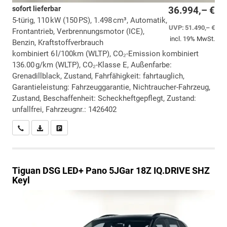
sofort lieferbar
36.994,– €
5-türig, 110 kW (150 PS), 1.498 cm³, Automatik,
UVP:
51.490,– €
Frontantrieb, Verbrennungsmotor (ICE),
incl. 19% MwSt.
Benzin, Kraftstoffverbrauch
kombiniert 6 l/100km (WLTP), CO₂-Emission kombiniert
136.00 g/km (WLTP), CO₂-Klasse E, Außenfarbe:
Grenadillblack, Zustand, Fahrfähigkeit: fahrtauglich,
Garantieleistung: Fahrzeuggarantie, Nichtraucher-Fahrzeug,
Zustand, Beschaffenheit: Scheckheftgepflegt, Zustand:
unfallfrei, Fahrzeugnr.: 1426402
Wir rufen Sie an
PDF-Datei, Fahrzeugexposé drucken
Drucken, parken oder vergleichen
Tiguan
DSG LED+ Pano 5JGar 18Z IQ.DRIVE SHZ
Keyl