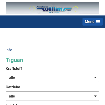
Menü
+49 (0) 2403 23062
info
Tiguan
Kraftstoff
Getriebe