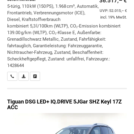
36.517,– €
5-türig, 110 kW (150 PS), 1.968 cm³, Automatik,
UVP:
52.015,– €
Frontantrieb, Verbrennungsmotor (ICE),
incl. 19% MwSt.
Diesel, Kraftstoffverbrauch
kombiniert 5,3 l/100km (WLTP), CO₂-Emission kombiniert
139.00 g/km (WLTP), CO₂-Klasse E, Außenfarbe:
Grenadillschwarz Metallic, Zustand, Fahrfähigkeit:
fahrtauglich, Garantieleistung: Fahrzeuggarantie,
Nichtraucher-Fahrzeug, Zustand, Beschaffenheit:
Scheckheftgepflegt, Zustand: unfallfrei, Fahrzeugnr.:
1428644
Wir rufen Sie an
PDF-Datei, Fahrzeugexposé drucken
Drucken, parken oder vergleichen
Tiguan
DSG LED+ IQ.DRIVE 5JGar SHZ Keyl 17Z
ACC