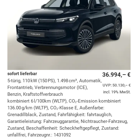
sofort lieferbar
36.994,– €
5-türig, 110 kW (150 PS), 1.498 cm³, Automatik,
UVP:
50.130,– €
Frontantrieb, Verbrennungsmotor (ICE),
incl. 19% MwSt.
Benzin, Kraftstoffverbrauch
kombiniert 6 l/100km (WLTP), CO₂-Emission kombiniert
136.00 g/km (WLTP), CO₂-Klasse E, Außenfarbe:
Grenadillblack, Zustand, Fahrfähigkeit: fahrtauglich,
Garantieleistung: Fahrzeuggarantie, Nichtraucher-Fahrzeug,
Zustand, Beschaffenheit: Scheckheftgepflegt, Zustand:
unfallfrei, Fahrzeugnr.: 1431092