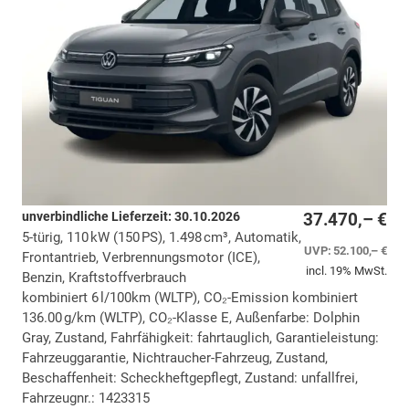
unverbindliche Lieferzeit:
30.10.2026
37.470,– €
5-türig, 110 kW (150 PS), 1.498 cm³, Automatik,
UVP:
52.100,– €
Frontantrieb, Verbrennungsmotor (ICE),
incl. 19% MwSt.
Benzin, Kraftstoffverbrauch
kombiniert 6 l/100km (WLTP), CO₂-Emission kombiniert
136.00 g/km (WLTP), CO₂-Klasse E, Außenfarbe: Dolphin
Gray, Zustand, Fahrfähigkeit: fahrtauglich, Garantieleistung:
Fahrzeuggarantie, Nichtraucher-Fahrzeug, Zustand,
Beschaffenheit: Scheckheftgepflegt, Zustand: unfallfrei,
Fahrzeugnr.: 1423315