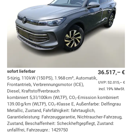
sofort lieferbar
36.517,– €
5-türig, 110 kW (150 PS), 1.968 cm³, Automatik,
UVP:
52.015,– €
Frontantrieb, Verbrennungsmotor (ICE),
incl. 19% MwSt.
Diesel, Kraftstoffverbrauch
kombiniert 5,3 l/100km (WLTP), CO₂-Emission kombiniert
139.00 g/km (WLTP), CO₂-Klasse E, Außenfarbe: Delfingrau
Metallic, Zustand, Fahrfähigkeit: fahrtauglich,
Garantieleistung: Fahrzeuggarantie, Nichtraucher-Fahrzeug,
Zustand, Beschaffenheit: Scheckheftgepflegt, Zustand:
unfallfrei, Fahrzeugnr.: 1429750