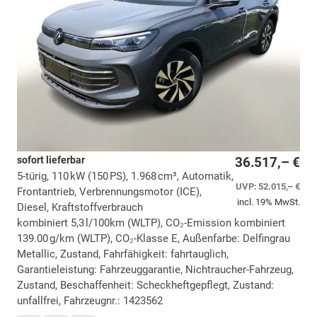
sofort lieferbar
36.517,– €
5-türig, 110 kW (150 PS), 1.968 cm³, Automatik,
UVP:
52.015,– €
Frontantrieb, Verbrennungsmotor (ICE),
incl. 19% MwSt.
Diesel, Kraftstoffverbrauch
kombiniert 5,3 l/100km (WLTP), CO₂-Emission kombiniert
139.00 g/km (WLTP), CO₂-Klasse E, Außenfarbe: Delfingrau
Metallic, Zustand, Fahrfähigkeit: fahrtauglich,
Garantieleistung: Fahrzeuggarantie, Nichtraucher-Fahrzeug,
Zustand, Beschaffenheit: Scheckheftgepflegt, Zustand:
unfallfrei, Fahrzeugnr.: 1423562