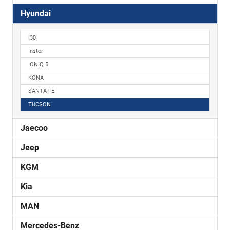
Hyundai
i30
Inster
IONIQ 5
KONA
SANTA FE
TUCSON
Jaecoo
Jeep
KGM
Kia
MAN
Mercedes-Benz