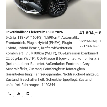
unverbindliche Lieferzeit:
15.08.2026
41.604,– €
5-türig, 118 kW (160 PS), 1.598 cm³, Automatik,
UVP:
56.350,– €
Frontantrieb, Plugin-Hybrid (PHEV), Plugin-
incl. 19% MwSt.
Hybrid, Hybrid Benzin, Kraftstoffverbrauch
kombiniert 17,5 l/100km (WLTP), CO₂-Emission kombiniert
22.00 g/km (WLTP), CO₂-Klasse B (gewichtet, kombiniert), E
(bei entladener Batterie), Außenfarbe: Ecotronic Grey
Mineraleffekt, Zustand, Fahrfähigkeit: fahrtauglich,
Garantieleistung: Fahrzeuggarantie, Nichtraucher-Fahrzeug,
Zustand, Beschaffenheit: Scheckheftgepflegt, Zustand:
unfallfrei, Fahrzeugnr.: 1420344
Wir rufen Sie an
PDF-Datei, Fahrzeugexposé drucken
Drucken, parken oder vergleichen