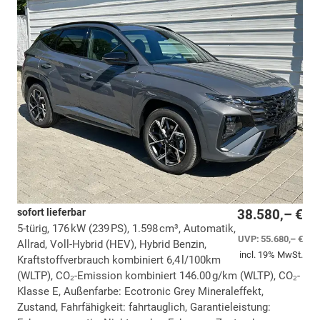
sofort lieferbar
38.580,– €
5-türig, 176 kW (239 PS), 1.598 cm³, Automatik,
UVP:
55.680,– €
Allrad, Voll-Hybrid (HEV), Hybrid Benzin,
incl. 19% MwSt.
Kraftstoffverbrauch kombiniert 6,4 l/100km
(WLTP), CO₂-Emission kombiniert 146.00 g/km (WLTP), CO₂-
Klasse E, Außenfarbe: Ecotronic Grey Mineraleffekt,
Zustand, Fahrfähigkeit: fahrtauglich, Garantieleistung: