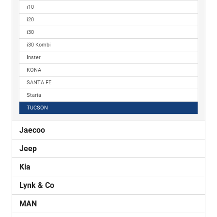
i10
i20
i30
i30 Kombi
Inster
KONA
SANTA FE
Staria
TUCSON
Jaecoo
Jeep
Kia
Lynk & Co
MAN