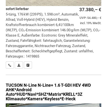
sofort lieferbar
37.380,– €
5-türig, 176 kW (239 PS), 1.598 cm³, Automatik,
UVP:
54.480,– €
Allrad, Voll-Hybrid (HEV), Hybrid Benzin,
incl. 19% MwSt.
Kraftstoffverbrauch kombiniert 6,4 l/100km
(WLTP), CO₂-Emission kombiniert 146.00 g/km (WLTP), CO₂-
Klasse E, Außenfarbe: Ecotronic Grey Mineraleffekt,
Zustand, Fahrfähigkeit: fahrtauglich, Garantieleistung:
Fahrzeuggarantie, Nichtraucher-Fahrzeug, Zustand,
Beschaffenheit: Scheckheftgepflegt, Zustand: unfallfrei,
Fahrzeugnr.: 1419865
Wir rufen Sie an
PDF-Datei, Fahrzeugexposé drucken
Drucken, parken oder vergleichen
TUCSON
N-Line N-Line+ 1.6 T-GDI HEV 4WD
AHK*Android
Auto*HUD*Navi*SHZ*Matrix*KRELL*3Z
Klimaauto*Kamera*Keyless*E-Heck