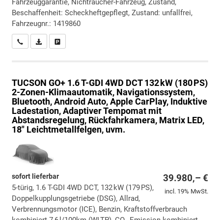
Fahrzeuggarantie, Nichtraucher-Fahrzeug, Zustand,
Beschaffenheit: Scheckheftgepflegt, Zustand: unfallfrei,
Fahrzeugnr.: 1419860
Wir rufen Sie an
PDF-Datei, Fahrzeugexposé drucken
Drucken, parken oder vergleichen
TUCSON
GO+ 1.6 T-GDI 4WD DCT 132 kW (180 PS)
2-Zonen-Klimaautomatik, Navigationssystem,
Bluetooth, Android Auto, Apple CarPlay, Induktive
Ladestation, Adaptiver Tempomat mit
Abstandsregelung, Rückfahrkamera, Matrix LED,
18" Leichtmetallfelgen, uvm.
sofort lieferbar
39.980,– €
5-türig, 1.6 T-GDI 4WD DCT, 132 kW (179 PS),
incl. 19% MwSt.
Doppelkupplungsgetriebe (DSG), Allrad,
Verbrennungsmotor (ICE), Benzin, Kraftstoffverbrauch