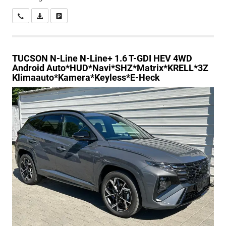
Wir rufen Sie an
PDF-Datei, Fahrzeugexposé drucken
Drucken, parken oder vergleichen
TUCSON
N-Line N-Line+ 1.6 T-GDI HEV 4WD
Android Auto*HUD*Navi*SHZ*Matrix*KRELL*3Z
Klimaauto*Kamera*Keyless*E-Heck