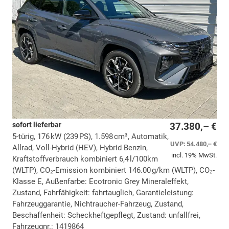
sofort lieferbar
37.380,– €
5-türig, 176 kW (239 PS), 1.598 cm³, Automatik,
UVP:
54.480,– €
Allrad, Voll-Hybrid (HEV), Hybrid Benzin,
incl. 19% MwSt.
Kraftstoffverbrauch kombiniert 6,4 l/100km
(WLTP), CO₂-Emission kombiniert 146.00 g/km (WLTP), CO₂-
Klasse E, Außenfarbe: Ecotronic Grey Mineraleffekt,
Zustand, Fahrfähigkeit: fahrtauglich, Garantieleistung:
Fahrzeuggarantie, Nichtraucher-Fahrzeug, Zustand,
Beschaffenheit: Scheckheftgepflegt, Zustand: unfallfrei,
Fahrzeugnr.: 1419864