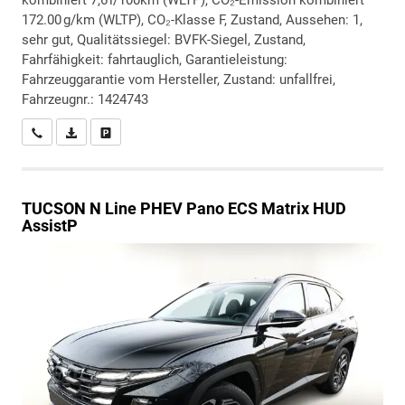
kombiniert 7,6 l/100km (WLTP), CO₂-Emission kombiniert
172.00 g/km (WLTP), CO₂-Klasse F, Zustand, Aussehen: 1,
sehr gut, Qualitätssiegel: BVFK-Siegel, Zustand,
Fahrfähigkeit: fahrtauglich, Garantieleistung:
Fahrzeuggarantie vom Hersteller, Zustand: unfallfrei,
Fahrzeugnr.: 1424743
Wir rufen Sie an
PDF-Datei, Fahrzeugexposé drucken
Drucken, parken oder vergleichen
TUCSON
N Line PHEV Pano ECS Matrix HUD
AssistP