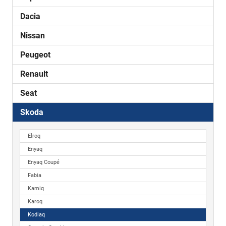
Dacia
Nissan
Peugeot
Renault
Seat
Skoda
Elroq
Enyaq
Enyaq Coupé
Fabia
Kamiq
Karoq
Kodiaq