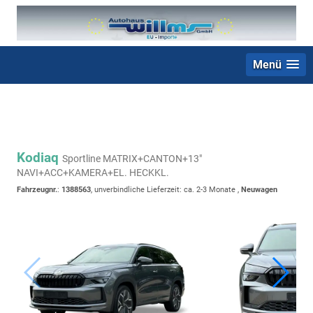
Menü
+49 (0) 2403 23062
Kodiaq
Sportline MATRIX+CANTON+13"
NAVI+ACC+KAMERA+EL. HECKKL.
Fahrzeugnr.
:
1388563
, unverbindliche Lieferzeit: ca. 2-3 Monate ,
Neuwagen