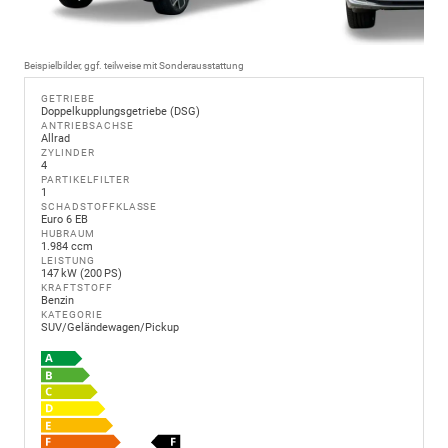
Beispielbilder, ggf. teilweise mit Sonderausstattung
GETRIEBE
Doppelkupplungsgetriebe (DSG)
ANTRIEBSACHSE
Allrad
ZYLINDER
4
PARTIKELFILTER
1
SCHADSTOFFKLASSE
Euro 6 EB
HUBRAUM
1.984 ccm
LEISTUNG
147 kW (200 PS)
KRAFTSTOFF
Benzin
KATEGORIE
SUV/Geländewagen/Pickup