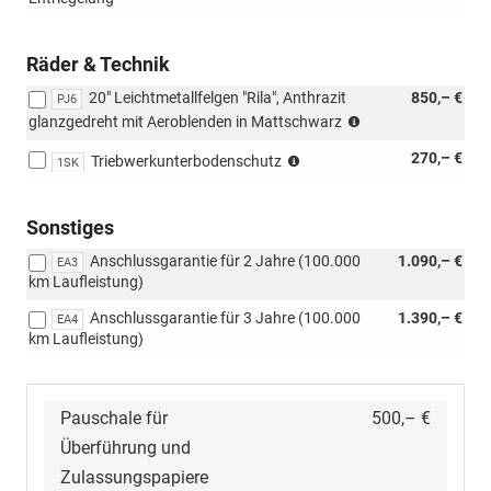
Assisted
Drive
Premium-
Räder & Technik
Paket)
20" Leichtmetallfelgen "Rila", Anthrazit
850,– €
PJ6
(Nicht
glanzgedreht mit Aeroblenden in Mattschwarz
in
(Nicht
270,– €
Verbindung
Triebwerkunterbodenschutz
1SK
in
mit:
Verbindung
[1SK]
mit:
Triebwerkunterbo
Sonstiges
[PJ6]
Anschlussgarantie für 2 Jahre (100.000
1.090,– €
20"
EA3
km Laufleistung)
Leichtmetallfelgen
"Rila",
Anschlussgarantie für 3 Jahre (100.000
1.390,– €
EA4
Anthrazit
km Laufleistung)
glanzgedreht
mit
Aeroblenden
in
Pauschale für
500,– €
Mattschwarz)
Überführung und
Zulassungspapiere