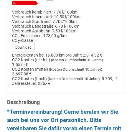
Verbrauch kombiniert:
7,70 l/100km
Verbrauch Innenstadt:
10,50 l/100km
Verbrauch Stadtrand:
7,70 l/100km
Verbrauch Landstraße:
6,70 l/100km
Verbrauch Autobahn:
7,50 l/100km
CO
-Emissionen:
173,00 g/km
2
CO
-Klasse:
F
2
Download
Energiekosten bei 15.000 km pro Jahr:
2.014,32 €
CO2 Kosten (niedrig)
:
(Kosten Durchschnitt 10 Jahre)
1.557,- €
CO2 Kosten (mittel)
:
(Kosten Durchschnitt 10 Jahre)
3.697,88 €
CO2 Kosten (hoch)
:
5.709,- €
(Kosten Durchschnitt 10 Jahre)
Jahressteuer:
226,- €
Beschreibung
*Terminvereinbarung! Gerne beraten wir Sie
auch bei uns vor Ort persönlich. Bitte
vereinbaren Sie dafür vorab einen Termin mit