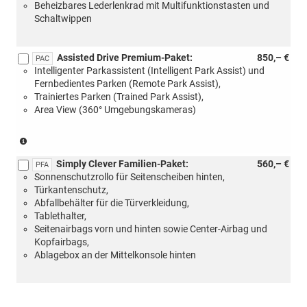
Beheizbares Lederlenkrad mit Multifunktionstasten und
Schaltwippen
Assisted Drive Premium-Paket:
850,– €
PAC
Intelligenter Parkassistent (Intelligent Park Assist) und
Fernbedientes Parken (Remote Park Assist),
Trainiertes Parken (Trained Park Assist),
Area View (360° Umgebungskameras)
(Nur
in
Simply Clever Familien-Paket:
560,– €
Verbindung
PFA
Sonnenschutzrollo für Seitenscheiben hinten,
mit:
Türkantenschutz,
[PCA]
Abfallbehälter für die Türverkleidung,
Convenience-
Tablethalter,
Paket
Seitenairbags vorn und hinten sowie Center-Airbag und
oder
Kopfairbags,
[WCA]
Ablagebox an der Mittelkonsole hinten
Convenience-
Plus-
Paket)