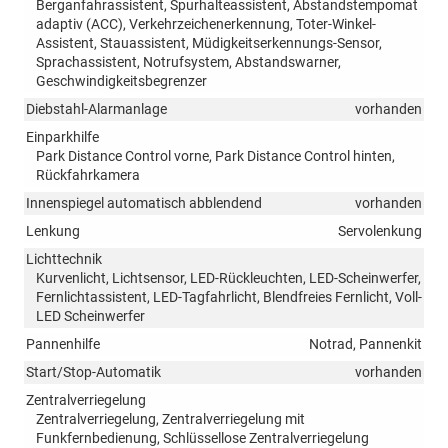
Berganfahrassistent, Spurhalteassistent, Abstandstempomat
adaptiv (ACC), Verkehrzeichenerkennung, Toter-Winkel-
Assistent, Stauassistent, Müdigkeitserkennungs-Sensor,
Sprachassistent, Notrufsystem, Abstandswarner,
Geschwindigkeitsbegrenzer
Diebstahl-Alarmanlage
vorhanden
Einparkhilfe
Park Distance Control vorne, Park Distance Control hinten,
Rückfahrkamera
Innenspiegel automatisch abblendend
vorhanden
Lenkung
Servolenkung
Lichttechnik
Kurvenlicht, Lichtsensor, LED-Rückleuchten, LED-Scheinwerfer,
Fernlichtassistent, LED-Tagfahrlicht, Blendfreies Fernlicht, Voll-
LED Scheinwerfer
Pannenhilfe
Notrad, Pannenkit
Start/Stop-Automatik
vorhanden
Zentralverriegelung
Zentralverriegelung, Zentralverriegelung mit
Funkfernbedienung, Schlüssellose Zentralverriegelung