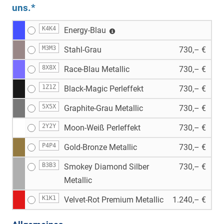
uns.*
K4K4
Energy-Blau
M3M3
Stahl-Grau
730,– €
8X8X
Race-Blau Metallic
730,– €
1Z1Z
Black-Magic Perleffekt
730,– €
5X5X
Graphite-Grau Metallic
730,– €
2Y2Y
Moon-Weiß Perleffekt
730,– €
P4P4
Gold-Bronze Metallic
730,– €
B3B3
Smokey Diamond Silber
730,– €
Metallic
K1K1
Velvet-Rot Premium Metallic
1.240,– €