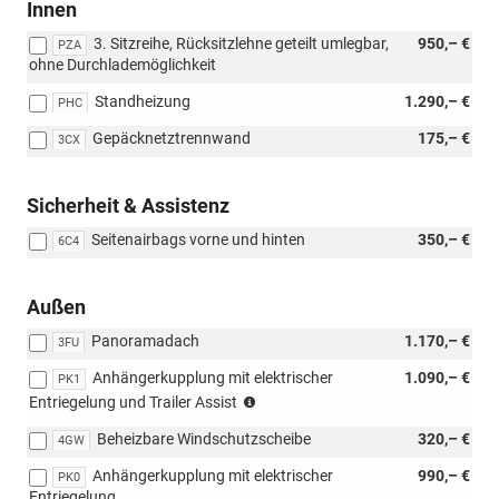
Innen
3. Sitzreihe, Rücksitzlehne geteilt umlegbar,
950,– €
PZA
ohne Durchlademöglichkeit
Standheizung
1.290,– €
PHC
Gepäcknetztrennwand
175,– €
3CX
Sicherheit & Assistenz
Seitenairbags vorne und hinten
350,– €
6C4
Außen
Panoramadach
1.170,– €
3FU
Anhängerkupplung mit elektrischer
1.090,– €
PK1
(Nur
Entriegelung und Trailer Assist
in
Beheizbare Windschutzscheibe
320,– €
Verbindung
4GW
mit:
Anhängerkupplung mit elektrischer
990,– €
PK0
[PAC]
Entriegelung