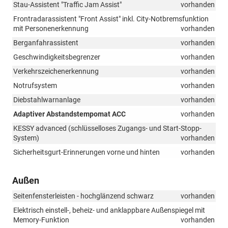
Stau-Assistent "Traffic Jam Assist"
vorhanden
Frontradarassistent "Front Assist" inkl. City-Notbremsfunktion
mit Personenerkennung
vorhanden
Berganfahrassistent
vorhanden
Geschwindigkeitsbegrenzer
vorhanden
Verkehrszeichenerkennung
vorhanden
Notrufsystem
vorhanden
Diebstahlwarnanlage
vorhanden
Adaptiver Abstandstempomat ACC
vorhanden
KESSY advanced (schlüsselloses Zugangs- und Start-Stopp-
System)
vorhanden
Sicherheitsgurt-Erinnerungen vorne und hinten
vorhanden
Außen
Seitenfensterleisten - hochglänzend schwarz
vorhanden
Elektrisch einstell-, beheiz- und anklappbare Außenspiegel mit
Memory-Funktion
vorhanden