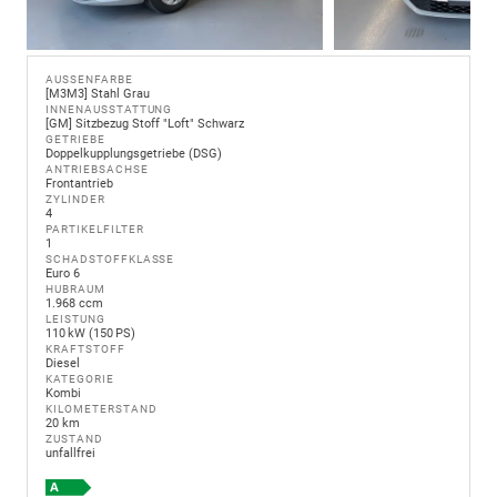
AUSSENFARBE
[M3M3] Stahl Grau
INNENAUSSTATTUNG
[GM] Sitzbezug Stoff "Loft" Schwarz
GETRIEBE
Doppelkupplungsgetriebe (DSG)
ANTRIEBSACHSE
Frontantrieb
ZYLINDER
4
PARTIKELFILTER
1
SCHADSTOFFKLASSE
Euro 6
HUBRAUM
1.968 ccm
LEISTUNG
110 kW (150 PS)
KRAFTSTOFF
Diesel
KATEGORIE
Kombi
KILOMETERSTAND
20 km
ZUSTAND
unfallfrei