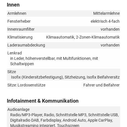
Innen
Armlehnen
Mittelarmlehne
Fensterheber
elektrisch 4-fach
Innenraumfilter
vorhanden
Klimatisierung
Klimaautomatik, 2-Zonen-Klimaautomatik
Laderaumabdeckung
vorhanden
Lenkrad
in Leder, höhenverstellbar, mit Multifunktionen, mit
Schaltwippen
Sitze
Isofix (Kindersitzbefestigung), Sitzheizung, Isofix Beifahrersitz
Sitze: Lordosenstütze
Fahrer und Beifahrer
Infotainment & Kommunikation
Audioanlage
Radio/MP3-Player, Radio, Schnittstelle MP3, Schnittstelle USB,
Digitalradio DAB, Farbdisplay, Android Auto, Apple CarPlay,
Musikstreaming integriert, Touchscreen