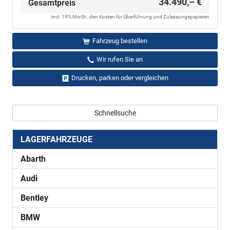
34.490,– €
Gesamtpreis
incl. 19% MwSt., den Kosten für Überführung und Zulassungspapieren
Fahrzeug bestellen
Wir rufen Sie an
Drucken, parken oder vergleichen
Schnellsuche
LAGERFAHRZEUGE
Abarth
Audi
Bentley
BMW