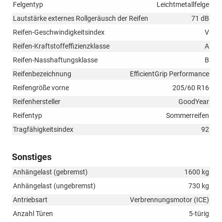
Felgentyp
Leichtmetallfelge
Lautstärke externes Rollgeräusch der Reifen
71 dB
Reifen-Geschwindigkeitsindex
V
Reifen-Kraftstoffeffizienzklasse
A
Reifen-Nasshaftungsklasse
B
Reifenbezeichnung
EfficientGrip Performance
Reifengröße vorne
205/60 R16
Reifenhersteller
GoodYear
Reifentyp
Sommerreifen
Tragfähigkeitsindex
92
Sonstiges
Anhängelast (gebremst)
1600 kg
Anhängelast (ungebremst)
730 kg
Antriebsart
Verbrennungsmotor (ICE)
Anzahl Türen
5-türig