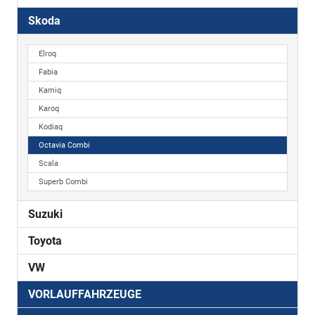
Skoda
Elroq
Fabia
Kamiq
Karoq
Kodiaq
Octavia Combi
Scala
Superb Combi
Suzuki
Toyota
VW
VORLAUFFAHRZEUGE