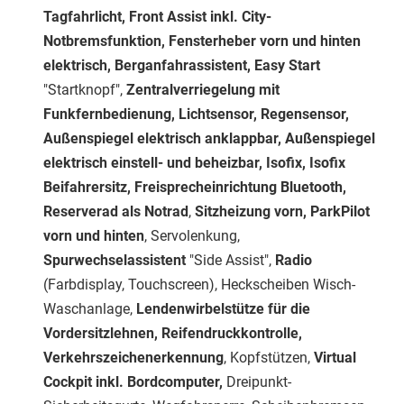
Tagfahrlicht, Front Assist inkl. City-
Notbremsfunktion, Fensterheber vorn und hinten
elektrisch, Berganfahrassistent, Easy Start
"Startknopf",
Zentralverriegelung mit
Funkfernbedienung, Lichtsensor, Regensensor,
Außenspiegel elektrisch anklappbar, Außenspiegel
elektrisch einstell- und beheizbar, Isofix, Isofix
Beifahrersitz, Freisprecheinrichtung Bluetooth,
Reserverad als Notrad
,
Sitzheizung vorn, ParkPilot
vorn und hinten
, Servolenkung,
Spurwechselassistent
"Side Assist",
Radio
(Farbdisplay, Touchscreen), Heckscheiben Wisch-
Waschanlage,
Lendenwirbelstütze für die
Vordersitzlehnen, Reifendruckkontrolle,
Verkehrszeichenerkennung
, Kopfstützen,
Virtual
Cockpit inkl. Bordcomputer,
Dreipunkt-