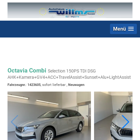
Menü
+49 (0) 2403 23062
Octavia Combi
Selection 150PS TDI DSG
AHK+Kamera+GV4+ACC+TravelAssist+Sunset+Alu+LightAssist
Fahrzeugnr.
:
1423605
,
sofort lieferbar
,
Neuwagen