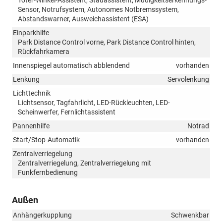
Toter-Winkel-Assistent, Stauassistent, Müdigkeitserkennungs-
Sensor, Notrufsystem, Autonomes Notbremssystem,
Abstandswarner, Ausweichassistent (ESA)
Einparkhilfe
Park Distance Control vorne, Park Distance Control hinten,
Rückfahrkamera
Innenspiegel automatisch abblendend
vorhanden
Lenkung
Servolenkung
Lichttechnik
Lichtsensor, Tagfahrlicht, LED-Rückleuchten, LED-
Scheinwerfer, Fernlichtassistent
Pannenhilfe
Notrad
Start/Stop-Automatik
vorhanden
Zentralverriegelung
Zentralverriegelung, Zentralverriegelung mit
Funkfernbedienung
Außen
Anhängerkupplung
Schwenkbar