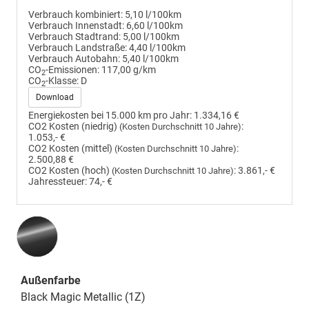
Verbrauch kombiniert:
5,10 l/100km
Verbrauch Innenstadt:
6,60 l/100km
Verbrauch Stadtrand:
5,00 l/100km
Verbrauch Landstraße:
4,40 l/100km
Verbrauch Autobahn:
5,40 l/100km
CO
-Emissionen:
117,00 g/km
2
CO
-Klasse:
D
2
Download
Energiekosten bei 15.000 km pro Jahr:
1.334,16 €
CO2 Kosten (niedrig)
:
(Kosten Durchschnitt 10 Jahre)
1.053,- €
CO2 Kosten (mittel)
:
(Kosten Durchschnitt 10 Jahre)
2.500,88 €
CO2 Kosten (hoch)
:
3.861,- €
(Kosten Durchschnitt 10 Jahre)
Jahressteuer:
74,- €
Außenfarbe
Black Magic Metallic (1Z)