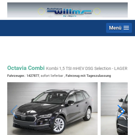
Menü
+49 (0) 2403 23062
Octavia Combi
Kombi 1,5 TSI mHEV DSG Selection - LAGER
Fahrzeugnr.
:
1427877
,
sofort lieferbar
,
Fahrzeug mit Tageszulassung