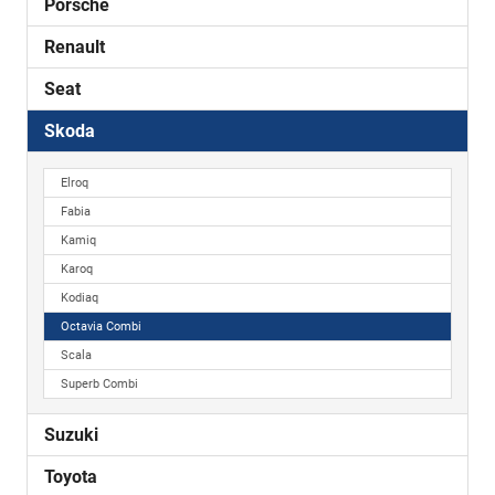
Porsche
Renault
Seat
Skoda
Elroq
Fabia
Kamiq
Karoq
Kodiaq
Octavia Combi
Scala
Superb Combi
Suzuki
Toyota