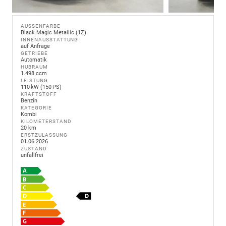
AUSSENFARBE
Black Magic Metallic (1Z)
INNENAUSSTATTUNG
auf Anfrage
GETRIEBE
Automatik
HUBRAUM
1.498 ccm
LEISTUNG
110 kW (150 PS)
KRAFTSTOFF
Benzin
KATEGORIE
Kombi
KILOMETERSTAND
20 km
ERSTZULASSUNG
01.06.2026
ZUSTAND
unfallfrei