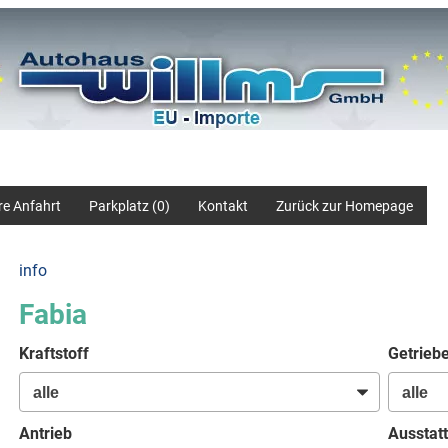
re Anfahrt
Parkplatz (
0
)
Kontakt
Zurück zur Homepage
info
Fabia
Kraftstoff
Getrieb
Antrieb
Ausstatt