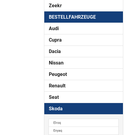
Zeekr
BESTELLFAHRZEUGE
Audi
Cupra
Dacia
Nissan
Peugeot
Renault
Seat
Skoda
Elroq
Enyaq