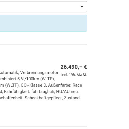
26.490,– €
, Automatik, Verbrennungsmotor
incl. 19% MwSt.
ombiniert 5,6 l/100km (WLTP),
km (WLTP), CO₂-Klasse D, Außenfarbe: Race
, Fahrfähigkeit: fahrtauglich, HU/AU neu,
chaffenheit: Scheckheftgepflegt, Zustand:
ken
leichen