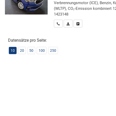
Verbrennungsmotor (ICE), Benzin, Kr
(WLTP), CO₂-Emission kombiniert 12
1423148
Wir rufen Sie an
PDF-Datei, Fahrzeugexposé druc
Drucken, parken oder verg
Datensätze pro Seite:
10
20
50
100
250