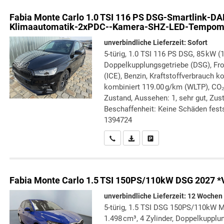
Fabia
Monte Carlo 1.0 TSI 116 PS DSG-Smartlink-D
Klimaautomatik-2xPDC--Kamera-SHZ-LED-Tempomat
unverbindliche Lieferzeit: Sofort
5-türig, 1.0 TSI 116 PS DSG, 85 kW (1
Doppelkupplungsgetriebe (DSG), Fr
(ICE), Benzin, Kraftstoffverbrauch 
kombiniert 119.00 g/km (WLTP), CO₂
Zustand, Aussehen: 1, sehr gut, Zust
Beschaffenheit: Keine Schäden festste
1394724
Wir rufen Sie an
PDF-Datei, Fahrzeugexposé druc
Drucken, parken oder verg
Fabia
Monte Carlo 1.5 TSI 150PS/110kW DSG 2027 *
unverbindliche Lieferzeit:
12 Wochen
5-türig, 1.5 TSI DSG 150PS/110kW M
1.498 cm³, 4 Zylinder, Doppelkupplun