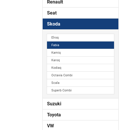
Renault
Seat
Skoda
Elroq
Fabia
Kamiq
Karoq
Kodiaq
Octavia Combi
Scala
Superb Combi
Suzuki
Toyota
VW