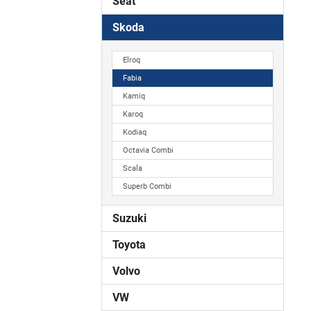
Seat
Skoda
Elroq
Fabia
Kamiq
Karoq
Kodiaq
Octavia Combi
Scala
Superb Combi
Suzuki
Toyota
Volvo
VW