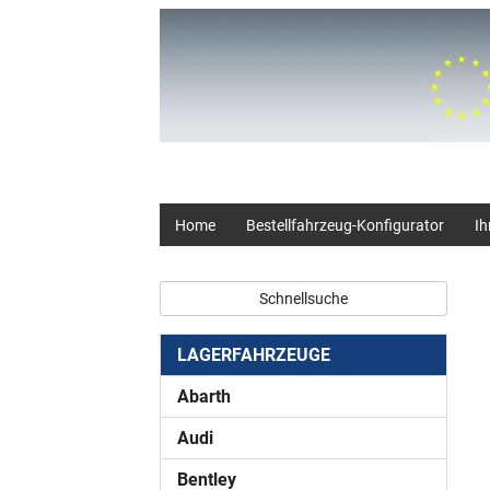
+49 (0) 2403 23062
Home
Bestellfahrzeug-Konfigurator
Ih
Schnellsuche
LAGERFAHRZEUGE
Abarth
Audi
Bentley