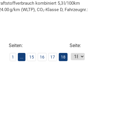
aftstoffverbrauch kombiniert 5,3 l/100km
4.00 g/km (WLTP), CO₂-Klasse D, Fahrzeugnr.:
ken
leichen
Seiten:
Seite:
1
...
15
16
17
18