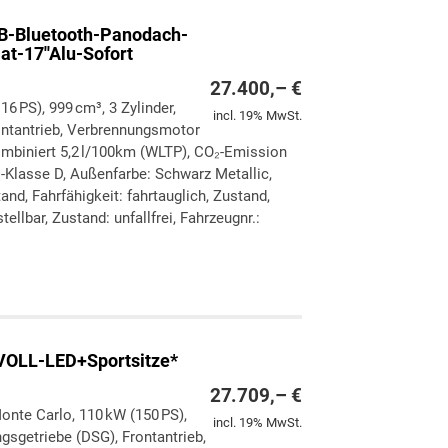
AB-Bluetooth-Panodach-
-17''Alu-Sofort
27.400,– €
16 PS), 999 cm³, 3 Zylinder,
incl. 19% MwSt.
ontantrieb, Verbrennungsmotor
kombiniert 5,2 l/100km (WLTP), CO₂-Emission
-Klasse D, Außenfarbe: Schwarz Metallic,
and, Fahrfähigkeit: fahrtauglich, Zustand,
llbar, Zustand: unfallfrei, Fahrzeugnr.:
ken
leichen
VOLL-LED+Sportsitze*
27.709,– €
onte Carlo, 110 kW (150 PS),
incl. 19% MwSt.
gsgetriebe (DSG), Frontantrieb,