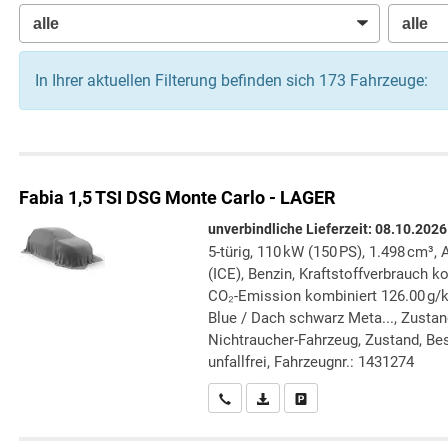
In Ihrer aktuellen Filterung befinden sich
173
Fahrzeuge:
Fabia
1,5 TSI DSG Monte Carlo - LAGER
unverbindliche Lieferzeit:
08.10.2026
5-türig, 110 kW (150 PS), 1.498 cm³
(ICE), Benzin, Kraftstoffverbrauch k
CO₂-Emission kombiniert 126.00 g/
Blue / Dach schwarz Meta..., Zustand
Nichtraucher-Fahrzeug, Zustand, Bes
unfallfrei, Fahrzeugnr.: 1431274
Wir rufen Sie an
PDF-Datei, Fahrzeugexposé druc
Drucken, parken oder verg