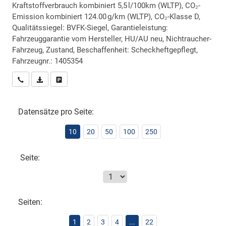
Kraftstoffverbrauch kombiniert 5,5 l/100km (WLTP), CO₂-
Emission kombiniert 124.00 g/km (WLTP), CO₂-Klasse D,
Qualitätssiegel: BVFK-Siegel, Garantieleistung:
Fahrzeuggarantie vom Hersteller, HU/AU neu, Nichtraucher-
Fahrzeug, Zustand, Beschaffenheit: Scheckheftgepflegt,
Fahrzeugnr.: 1405354
Wir rufen Sie an
PDF-Datei, Fahrzeugexposé drucken
Drucken, parken oder vergleichen
Datensätze pro Seite:
10
20
50
100
250
Seite:
Seiten:
1
2
3
4
...
22