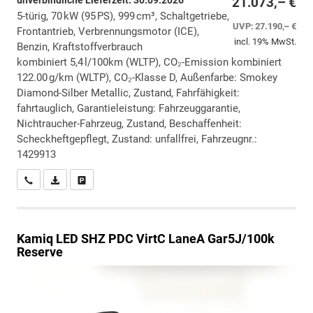
unverbindliche Lieferzeit:
30.09.2026
21.073,– €
5-türig, 70 kW (95 PS), 999 cm³, Schaltgetriebe,
UVP:
27.190,– €
Frontantrieb, Verbrennungsmotor (ICE),
incl. 19% MwSt.
Benzin, Kraftstoffverbrauch
kombiniert 5,4 l/100km (WLTP), CO₂-Emission kombiniert
122.00 g/km (WLTP), CO₂-Klasse D, Außenfarbe: Smokey
Diamond-Silber Metallic, Zustand, Fahrfähigkeit:
fahrtauglich, Garantieleistung: Fahrzeuggarantie,
Nichtraucher-Fahrzeug, Zustand, Beschaffenheit:
Scheckheftgepflegt, Zustand: unfallfrei, Fahrzeugnr.:
1429913
Wir rufen Sie an
PDF-Datei, Fahrzeugexposé drucken
Drucken, parken oder vergleichen
Kamiq
LED SHZ PDC VirtC LaneA Gar5J/100k
Reserve