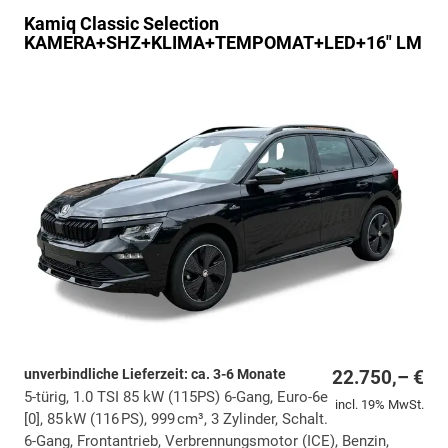
Kamiq
Classic Selection
KAMERA+SHZ+KLIMA+TEMPOMAT+LED+16" LM
unverbindliche Lieferzeit: ca. 3-6 Monate
22.750,– €
5-türig, 1.0 TSI 85 kW (115PS) 6-Gang, Euro-6e
incl. 19% MwSt.
[0], 85 kW (116 PS), 999 cm³, 3 Zylinder, Schalt.
6-Gang, Frontantrieb, Verbrennungsmotor (ICE), Benzin,