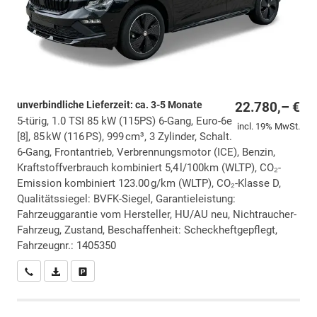
unverbindliche Lieferzeit: ca. 3-5 Monate
22.780,– €
5-türig, 1.0 TSI 85 kW (115PS) 6-Gang, Euro-6e
incl. 19% MwSt.
[8], 85 kW (116 PS), 999 cm³, 3 Zylinder, Schalt.
6-Gang, Frontantrieb, Verbrennungsmotor (ICE), Benzin,
Kraftstoffverbrauch kombiniert 5,4 l/100km (WLTP), CO₂-
Emission kombiniert 123.00 g/km (WLTP), CO₂-Klasse D,
Qualitätssiegel: BVFK-Siegel, Garantieleistung:
Fahrzeuggarantie vom Hersteller, HU/AU neu, Nichtraucher-
Fahrzeug, Zustand, Beschaffenheit: Scheckheftgepflegt,
Fahrzeugnr.: 1405350
Wir rufen Sie an
PDF-Datei, Fahrzeugexposé drucken
Drucken, parken oder vergleichen