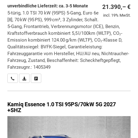
unverbindliche Lieferzeit: ca. 3-5 Monate
21.390,– €
5-türig, 1.0 TSI 70 kW (95PS) 5-Gang, Euro 6e
incl. 19% MwSt.
[8], 70 kW (95 PS), 999 cm³, 3 Zylinder, Schalt.
5-Gang, Frontantrieb, Verbrennungsmotor (ICE), Benzin,
Kraftstoffverbrauch kombiniert 5,5 l/100km (WLTP), CO₂-
Emission kombiniert 124.00 g/km (WLTP), CO₂-Klasse D,
Qualitätssiegel: BVFK-Siegel, Garantieleistung:
Fahrzeuggarantie vom Hersteller, HU/AU neu, Nichtraucher-
Fahrzeug, Zustand, Beschaffenheit: Scheckheftgepflegt,
Fahrzeugnr.: 1405349
Wir rufen Sie an
PDF-Datei, Fahrzeugexposé drucken
Drucken, parken oder vergleichen
Kamiq
Essence 1.0 TSI 95PS/70kW 5G 2027
+SHZ