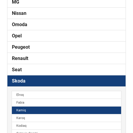
MG
Nissan
Omoda
Opel
Peugeot
Renault
Seat
Skoda
Elroq
Fabia
Kamiq
Karoq
Kodiaq