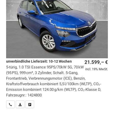
unverbindliche Lieferzeit: 10-12 Wochen
21.599,– €
5-türig, 1.0 TSI Essence 95PS/70kW 5G, 70 kW
incl. 19% MwSt.
(95 PS), 999 cm³, 3 Zylinder, Schalt. 5-Gang,
Frontantrieb, Verbrennungsmotor (ICE), Benzin,
Kraftstoffverbrauch kombiniert 5,5 l/100km (WLTP), CO₂-
Emission kombiniert 124.00 g/km (WLTP), CO₂-Klasse D,
Fahrzeugnr.: 1424800
Wir rufen Sie an
PDF-Datei, Fahrzeugexposé drucken
Drucken, parken oder vergleichen