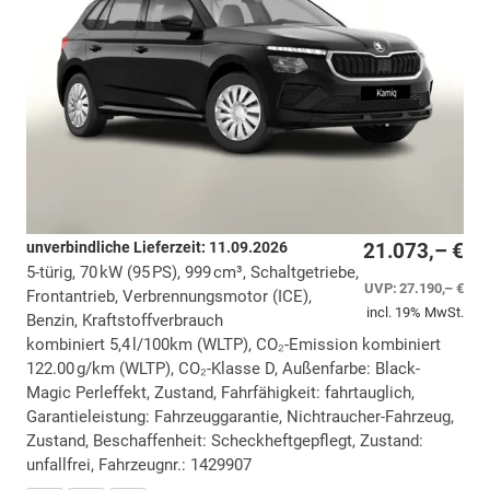
unverbindliche Lieferzeit:
11.09.2026
21.073,– €
5-türig, 70 kW (95 PS), 999 cm³, Schaltgetriebe,
UVP:
27.190,– €
Frontantrieb, Verbrennungsmotor (ICE),
incl. 19% MwSt.
Benzin, Kraftstoffverbrauch
kombiniert 5,4 l/100km (WLTP), CO₂-Emission kombiniert
122.00 g/km (WLTP), CO₂-Klasse D, Außenfarbe: Black-
Magic Perleffekt, Zustand, Fahrfähigkeit: fahrtauglich,
Garantieleistung: Fahrzeuggarantie, Nichtraucher-Fahrzeug,
Zustand, Beschaffenheit: Scheckheftgepflegt, Zustand:
unfallfrei, Fahrzeugnr.: 1429907