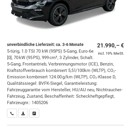
unverbindliche Lieferzeit: ca. 3-6 Monate
21.990,– €
5-türig, 1.0 TSI 70 kW (95PS) 5-Gang, Euro-6e
incl. 19% MwSt.
[0], 70 kW (95 PS), 999 cm³, 3 Zylinder, Schalt.
5-Gang, Frontantrieb, Verbrennungsmotor (ICE), Benzin,
Kraftstoffverbrauch kombiniert 5,5 l/100km (WLTP), CO₂-
Emission kombiniert 124.00 g/km (WLTP), CO₂-Klasse D,
Qualitätssiegel: BVFK-Siegel, Garantieleistung:
Fahrzeuggarantie vom Hersteller, HU/AU neu, Nichtraucher-
Fahrzeug, Zustand, Beschaffenheit: Scheckheftgepflegt,
Fahrzeugnr.: 1405206
Wir rufen Sie an
PDF-Datei, Fahrzeugexposé drucken
Drucken, parken oder vergleichen