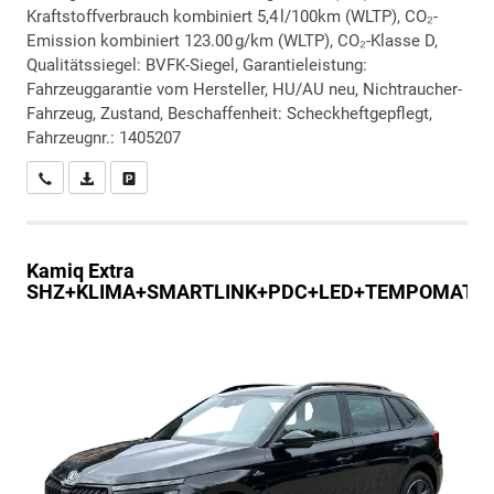
Kraftstoffverbrauch kombiniert 5,4 l/100km (WLTP), CO₂-
Emission kombiniert 123.00 g/km (WLTP), CO₂-Klasse D,
Qualitätssiegel: BVFK-Siegel, Garantieleistung:
Fahrzeuggarantie vom Hersteller, HU/AU neu, Nichtraucher-
Fahrzeug, Zustand, Beschaffenheit: Scheckheftgepflegt,
Fahrzeugnr.: 1405207
Wir rufen Sie an
PDF-Datei, Fahrzeugexposé drucken
Drucken, parken oder vergleichen
Kamiq
Extra
SHZ+KLIMA+SMARTLINK+PDC+LED+TEMPOMAT