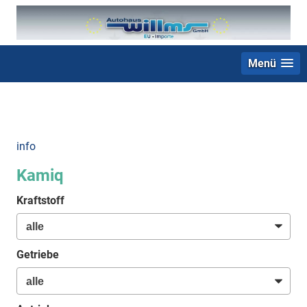
Menü
+49 (0) 2403 23062
info
Kamiq
Kraftstoff
Getriebe