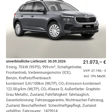
unverbindliche Lieferzeit:
30.09.2026
21.073,– €
5-türig, 70 kW (95 PS), 999 cm³, Schaltgetriebe,
UVP:
27.190,– €
Frontantrieb, Verbrennungsmotor (ICE),
incl. 19% MwSt.
Benzin, Kraftstoffverbrauch
kombiniert 5,4 l/100km (WLTP), CO₂-Emission kombiniert
122.00 g/km (WLTP), CO₂-Klasse D, Außenfarbe: Graphite-
Grau Metallic, Zustand, Fahrfähigkeit: fahrtauglich,
Garantieleistung: Fahrzeuggarantie, Nichtraucher-Fahrzeug,
Zustand, Beschaffenheit: Scheckheftgepflegt, Zustand:
unfallfrei, Fahrzeugnr.: 1429914