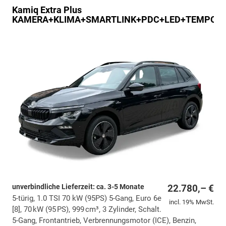
Kamiq
Extra Plus
KAMERA+KLIMA+SMARTLINK+PDC+LED+TEMPOM
unverbindliche Lieferzeit: ca. 3-5 Monate
22.780,– €
5-türig, 1.0 TSI 70 kW (95PS) 5-Gang, Euro 6e
incl. 19% MwSt.
[8], 70 kW (95 PS), 999 cm³, 3 Zylinder, Schalt.
5-Gang, Frontantrieb, Verbrennungsmotor (ICE), Benzin,