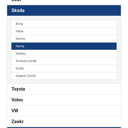
Skoda
Elroq
Fabia
Kamiq
Karoq
Kodiaq
Octavia Combi
Scala
Superb Combi
Toyota
Volvo
VW
Zeekr