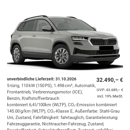
unverbindliche Lieferzeit:
31.10.2026
32.490,– €
5-türig, 110 kW (150 PS), 1.498 cm³, Automatik,
UVP:
43.689,– €
Frontantrieb, Verbrennungsmotor (ICE),
incl. 19% MwSt.
Benzin, Kraftstoffverbrauch
kombiniert 6,4 l/100km (WLTP), CO₂-Emission kombiniert
145.00 g/km (WLTP), CO₂-Klasse E, Außenfarbe: Stahl-Grau
Uni, Zustand, Fahrfähigkeit: fahrtauglich, Garantieleistung:
Fahrzeuggarantie, Nichtraucher-Fahrzeug, Zustand,