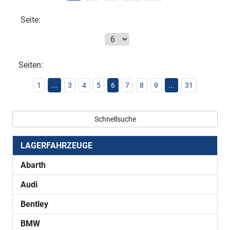
Seite:
Seiten:
1
...
3
4
5
6
7
8
9
...
31
Schnellsuche
LAGERFAHRZEUGE
Abarth
Audi
Bentley
BMW