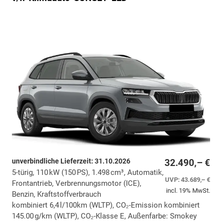
unverbindliche Lieferzeit:
31.10.2026
32.490,– €
5-türig, 110 kW (150 PS), 1.498 cm³, Automatik,
UVP:
43.689,– €
Frontantrieb, Verbrennungsmotor (ICE),
incl. 19% MwSt.
Benzin, Kraftstoffverbrauch
kombiniert 6,4 l/100km (WLTP), CO₂-Emission kombiniert
145.00 g/km (WLTP), CO₂-Klasse E, Außenfarbe: Smokey