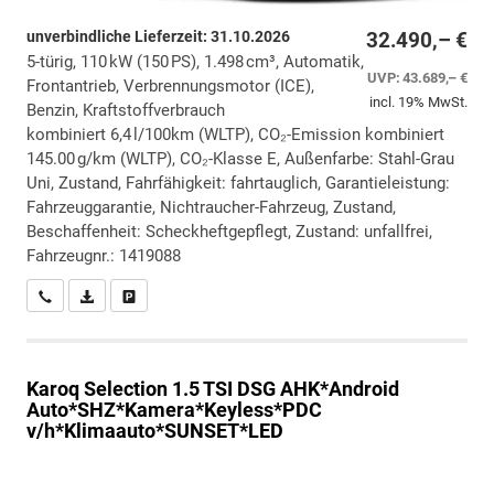
unverbindliche Lieferzeit:
31.10.2026
32.490,– €
5-türig, 110 kW (150 PS), 1.498 cm³, Automatik,
UVP:
43.689,– €
Frontantrieb, Verbrennungsmotor (ICE),
incl. 19% MwSt.
Benzin, Kraftstoffverbrauch
kombiniert 6,4 l/100km (WLTP), CO₂-Emission kombiniert
145.00 g/km (WLTP), CO₂-Klasse E, Außenfarbe: Stahl-Grau
Uni, Zustand, Fahrfähigkeit: fahrtauglich, Garantieleistung:
Fahrzeuggarantie, Nichtraucher-Fahrzeug, Zustand,
Beschaffenheit: Scheckheftgepflegt, Zustand: unfallfrei,
Fahrzeugnr.: 1419088
Wir rufen Sie an
PDF-Datei, Fahrzeugexposé drucken
Drucken, parken oder vergleichen
Karoq
Selection 1.5 TSI DSG AHK*Android
Auto*SHZ*Kamera*Keyless*PDC
v/h*Klimaauto*SUNSET*LED