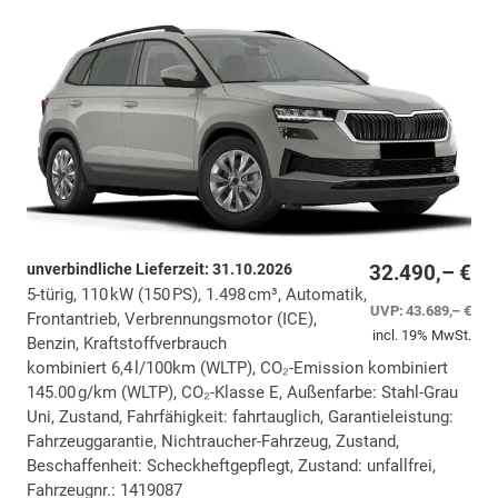
unverbindliche Lieferzeit:
31.10.2026
32.490,– €
5-türig, 110 kW (150 PS), 1.498 cm³, Automatik,
UVP:
43.689,– €
Frontantrieb, Verbrennungsmotor (ICE),
incl. 19% MwSt.
Benzin, Kraftstoffverbrauch
kombiniert 6,4 l/100km (WLTP), CO₂-Emission kombiniert
145.00 g/km (WLTP), CO₂-Klasse E, Außenfarbe: Stahl-Grau
Uni, Zustand, Fahrfähigkeit: fahrtauglich, Garantieleistung:
Fahrzeuggarantie, Nichtraucher-Fahrzeug, Zustand,
Beschaffenheit: Scheckheftgepflegt, Zustand: unfallfrei,
Fahrzeugnr.: 1419087