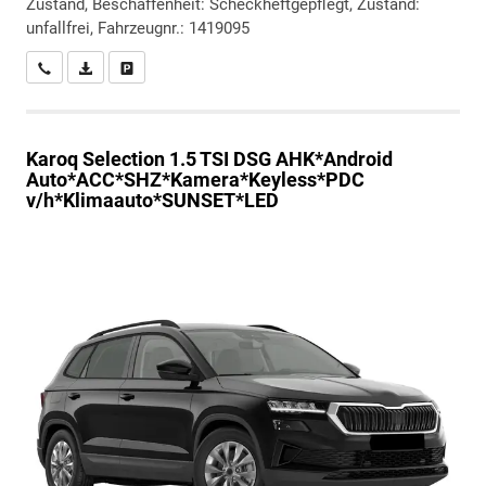
Zustand, Beschaffenheit: Scheckheftgepflegt, Zustand:
unfallfrei, Fahrzeugnr.: 1419095
Wir rufen Sie an
PDF-Datei, Fahrzeugexposé drucken
Drucken, parken oder vergleichen
Karoq
Selection 1.5 TSI DSG AHK*Android
Auto*ACC*SHZ*Kamera*Keyless*PDC
v/h*Klimaauto*SUNSET*LED