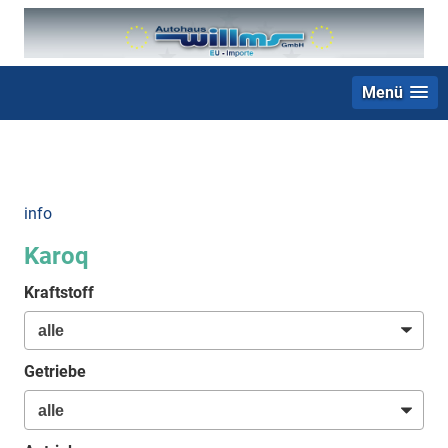
Menü
+49 (0) 2403 23062
info
Karoq
Kraftstoff
Getriebe