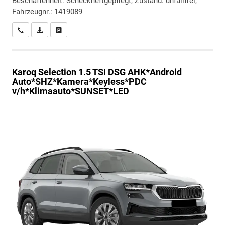
Beschaffenheit: Scheckheftgepflegt, Zustand: unfallfrei,
Fahrzeugnr.: 1419089
Wir rufen Sie an
PDF-Datei, Fahrzeugexposé drucken
Drucken, parken oder vergleichen
Karoq
Selection 1.5 TSI DSG AHK*Android
Auto*SHZ*Kamera*Keyless*PDC
v/h*Klimaauto*SUNSET*LED