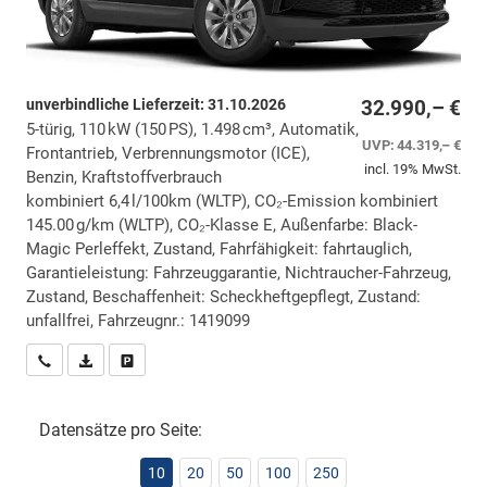
unverbindliche Lieferzeit:
31.10.2026
32.990,– €
5-türig, 110 kW (150 PS), 1.498 cm³, Automatik,
UVP:
44.319,– €
Frontantrieb, Verbrennungsmotor (ICE),
incl. 19% MwSt.
Benzin, Kraftstoffverbrauch
kombiniert 6,4 l/100km (WLTP), CO₂-Emission kombiniert
145.00 g/km (WLTP), CO₂-Klasse E, Außenfarbe: Black-
Magic Perleffekt, Zustand, Fahrfähigkeit: fahrtauglich,
Garantieleistung: Fahrzeuggarantie, Nichtraucher-Fahrzeug,
Zustand, Beschaffenheit: Scheckheftgepflegt, Zustand:
unfallfrei, Fahrzeugnr.: 1419099
Wir rufen Sie an
PDF-Datei, Fahrzeugexposé drucken
Drucken, parken oder vergleichen
Datensätze pro Seite:
10
20
50
100
250