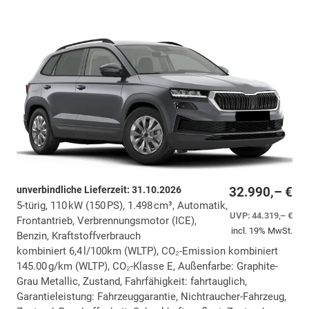
unverbindliche Lieferzeit:
31.10.2026
32.990,– €
5-türig, 110 kW (150 PS), 1.498 cm³, Automatik,
UVP:
44.319,– €
Frontantrieb, Verbrennungsmotor (ICE),
incl. 19% MwSt.
Benzin, Kraftstoffverbrauch
kombiniert 6,4 l/100km (WLTP), CO₂-Emission kombiniert
145.00 g/km (WLTP), CO₂-Klasse E, Außenfarbe: Graphite-
Grau Metallic, Zustand, Fahrfähigkeit: fahrtauglich,
Garantieleistung: Fahrzeuggarantie, Nichtraucher-Fahrzeug,