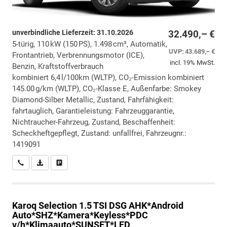
unverbindliche Lieferzeit:
31.10.2026
32.490,– €
5-türig, 110 kW (150 PS), 1.498 cm³, Automatik,
UVP:
43.689,– €
Frontantrieb, Verbrennungsmotor (ICE),
incl. 19% MwSt.
Benzin, Kraftstoffverbrauch
kombiniert 6,4 l/100km (WLTP), CO₂-Emission kombiniert
145.00 g/km (WLTP), CO₂-Klasse E, Außenfarbe: Smokey
Diamond-Silber Metallic, Zustand, Fahrfähigkeit:
fahrtauglich, Garantieleistung: Fahrzeuggarantie,
Nichtraucher-Fahrzeug, Zustand, Beschaffenheit:
Scheckheftgepflegt, Zustand: unfallfrei, Fahrzeugnr.:
1419091
Wir rufen Sie an
PDF-Datei, Fahrzeugexposé drucken
Drucken, parken oder vergleichen
Karoq
Selection 1.5 TSI DSG AHK*Android
Auto*SHZ*Kamera*Keyless*PDC
v/h*Klimaauto*SUNSET*LED