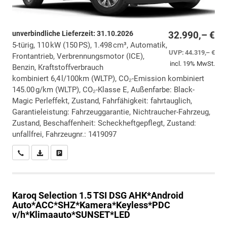
unverbindliche Lieferzeit:
31.10.2026
32.990,– €
5-türig, 110 kW (150 PS), 1.498 cm³, Automatik,
UVP:
44.319,– €
Frontantrieb, Verbrennungsmotor (ICE),
incl. 19% MwSt.
Benzin, Kraftstoffverbrauch
kombiniert 6,4 l/100km (WLTP), CO₂-Emission kombiniert
145.00 g/km (WLTP), CO₂-Klasse E, Außenfarbe: Black-
Magic Perleffekt, Zustand, Fahrfähigkeit: fahrtauglich,
Garantieleistung: Fahrzeuggarantie, Nichtraucher-Fahrzeug,
Zustand, Beschaffenheit: Scheckheftgepflegt, Zustand:
unfallfrei, Fahrzeugnr.: 1419097
Wir rufen Sie an
PDF-Datei, Fahrzeugexposé drucken
Drucken, parken oder vergleichen
Karoq
Selection 1.5 TSI DSG AHK*Android
Auto*ACC*SHZ*Kamera*Keyless*PDC
v/h*Klimaauto*SUNSET*LED