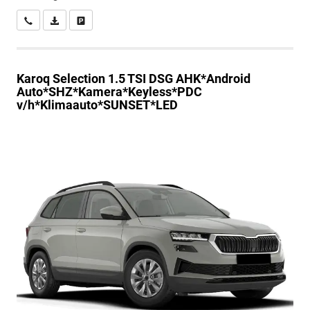
Wir rufen Sie an
PDF-Datei, Fahrzeugexposé drucken
Drucken, parken oder vergleichen
Karoq
Selection 1.5 TSI DSG AHK*Android
Auto*SHZ*Kamera*Keyless*PDC
v/h*Klimaauto*SUNSET*LED