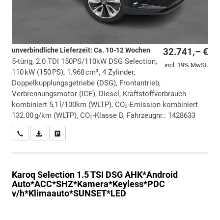
unverbindliche Lieferzeit: Ca. 10-12 Wochen
32.741,– €
5-türig, 2.0 TDI 150PS/110kW DSG Selection,
incl. 19% MwSt.
110 kW (150 PS), 1.968 cm³, 4 Zylinder,
Doppelkupplungsgetriebe (DSG), Frontantrieb,
Verbrennungsmotor (ICE), Diesel, Kraftstoffverbrauch
kombiniert 5,1 l/100km (WLTP), CO₂-Emission kombiniert
132.00 g/km (WLTP), CO₂-Klasse D, Fahrzeugnr.: 1428633
Wir rufen Sie an
PDF-Datei, Fahrzeugexposé drucken
Drucken, parken oder vergleichen
Karoq
Selection 1.5 TSI DSG AHK*Android
Auto*ACC*SHZ*Kamera*Keyless*PDC
v/h*Klimaauto*SUNSET*LED