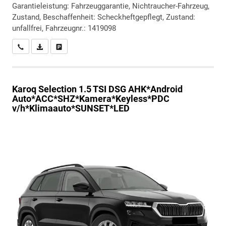
Garantieleistung: Fahrzeuggarantie, Nichtraucher-Fahrzeug,
Zustand, Beschaffenheit: Scheckheftgepflegt, Zustand:
unfallfrei, Fahrzeugnr.: 1419098
Wir rufen Sie an
PDF-Datei, Fahrzeugexposé drucken
Drucken, parken oder vergleichen
Karoq
Selection 1.5 TSI DSG AHK*Android
Auto*ACC*SHZ*Kamera*Keyless*PDC
v/h*Klimaauto*SUNSET*LED