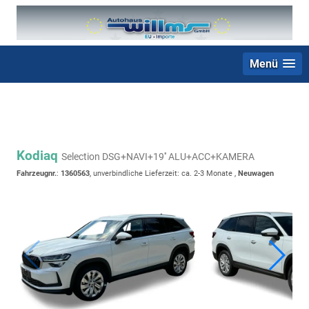
Menü
+49 (0) 2403 23062
Kodiaq
Selection DSG+NAVI+19'' ALU+ACC+KAMERA
Fahrzeugnr.
:
1360563
, unverbindliche Lieferzeit: ca. 2-3 Monate ,
Neuwagen