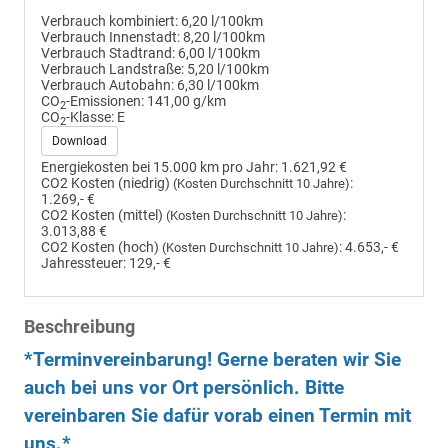
Verbrauch kombiniert:
6,20 l/100km
Verbrauch Innenstadt:
8,20 l/100km
Verbrauch Stadtrand:
6,00 l/100km
Verbrauch Landstraße:
5,20 l/100km
Verbrauch Autobahn:
6,30 l/100km
CO
-Emissionen:
141,00 g/km
2
CO
-Klasse:
E
2
Download
Energiekosten bei 15.000 km pro Jahr:
1.621,92 €
CO2 Kosten (niedrig)
:
(Kosten Durchschnitt 10 Jahre)
1.269,- €
CO2 Kosten (mittel)
:
(Kosten Durchschnitt 10 Jahre)
3.013,88 €
CO2 Kosten (hoch)
:
4.653,- €
(Kosten Durchschnitt 10 Jahre)
Jahressteuer:
129,- €
Beschreibung
*Terminvereinbarung! Gerne beraten wir Sie
auch bei uns vor Ort persönlich. Bitte
vereinbaren Sie dafür vorab einen Termin mit
uns.*