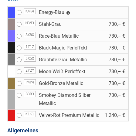
K4K4
Energy-Blau
M3M3
Stahl-Grau
730,– €
8X8X
Race-Blau Metallic
730,– €
1Z1Z
Black-Magic Perleffekt
730,– €
5X5X
Graphite-Grau Metallic
730,– €
2Y2Y
Moon-Weiß Perleffekt
730,– €
P4P4
Gold-Bronze Metallic
730,– €
B3B3
Smokey Diamond Silber
730,– €
Metallic
K1K1
Velvet-Rot Premium Metallic
1.240,– €
Allgemeines