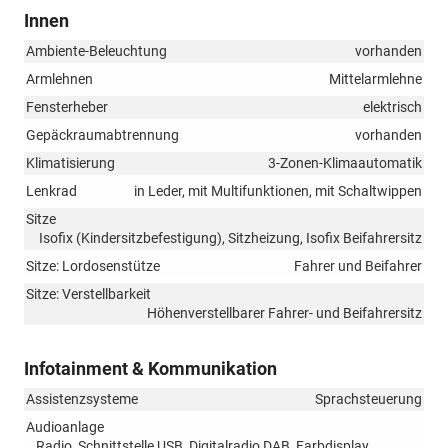
Innen
Ambiente-Beleuchtung
vorhanden
Armlehnen
Mittelarmlehne
Fensterheber
elektrisch
Gepäckraumabtrennung
vorhanden
Klimatisierung
3-Zonen-Klimaautomatik
Lenkrad
in Leder, mit Multifunktionen, mit Schaltwippen
Sitze
Isofix (Kindersitzbefestigung), Sitzheizung, Isofix Beifahrersitz
Sitze: Lordosenstütze
Fahrer und Beifahrer
Sitze: Verstellbarkeit
Höhenverstellbarer Fahrer- und Beifahrersitz
Infotainment & Kommunikation
Assistenzsysteme
Sprachsteuerung
Audioanlage
Radio, Schnittstelle USB, Digitalradio DAB, Farbdisplay,