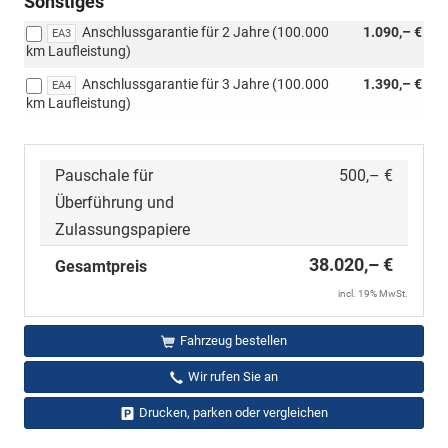
Sonstiges
oder
Anschlussgarantie für 2 Jahre (100.000
1.090,– €
5-
EA3
km Laufleistung)
Sitzer
mit
Anschlussgarantie für 3 Jahre (100.000
1.390,– €
EA4
[3GE]
km Laufleistung)
variablem
Ladeboden
im
Gepäckraum)
Pauschale für
500,– €
Überführung und
Zulassungspapiere
38.020,– €
Gesamtpreis
incl. 19% MwSt.
Fahrzeug bestellen
Wir rufen Sie an
Drucken, parken oder vergleichen