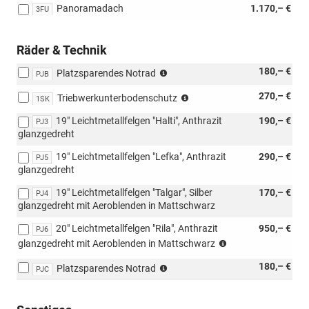
[PAC]
Panoramadach
1.170,– €
3FU
Assisted
Drive
Premium-
Räder & Technik
Paket)
(nur
180,– €
Platzsparendes Notrad
PJB
für
(Nicht
270,– €
5-
Triebwerkunterbodenschutz
1SK
in
Sitzer;
19" Leichtmetallfelgen "Halti", Anthrazit
190,– €
Verbindung
PJ3
nicht
glanzgedreht
mit:
in
[PJ6]
Verbindung
19" Leichtmetallfelgen "Lefka", Anthrazit
290,– €
PJ5
20"
mit
glanzgedreht
Leichtmetallfelgen
[3GE]
"Rila",
variablem
19" Leichtmetallfelgen "Talgar", Silber
170,– €
PJ4
Anthrazit
Ladeboden
glanzgedreht mit Aeroblenden in Mattschwarz
glanzgedreht
im
mit
20" Leichtmetallfelgen "Rila", Anthrazit
Gepäckraum)
950,– €
PJ6
Aeroblenden
(Nicht
glanzgedreht mit Aeroblenden in Mattschwarz
in
in
(Nur
Mattschwarz)
180,– €
Verbindung
Platzsparendes Notrad
PJC
für
mit:
7-
[1SK]
Sitzer
Triebwerkunterbo