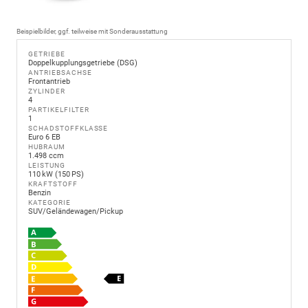
Beispielbilder, ggf. teilweise mit Sonderausstattung
GETRIEBE
Doppelkupplungsgetriebe (DSG)
ANTRIEBSACHSE
Frontantrieb
ZYLINDER
4
PARTIKELFILTER
1
SCHADSTOFFKLASSE
Euro 6 EB
HUBRAUM
1.498 ccm
LEISTUNG
110 kW (150 PS)
KRAFTSTOFF
Benzin
KATEGORIE
SUV/Geländewagen/Pickup