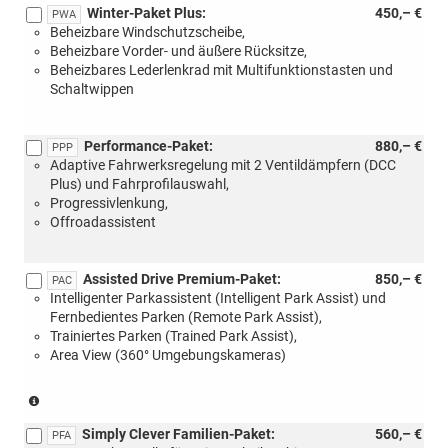
Winter-Paket Plus:
450,– €
PWA
Beheizbare Windschutzscheibe,
Beheizbare Vorder- und äußere Rücksitze,
Beheizbares Lederlenkrad mit Multifunktionstasten und
Schaltwippen
Performance-Paket:
880,– €
PPP
Adaptive Fahrwerksregelung mit 2 Ventildämpfern (DCC
Plus) und Fahrprofilauswahl,
Progressivlenkung,
Offroadassistent
Assisted Drive Premium-Paket:
850,– €
PAC
Intelligenter Parkassistent (Intelligent Park Assist) und
Fernbedientes Parken (Remote Park Assist),
Trainiertes Parken (Trained Park Assist),
Area View (360° Umgebungskameras)
(Nur
in
Simply Clever Familien-Paket:
560,– €
Verbindung
PFA