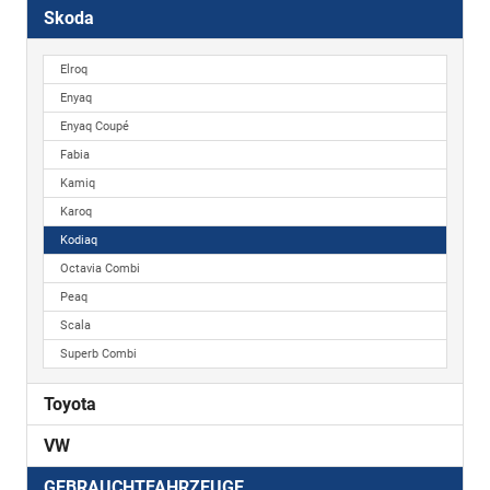
Skoda
Elroq
Enyaq
Enyaq Coupé
Fabia
Kamiq
Karoq
Kodiaq
Octavia Combi
Peaq
Scala
Superb Combi
Toyota
VW
GEBRAUCHTFAHRZEUGE