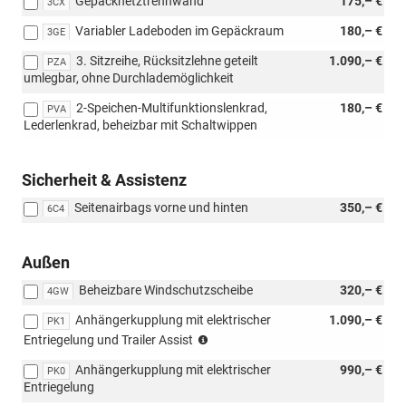
Gepäcknetztrennwand
175,– €
3CX
Variabler Ladeboden im Gepäckraum
180,– €
3GE
3. Sitzreihe, Rücksitzlehne geteilt
1.090,– €
PZA
umlegbar, ohne Durchlademöglichkeit
2-Speichen-Multifunktionslenkrad,
180,– €
PVA
Lederlenkrad, beheizbar mit Schaltwippen
Sicherheit & Assistenz
Seitenairbags vorne und hinten
350,– €
6C4
Außen
Beheizbare Windschutzscheibe
320,– €
4GW
Anhängerkupplung mit elektrischer
1.090,– €
PK1
(Nur
Entriegelung und Trailer Assist
in
Anhängerkupplung mit elektrischer
990,– €
Verbindung
PK0
Entriegelung
mit: