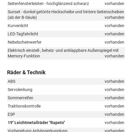
Seitenfensterleisten - hochglänzend schwarz
vorhanden
Sunset - dunkel getönte Heckscheibe und hintere Seitenscheiben
(ab der B-Säule)
vorhanden
Kurvenlicht
vorhanden
LED-Tagfahrlicht
vorhanden
Nebelscheinwerfer
vorhanden
Elektrisch einstell-, beheiz- und anklappbare Außenspiegel mit
Memory-Funktion
vorhanden
Räder & Technik
ABS
vorhanden
Servolenkung
vorhanden
Sommerreifen
vorhanden
Traktionskontrolle
vorhanden
ESP
vorhanden
19" Leichtmetallräder "Rapeto"
vorhanden
Vorbereitung Anhängerkupplung
vorhanden