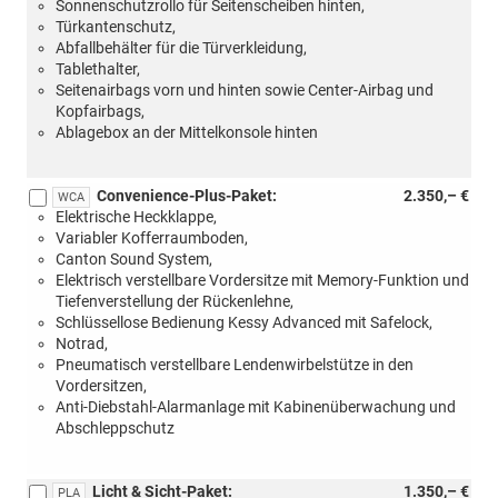
Sonnenschutzrollo für Seitenscheiben hinten,
mit:
Türkantenschutz,
[PCA]
Abfallbehälter für die Türverkleidung,
Convenience-
Tablethalter,
Paket
Seitenairbags vorn und hinten sowie Center-Airbag und
oder
Kopfairbags,
[WCA]
Ablagebox an der Mittelkonsole hinten
Convenience-
Plus-
Paket)
Convenience-Plus-Paket:
2.350,– €
WCA
Elektrische Heckklappe,
Variabler Kofferraumboden,
Canton Sound System,
Elektrisch verstellbare Vordersitze mit Memory-Funktion und
Tiefenverstellung der Rückenlehne,
Schlüssellose Bedienung Kessy Advanced mit Safelock,
Notrad,
Pneumatisch verstellbare Lendenwirbelstütze in den
Vordersitzen,
Anti-Diebstahl-Alarmanlage mit Kabinenüberwachung und
Abschleppschutz
Licht & Sicht-Paket:
1.350,– €
PLA