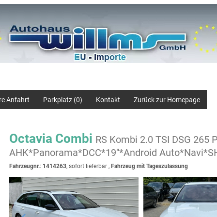
re Anfahrt
Parkplatz (
0
)
Kontakt
Zurück zur Homepage
Octavia Combi
RS Kombi 2.0 TSI DSG 265 
AHK*Panorama*DCC*19"*Android Auto*Navi*S
Fahrzeugnr.
:
1414263
,
sofort lieferbar
,
Fahrzeug mit Tageszulassung