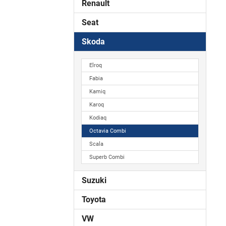
Renault
Seat
Skoda
Elroq
Fabia
Kamiq
Karoq
Kodiaq
Octavia Combi
Scala
Superb Combi
Suzuki
Toyota
VW