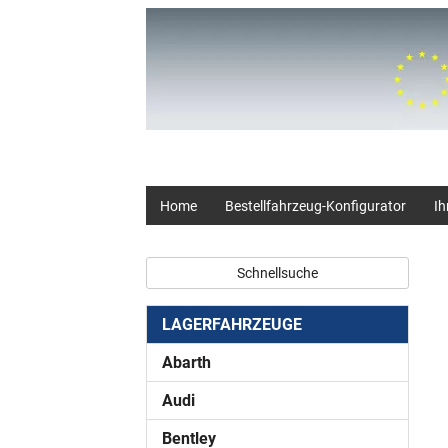
+49 (0) 2403 23062
Home
Bestellfahrzeug-Konfigurator
Ih
Schnellsuche
LAGERFAHRZEUGE
Abarth
Audi
Bentley