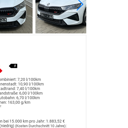
mbiniert:
7,20 l/100km
nnenstadt:
10,90 l/100km
tadtrand:
7,40 l/100km
andstraße:
6,00 l/100km
utobahn:
6,70 l/100km
nen:
163,00 g/km
F
n bei 15.000 km pro Jahr:
1.883,52 €
(niedrig)
:
(Kosten Durchschnitt 10 Jahre)