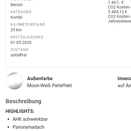
1.467,- €
Benzin
CO2 Kosten 
3.484,12 €
KATEGORIE
CO2 Kosten 
Kombi
Jahressteuer
KILOMETERSTAND
25 km
ERSTZULASSUNG
01.05.2026
ZUSTAND
unfallfrei
Außenfarbe
Innen
Moon-Weiß Perleffekt
auf A
Beschreibung
HIGHLIGHTS:
AHK schwenkbar
Panoramadach