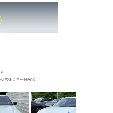
PS
HZ*360°*E-Heck