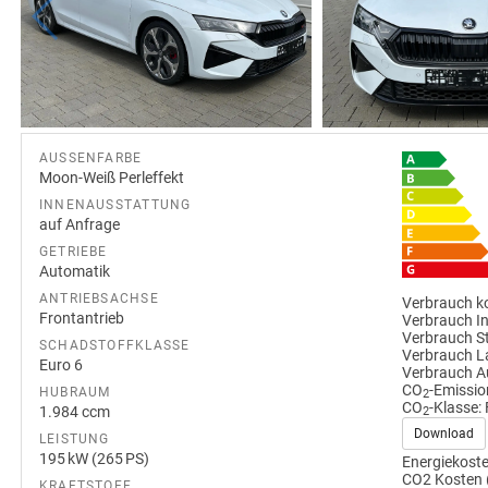
AUSSENFARBE
Moon-Weiß Perleffekt
INNENAUSSTATTUNG
auf Anfrage
GETRIEBE
Automatik
ANTRIEBSACHSE
Verbrauch ko
Frontantrieb
Verbrauch I
Verbrauch S
SCHADSTOFFKLASSE
Verbrauch L
Euro 6
Verbrauch A
CO
-Emissio
HUBRAUM
2
CO
-Klasse:
1.984 ccm
2
Download
LEISTUNG
195 kW (265 PS)
Energiekoste
CO2 Kosten 
KRAFTSTOFF