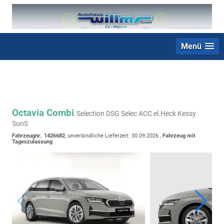
Menü
+49 (0) 2403 23062
Octavia Combi
Selection DSG Selec ACC el.Heck Kessy
SunS
Fahrzeugnr.
:
1426682
, unverbindliche Lieferzeit:
30.09.2026
,
Fahrzeug mit
Tageszulassung