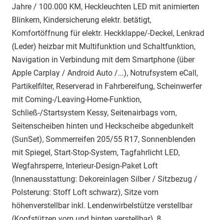
Jahre / 100.000 KM, Heckleuchten LED mit animierten
Blinkern, Kindersicherung elektr. betätigt,
Komfortöffnung für elektr. Heckklappe/-Deckel, Lenkrad
(Leder) heizbar mit Multifunktion und Schaltfunktion,
Navigation in Verbindung mit dem Smartphone (über
Apple Carplay / Android Auto /...), Notrufsystem eCall,
Partikelfilter, Reserverad in Fahrbereifung, Scheinwerfer
mit Coming-/Leaving-Home-Funktion,
Schließ-/Startsystem Kessy, Seitenairbags vorn,
Seitenscheiben hinten und Heckscheibe abgedunkelt
(SunSet), Sommerreifen 205/55 R17, Sonnenblenden
mit Spiegel, Start-Stop-System, Tagfahrlicht LED,
Wegfahrsperre, Interieur-Design-Paket Loft
(Innenausstattung: Dekoreinlagen Silber / Sitzbezug /
Polsterung: Stoff Loft schwarz), Sitze vorn
höhenverstellbar inkl. Lendenwirbelstütze verstellbar
(Kopfstützen vorn und hinten verstellbar), 8