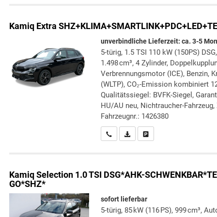
Kamiq
Extra SHZ+KLIMA+SMARTLINK+PDC+LED+
unverbindliche Lieferzeit: ca. 3-5 Mo
5-türig, 1.5 TSI 110 kW (150PS) DSG,
1.498 cm³, 4 Zylinder, Doppelkupplun
Verbrennungsmotor (ICE), Benzin, Kr
(WLTP), CO₂-Emission kombiniert 12
Qualitätssiegel: BVFK-Siegel, Garant
HU/AU neu, Nichtraucher-Fahrzeug, 
Fahrzeugnr.: 1426380
Wir rufen Sie an
PDF-Datei, Fahrzeugexposé druc
Drucken, parken oder verg
Kamiq
Selection 1.0 TSI DSG*AHK-SCHWENKBAR
GO*SHZ*
sofort lieferbar
5-türig, 85 kW (116 PS), 999 cm³, A