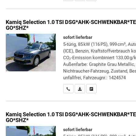
Kamiq
Selection 1.0 TSI DSG*AHK-SCHWENKBAR
GO*SHZ*
sofort lieferbar
5-türig, 85 kW (116 PS), 999 cm³, A
(ICE), Benzin, Kraftstoffverbrauch k
CO₂-Emission kombiniert 133.00 g/
Außenfarbe: Graphite Grau Metallic, 
Nichtraucher-Fahrzeug, Zustand, Bes
unfallfrei, Fahrzeugnr.: 1424574
Wir rufen Sie an
PDF-Datei, Fahrzeugexposé druc
Drucken, parken oder verg
Kamiq
Selection 1.0 TSI DSG*AHK-SCHWENKBAR
GO*SHZ*
sofort lieferbar