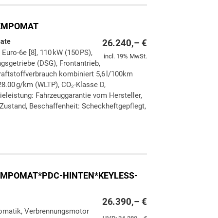
TEMPOMAT
nate
26.240,– €
 Euro-6e [8], 110 kW (150 PS),
incl. 19% MwSt.
gsgetriebe (DSG), Frontantrieb,
aftstoffverbrauch kombiniert 5,6 l/100km
8.00 g/km (WLTP), CO₂-Klasse D,
ieleistung: Fahrzeuggarantie vom Hersteller,
Zustand, Beschaffenheit: Scheckheftgepflegt,
ken
leichen
*TEMPOMAT*PDC-HINTEN*KEYLESS-
26.390,– €
utomatik, Verbrennungsmotor