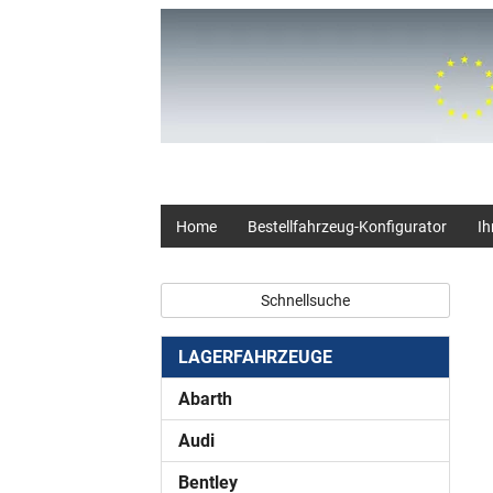
+49 (0) 2403 23062
Home
Bestellfahrzeug-Konfigurator
Ih
Schnellsuche
LAGERFAHRZEUGE
Abarth
Audi
Bentley