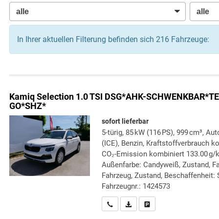
In Ihrer aktuellen Filterung befinden sich
216
Fahrzeuge:
Kamiq
Selection 1.0 TSI DSG*AHK-SCHWENKBAR
GO*SHZ*
sofort lieferbar
5-türig, 85 kW (116 PS), 999 cm³, A
(ICE), Benzin, Kraftstoffverbrauch k
CO₂-Emission kombiniert 133.00 g/
Außenfarbe: Candyweiß, Zustand, Fah
Fahrzeug, Zustand, Beschaffenheit: S
Fahrzeugnr.: 1424573
Wir rufen Sie an
PDF-Datei, Fahrzeugexposé druc
Drucken, parken oder verg