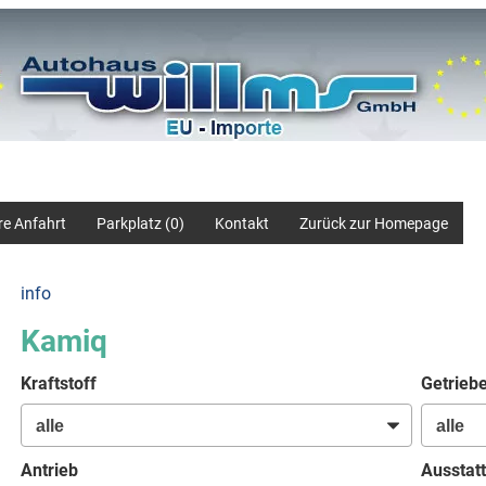
re Anfahrt
Parkplatz (
0
)
Kontakt
Zurück zur Homepage
info
Kamiq
Kraftstoff
Getrieb
Antrieb
Ausstatt