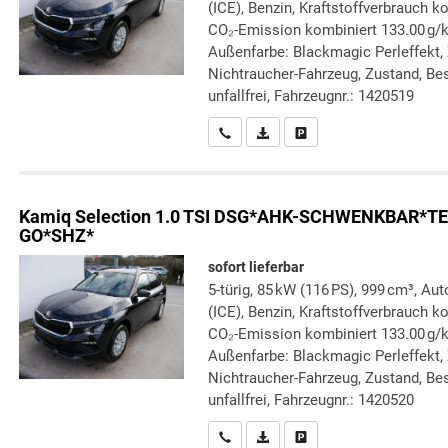
(ICE), Benzin, Kraftstoffverbrauch k
CO₂-Emission kombiniert 133.00 g/
Außenfarbe: Blackmagic Perleffekt, Z
Nichtraucher-Fahrzeug, Zustand, Bes
unfallfrei, Fahrzeugnr.: 1420519
Wir rufen Sie an
PDF-Datei, Fahrzeugexposé druc
Drucken, parken oder verg
Kamiq
Selection 1.0 TSI DSG*AHK-SCHWENKBAR
GO*SHZ*
sofort lieferbar
5-türig, 85 kW (116 PS), 999 cm³, A
(ICE), Benzin, Kraftstoffverbrauch k
CO₂-Emission kombiniert 133.00 g/
Außenfarbe: Blackmagic Perleffekt, Z
Nichtraucher-Fahrzeug, Zustand, Bes
unfallfrei, Fahrzeugnr.: 1420520
Wir rufen Sie an
PDF-Datei, Fahrzeugexposé druc
Drucken, parken oder verg