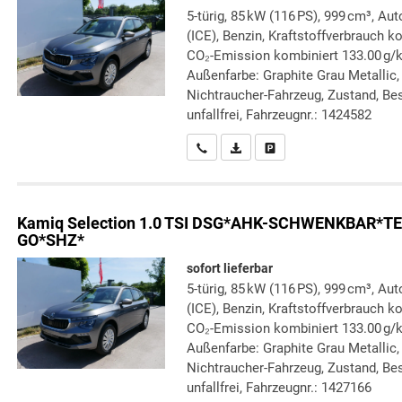
5-türig, 85 kW (116 PS), 999 cm³, A
(ICE), Benzin, Kraftstoffverbrauch k
CO₂-Emission kombiniert 133.00 g/
Außenfarbe: Graphite Grau Metallic, 
Nichtraucher-Fahrzeug, Zustand, Bes
unfallfrei, Fahrzeugnr.: 1424582
Wir rufen Sie an
PDF-Datei, Fahrzeugexposé druc
Drucken, parken oder verg
Kamiq
Selection 1.0 TSI DSG*AHK-SCHWENKBAR
GO*SHZ*
sofort lieferbar
5-türig, 85 kW (116 PS), 999 cm³, A
(ICE), Benzin, Kraftstoffverbrauch k
CO₂-Emission kombiniert 133.00 g/
Außenfarbe: Graphite Grau Metallic, 
Nichtraucher-Fahrzeug, Zustand, Bes
unfallfrei, Fahrzeugnr.: 1427166