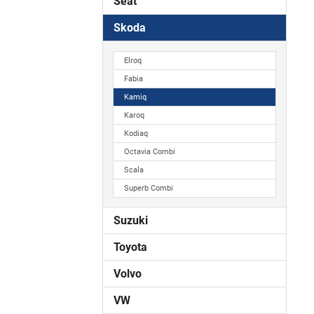
Seat
Skoda
Elroq
Fabia
Kamiq
Karoq
Kodiaq
Octavia Combi
Scala
Superb Combi
Suzuki
Toyota
Volvo
VW