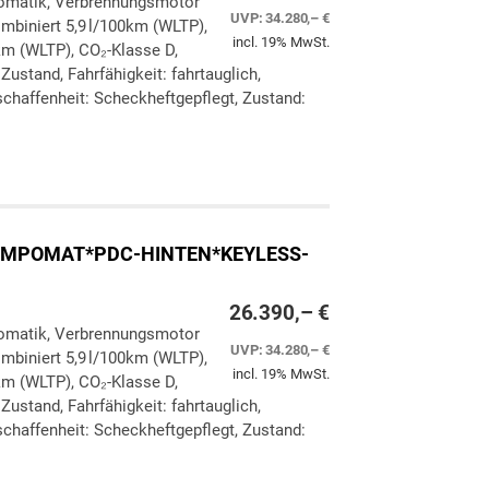
utomatik, Verbrennungsmotor
UVP:
34.280,– €
ombiniert 5,9 l/100km (WLTP),
incl. 19% MwSt.
km (WLTP), CO₂-Klasse D,
Zustand, Fahrfähigkeit: fahrtauglich,
chaffenheit: Scheckheftgepflegt, Zustand:
ken
leichen
*TEMPOMAT*PDC-HINTEN*KEYLESS-
26.390,– €
utomatik, Verbrennungsmotor
UVP:
34.280,– €
ombiniert 5,9 l/100km (WLTP),
incl. 19% MwSt.
km (WLTP), CO₂-Klasse D,
Zustand, Fahrfähigkeit: fahrtauglich,
chaffenheit: Scheckheftgepflegt, Zustand: