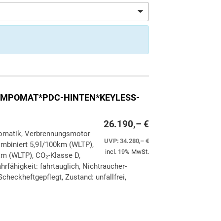
*TEMPOMAT*PDC-HINTEN*KEYLESS-
26.190,– €
utomatik, Verbrennungsmotor
UVP:
34.280,– €
ombiniert 5,9 l/100km (WLTP),
incl. 19% MwSt.
km (WLTP), CO₂-Klasse D,
rfähigkeit: fahrtauglich, Nichtraucher-
checkheftgepflegt, Zustand: unfallfrei,
ken
leichen