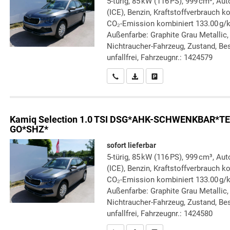
5-türig, 85 kW (116 PS), 999 cm³, A
(ICE), Benzin, Kraftstoffverbrauch k
CO₂-Emission kombiniert 133.00 g/
Außenfarbe: Graphite Grau Metallic, 
Nichtraucher-Fahrzeug, Zustand, Bes
unfallfrei, Fahrzeugnr.: 1424579
Wir rufen Sie an
PDF-Datei, Fahrzeugexposé druc
Drucken, parken oder verg
Kamiq
Selection 1.0 TSI DSG*AHK-SCHWENKBAR
GO*SHZ*
sofort lieferbar
5-türig, 85 kW (116 PS), 999 cm³, A
(ICE), Benzin, Kraftstoffverbrauch k
CO₂-Emission kombiniert 133.00 g/
Außenfarbe: Graphite Grau Metallic, 
Nichtraucher-Fahrzeug, Zustand, Bes
unfallfrei, Fahrzeugnr.: 1424580