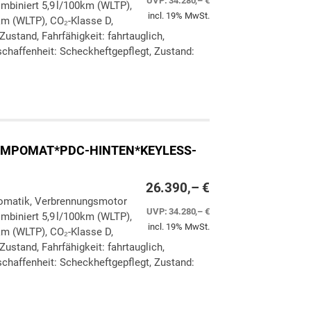
UVP:
34.280,– €
ombiniert 5,9 l/100km (WLTP),
incl. 19% MwSt.
km (WLTP), CO₂-Klasse D,
ustand, Fahrfähigkeit: fahrtauglich,
chaffenheit: Scheckheftgepflegt, Zustand:
ken
leichen
*TEMPOMAT*PDC-HINTEN*KEYLESS-
26.390,– €
utomatik, Verbrennungsmotor
UVP:
34.280,– €
ombiniert 5,9 l/100km (WLTP),
incl. 19% MwSt.
km (WLTP), CO₂-Klasse D,
ustand, Fahrfähigkeit: fahrtauglich,
chaffenheit: Scheckheftgepflegt, Zustand:
ken
leichen