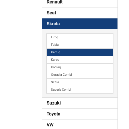
Renault
Seat
Skoda
Elroq
Fabia
Kamiq
Karoq
Kodiaq
Octavia Combi
Scala
Superb Combi
Suzuki
Toyota
VW