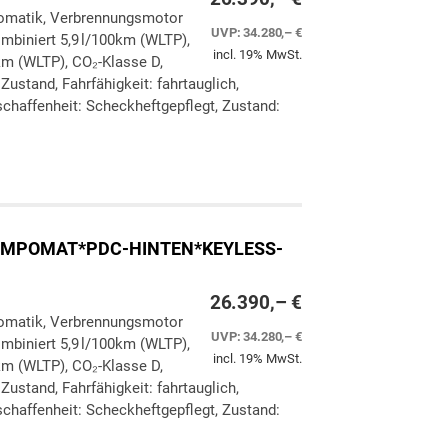
utomatik, Verbrennungsmotor
UVP:
34.280,– €
ombiniert 5,9 l/100km (WLTP),
incl. 19% MwSt.
km (WLTP), CO₂-Klasse D,
Zustand, Fahrfähigkeit: fahrtauglich,
chaffenheit: Scheckheftgepflegt, Zustand:
ken
leichen
*TEMPOMAT*PDC-HINTEN*KEYLESS-
26.390,– €
utomatik, Verbrennungsmotor
UVP:
34.280,– €
ombiniert 5,9 l/100km (WLTP),
incl. 19% MwSt.
km (WLTP), CO₂-Klasse D,
Zustand, Fahrfähigkeit: fahrtauglich,
chaffenheit: Scheckheftgepflegt, Zustand: