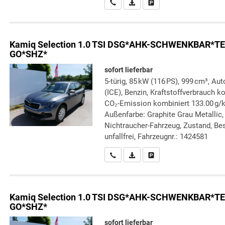
Wir rufen Sie an
PDF-Datei, Fahrzeugexposé druc
Drucken, parken oder verg
Kamiq
Selection 1.0 TSI DSG*AHK-SCHWENKBAR
GO*SHZ*
sofort lieferbar
5-türig, 85 kW (116 PS), 999 cm³, A
(ICE), Benzin, Kraftstoffverbrauch k
CO₂-Emission kombiniert 133.00 g/
Außenfarbe: Graphite Grau Metallic, 
Nichtraucher-Fahrzeug, Zustand, Bes
unfallfrei, Fahrzeugnr.: 1424581
Wir rufen Sie an
PDF-Datei, Fahrzeugexposé druc
Drucken, parken oder verg
Kamiq
Selection 1.0 TSI DSG*AHK-SCHWENKBAR
GO*SHZ*
sofort lieferbar