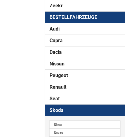
Zeekr
BESTELLFAHRZEUGE
Audi
Cupra
Dacia
Nissan
Peugeot
Renault
Seat
Skoda
Elroq
Enyaq