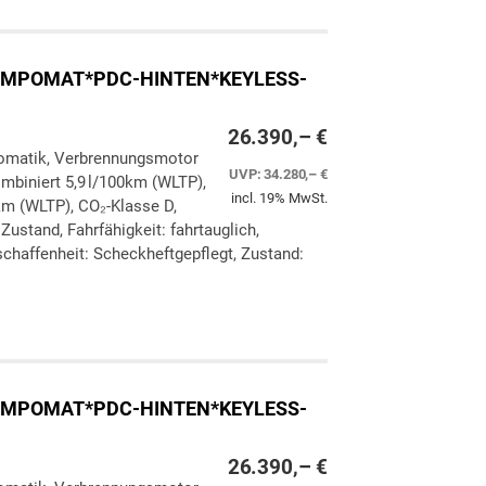
*TEMPOMAT*PDC-HINTEN*KEYLESS-
26.390,– €
utomatik, Verbrennungsmotor
UVP:
34.280,– €
ombiniert 5,9 l/100km (WLTP),
incl. 19% MwSt.
km (WLTP), CO₂-Klasse D,
Zustand, Fahrfähigkeit: fahrtauglich,
chaffenheit: Scheckheftgepflegt, Zustand:
ken
leichen
*TEMPOMAT*PDC-HINTEN*KEYLESS-
26.390,– €