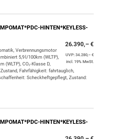
ken
leichen
*TEMPOMAT*PDC-HINTEN*KEYLESS-
26.390,– €
utomatik, Verbrennungsmotor
UVP:
34.280,– €
ombiniert 5,9 l/100km (WLTP),
incl. 19% MwSt.
km (WLTP), CO₂-Klasse D,
Zustand, Fahrfähigkeit: fahrtauglich,
chaffenheit: Scheckheftgepflegt, Zustand:
ken
leichen
*TEMPOMAT*PDC-HINTEN*KEYLESS-
26.390,– €