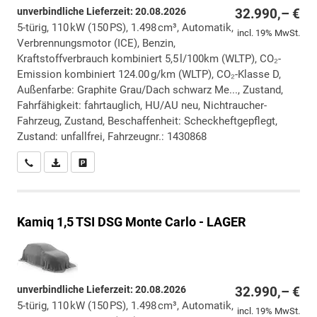
unverbindliche Lieferzeit:
20.08.2026
32.990,– €
5-türig, 110 kW (150 PS), 1.498 cm³, Automatik,
incl. 19% MwSt.
Verbrennungsmotor (ICE), Benzin,
Kraftstoffverbrauch kombiniert 5,5 l/100km (WLTP), CO₂-
Emission kombiniert 124.00 g/km (WLTP), CO₂-Klasse D,
Außenfarbe: Graphite Grau/Dach schwarz Me..., Zustand,
Fahrfähigkeit: fahrtauglich, HU/AU neu, Nichtraucher-
Fahrzeug, Zustand, Beschaffenheit: Scheckheftgepflegt,
Zustand: unfallfrei, Fahrzeugnr.: 1430868
Wir rufen Sie an
PDF-Datei, Fahrzeugexposé drucken
Drucken, parken oder vergleichen
Kamiq
1,5 TSI DSG Monte Carlo - LAGER
unverbindliche Lieferzeit:
20.08.2026
32.990,– €
5-türig, 110 kW (150 PS), 1.498 cm³, Automatik,
incl. 19% MwSt.