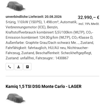
unverbindliche Lieferzeit:
20.08.2026
32.990,– €
5-türig, 110 kW (150 PS), 1.498 cm³, Automatik,
incl. 19% MwSt.
Verbrennungsmotor (ICE), Benzin,
Kraftstoffverbrauch kombiniert 5,5 l/100km (WLTP), CO₂-
Emission kombiniert 124.00 g/km (WLTP), CO₂-Klasse D,
Außenfarbe: Graphite Grau/Dach schwarz Me..., Zustand,
Fahrfähigkeit: fahrtauglich, HU/AU neu, Nichtraucher-
Fahrzeug, Zustand, Beschaffenheit: Scheckheftgepflegt,
Zustand: unfallfrei, Fahrzeugnr.: 1430867
Wir rufen Sie an
PDF-Datei, Fahrzeugexposé drucken
Drucken, parken oder vergleichen
Kamiq
1,5 TSI DSG Monte Carlo - LAGER