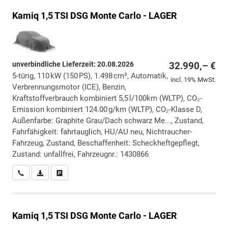
Kamiq
1,5 TSI DSG Monte Carlo - LAGER
unverbindliche Lieferzeit:
20.08.2026
32.990,– €
5-türig, 110 kW (150 PS), 1.498 cm³, Automatik,
incl. 19% MwSt.
Verbrennungsmotor (ICE), Benzin,
Kraftstoffverbrauch kombiniert 5,5 l/100km (WLTP), CO₂-
Emission kombiniert 124.00 g/km (WLTP), CO₂-Klasse D,
Außenfarbe: Graphite Grau/Dach schwarz Me..., Zustand,
Fahrfähigkeit: fahrtauglich, HU/AU neu, Nichtraucher-
Fahrzeug, Zustand, Beschaffenheit: Scheckheftgepflegt,
Zustand: unfallfrei, Fahrzeugnr.: 1430866
Wir rufen Sie an
PDF-Datei, Fahrzeugexposé drucken
Drucken, parken oder vergleichen
Kamiq
1,5 TSI DSG Monte Carlo - LAGER