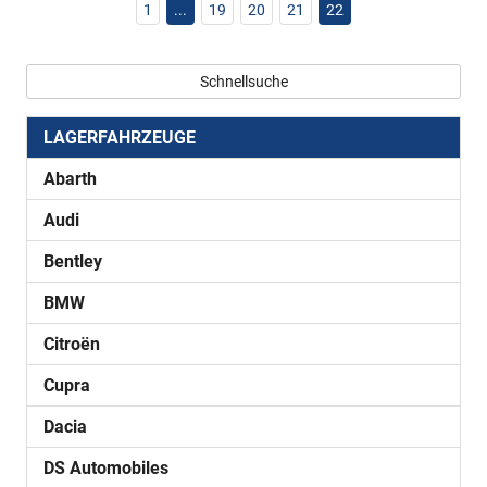
1
...
19
20
21
22
Schnellsuche
LAGERFAHRZEUGE
Abarth
Audi
Bentley
BMW
Citroën
Cupra
Dacia
DS Automobiles