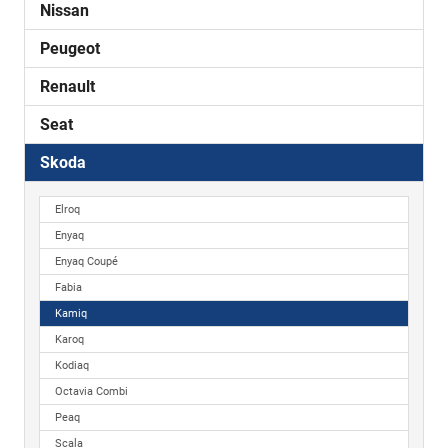
Nissan
Peugeot
Renault
Seat
Skoda
Elroq
Enyaq
Enyaq Coupé
Fabia
Kamiq
Karoq
Kodiaq
Octavia Combi
Peaq
Scala