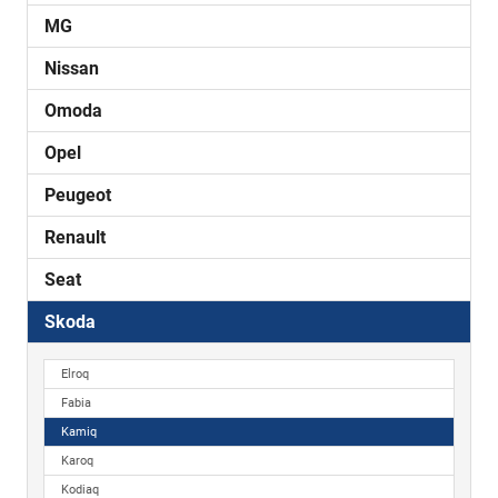
MG
Nissan
Omoda
Opel
Peugeot
Renault
Seat
Skoda
Elroq
Fabia
Kamiq
Karoq
Kodiaq