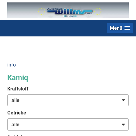
Menü
+49 (0) 2403 23062
info
Kamiq
Kraftstoff
Getriebe