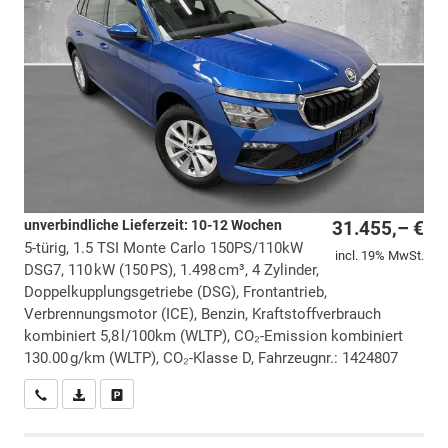
unverbindliche Lieferzeit: 10-12 Wochen
31.455,– €
5-türig, 1.5 TSI Monte Carlo 150PS/110kW
incl. 19% MwSt.
DSG7, 110 kW (150 PS), 1.498 cm³, 4 Zylinder,
Doppelkupplungsgetriebe (DSG), Frontantrieb,
Verbrennungsmotor (ICE), Benzin, Kraftstoffverbrauch
kombiniert 5,8 l/100km (WLTP), CO₂-Emission kombiniert
130.00 g/km (WLTP), CO₂-Klasse D, Fahrzeugnr.: 1424807
Wir rufen Sie an
PDF-Datei, Fahrzeugexposé drucken
Drucken, parken oder vergleichen